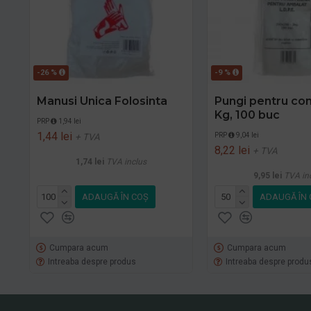
-26 %
-9 %
Manusi Unica Folosinta
Pungi pentru con
Kg, 100 buc
PRP
1,94 lei
1,44 lei
PRP
9,04 lei
+ TVA
8,22 lei
+ TVA
1,74 lei
TVA inclus
9,95 lei
TVA in
ADAUGĂ ÎN COŞ
ADAUGĂ ÎN 
Cumpara acum
Cumpara acum
Intreaba despre produs
Intreaba despre produ