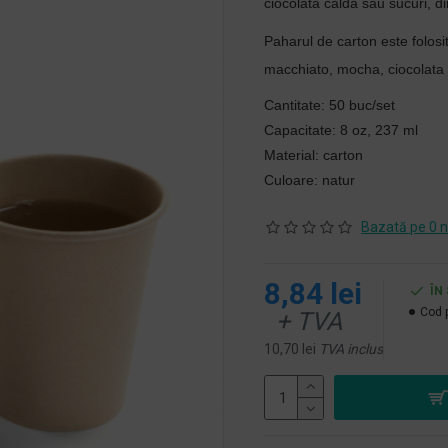
ciocolata calda sau sucuri, d
Paharul de carton este folosit
macchiato, mocha, ciocolata
Cantitate: 50 buc/set
Capacitate: 8 oz, 237 ml
Material: carton
Culoare: natur
Bazată pe 0 n
8,84 lei
ÎN
Cod 
+ TVA
10,70 lei
TVA inclus