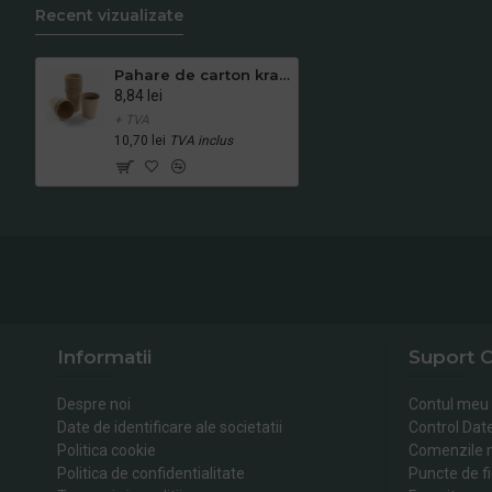
Recent vizualizate
Pahare de carton kraft 8 oz, 50 buc/set
8,84 lei
+ TVA
10,70 lei
TVA inclus
Informatii
Suport C
Despre noi
Contul meu
Date de identificare ale societatii
Control Dat
Politica cookie
Comenzile 
Politica de confidentialitate
Puncte de fi