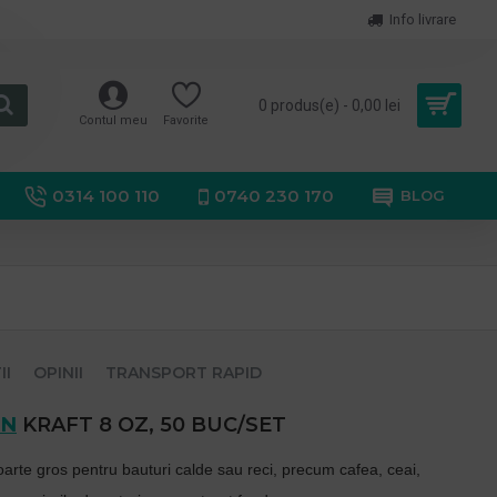
Info livrare
0 produs(e) - 0,00 lei
Contul meu
Favorite
0314 100 110
0740 230 170
BLOG
II
OPINII
TRANSPORT RAPID
ON
KRAFT 8 OZ, 50 BUC/SET
te gros pentru bauturi calde sau reci, precum cafea, ceai,