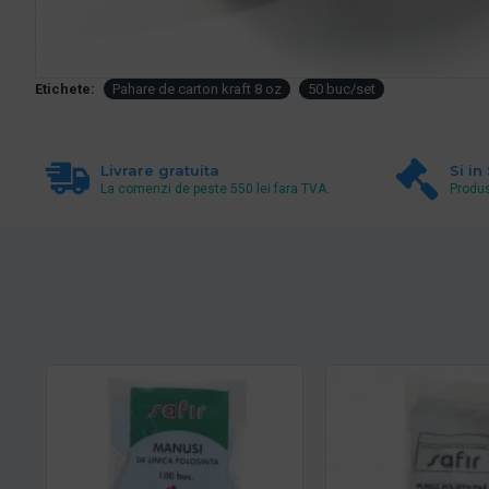
Etichete:
Pahare de carton kraft 8 oz
50 buc/set
Livrare gratuita
Si in
La comenzi de peste 550 lei fara TVA.
Produs