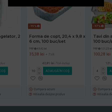
-19 %
-17 %
gelator, 2
Forma de copt, 20,4 x 9,8 x
Tavi din 
6 cm, 100 buc/set
100 buc/
PRP
43,42 lei
PRP
121,23 le
35,38 lei
100,28 lei
+ TVA
clus
42,81 lei
TVA inclus
121,
COŞ
ADAUGĂ ÎN COŞ
A
Cumpara acum
Cumpara 
s
Intreaba despre produs
Intreaba d