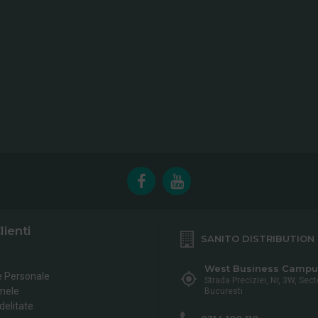
lienti
SANITO DISTRIBUTION
West Business Campu
e Personale
Strada Preciziei, Nr, 3W, Sect
mele
Bucuresti
delitate