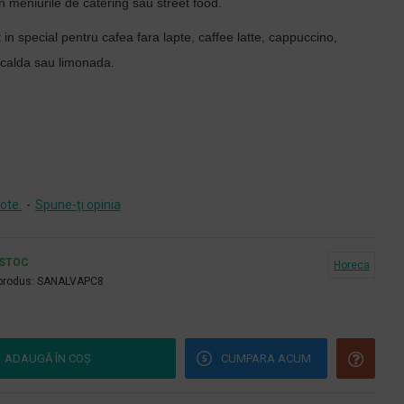
in meniurile de catering sau street food.
 in special pentru cafea fara lapte, caffee latte, cappuccino,
 calda sau limonada.
ote.
-
Spune-ţi opinia
 STOC
Horeca
produs:
SANALVAPC8
ADAUGĂ ÎN COŞ
CUMPARA ACUM