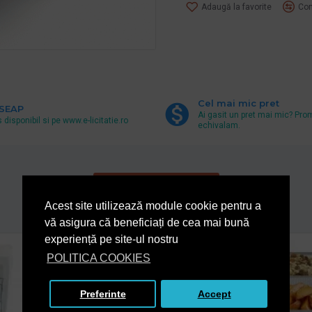
Adaugă la favorite
Com
Cel mai mic pret
 SEAP
Ai gasit un pret mai mic? Pro
 disponibil si pe www.e-licitatie.ro
echivalam.
De la acelasi producator
Acest site utilizează module cookie pentru a
vă asigura că beneficiați de cea mai bună
experiență pe site-ul nostru
POLITICA COOKIES
Preferinte
Accept