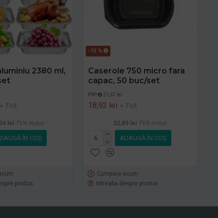
-13 %
aluminiu 2380 ml,
Caserole 750 micro fara
set
capac, 50 buc/set
i
PRP
21,67 lei
18,92 lei
+ TVA
+ TVA
34 lei
TVA inclus
22,89 lei
TVA inclus
DAUGĂ ÎN COŞ
ADAUGĂ ÎN COŞ
acum
Cumpara acum
espre produs
Intreaba despre produs