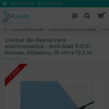
0314 100 110
0740 230 170
Covorase Profesionale
Covorase industriale antiderapante
Covoa
Covoar de descărcare
electrostatică - Anti-Stat P.O.P.
Notrax, Albastru, 91 cm x 12.2 m
7 - 10 ZILE