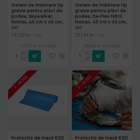
Sistem de îmbinare tip
Sistem de îmbinare tip
gresie pentru plăci de
gresie pentru plăci de
podea, Skywalker,
podea, De-Flex Nitril,
Notrax, 45 cm x 45 cm,
Notrax, 45 cm x 45 cm,
Gri
Gri
141,30 lei
231,44 lei
+ TVA
+ TVA
170,97 lei
TVA inclus
280,04 lei
TVA inclus
7 - 10 ZILE
7 - 10 ZILE
Protecție de masă ESD
Protecție de masă ESD