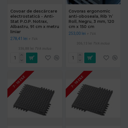
Covoar de descărcare
Covoras ergonomic
electrostatică - Anti-
anti-oboseala, Rib ‘n’
Stat P.O.P. Notrax,
Roll, Negru, 3 mm, 120
Albastru, 91 cm x metru
cm x 150 cm
liniar
253,00 lei
+ TVA
278,41 lei
+ TVA
306,13 lei
TVA inclus
336,88 lei
TVA inclus
7 - 10 ZILE
7 - 10 ZILE