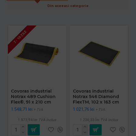
Din aceeasi categorie
7 - 10 ZILE
Covoras industrial
Covoras industrial
Notrax 489 Cushion
Notrax 546 Diamond
Flex®, 91 x 210 cm
FlexTM, 102 x 163 cm
1.548,71 lei
1.021,76 lei
+ TVA
+ TVA
1.873,94 lei
TVA inclus
1.236,33 lei
TVA inclus