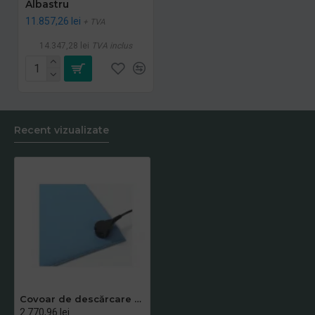
Albastru
11.857,26 lei
+ TVA
14.347,28 lei
TVA inclus
Recent vizualizate
Covoar de descărcare electrostatică - Anti-Stat P.O.P. Notrax, Albastru, 91 cm x 12.2 m
2.770,96 lei