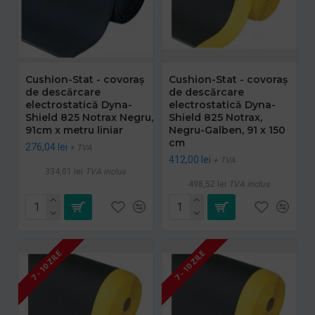
Cushion-Stat - covoraș
Cushion-Stat - covoraș
de descărcare
de descărcare
electrostatică Dyna-
electrostatică Dyna-
Shield 825 Notrax Negru,
Shield 825 Notrax,
91cm x metru liniar
Negru-Galben, 91 x 150
cm
276,04 lei
+ TVA
412,00 lei
+ TVA
334,01 lei
TVA inclus
498,52 lei
TVA inclus
7 - 10 ZILE
7 - 10 ZILE