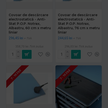
Covoar de descărcare
Covoar de descărcare
electrostatică - Anti-
electrostatică - Anti-
Stat P.O.P. Notrax,
Stat P.O.P. Notrax,
Albastru, 60 cm x metru
Albastru, 76 cm x metru
liniar
liniar
296,45 lei
244,65 lei
+ TVA
+ TVA
358,70 lei
TVA inclus
296,03 lei
TVA inclus
7 - 10 ZILE
7 - 10 ZILE