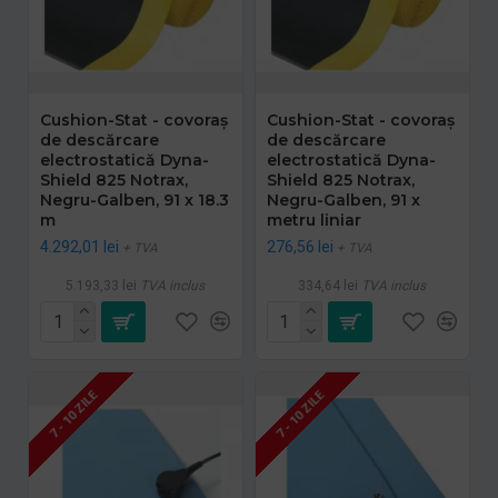
Cushion-Stat - covoraș
Cushion-Stat - covoraș
de descărcare
de descărcare
electrostatică Dyna-
electrostatică Dyna-
Shield 825 Notrax,
Shield 825 Notrax,
Negru-Galben, 91 x 18.3
Negru-Galben, 91 x
m
metru liniar
4.292,01 lei
276,56 lei
+ TVA
+ TVA
5.193,33 lei
TVA inclus
334,64 lei
TVA inclus
7 - 10 ZILE
7 - 10 ZILE