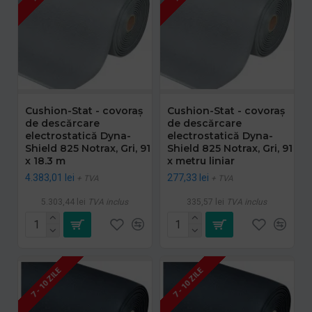
Cushion-Stat - covoraș
Cushion-Stat - covoraș
de descărcare
de descărcare
electrostatică Dyna-
electrostatică Dyna-
Shield 825 Notrax, Gri, 91
Shield 825 Notrax, Gri, 91
x 18.3 m
x metru liniar
4.383,01 lei
277,33 lei
+ TVA
+ TVA
5.303,44 lei
TVA inclus
335,57 lei
TVA inclus
7 - 10 ZILE
7 - 10 ZILE