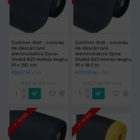
Cushion-Stat - covoraș
Cushion-Stat - covoraș
de descărcare
de descărcare
electrostatică Dyna-
electrostatică Dyna-
Shield 825 Notrax Negru,
Shield 825 Notrax Negru,
91 x 150 cm
91 x 18.3 m
400,67 lei
4.310,55 lei
+ TVA
+ TVA
484,81 lei
TVA inclus
5.215,77 lei
TVA inclus
7 - 10 ZILE
7 - 10 ZILE