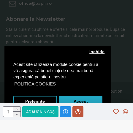
office@papir.ro
Abonare la Newsletter
Stai la curent cu ultimele oferte si cele mai noi produse. Dupa ce
initiezi abonarea la newsletter-ul nostru iti vom trimite un email
pentru activarea abonarii.
Inchide
Abonare
Acest site utilizează module cookie pentru a
Am citit şi sunt de acord cu
Politica de Confidentialitate
vă asigura că beneficiați de cea mai bună
experiență pe site-ul nostru
POLITICA COOKIES
© 2019, Papir.ro, Toate drepturile rezervate Sanito Distribution
SRL
Preferinte
Accept
ADAUGĂ ÎN COŞ