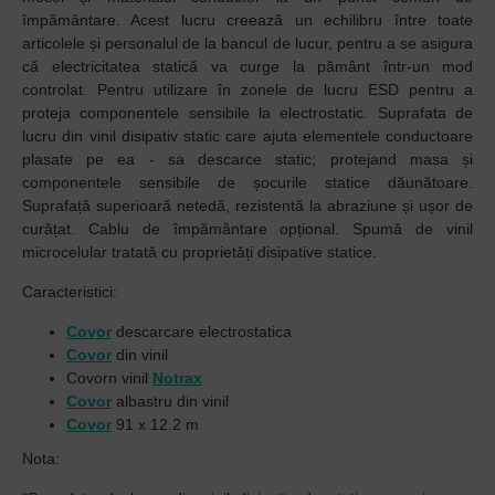
împământare. Acest lucru creează un echilibru între toate
articolele și personalul de la bancul de lucur, pentru a se asigura
că electricitatea statică va curge la pământ într-un mod
controlat. Pentru utilizare în zonele de lucru ESD pentru a
proteja componentele sensibile la electrostatic. Suprafata de
lucru din vinil disipativ static care ajuta elementele conductoare
plasate pe ea - sa descarce static; protejand masa și
componentele sensibile de șocurile statice dăunătoare.
Suprafață superioară netedă, rezistentă la abraziune și ușor de
curățat. Cablu de împământare opțional. Spumă de vinil
microcelular tratată cu proprietăți disipative statice.
Caracteristici:
Covor
descarcare electrostatica
Covor
din vinil
Covorn vinil
Notrax
Covor
albastru din vinil
Covor
91 x 12.2 m
Nota: