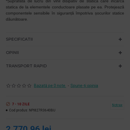
*Suprafata de lucru din vinil disipativ de statica care incarca
statica de la elementele conductoare plasate pe ea. Protejează
componentele sensibile în siguranță împotriva șocurilor statice
dăunătoare.
SPECIFICATII
OPINII
TRANSPORT RAPID
Bazată pe 0 note.
-
Spune-ţi opinia
7 - 10 ZILE
Notrax
Cod produs:
NPI827R3640BU
2.770,96 lei