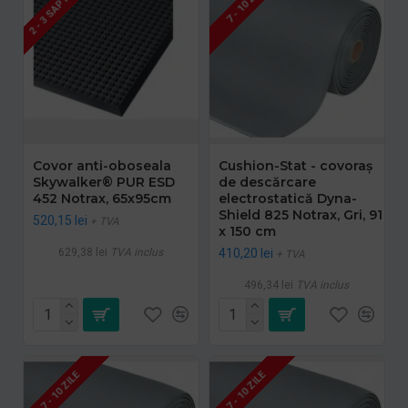
2 - 3 SAPTAMANI
7 - 10 ZILE
Covor anti-oboseala
Cushion-Stat - covoraș
Skywalker® PUR ESD
de descărcare
452 Notrax, 65x95cm
electrostatică Dyna-
Shield 825 Notrax, Gri, 91
520,15 lei
+ TVA
x 150 cm
629,38 lei
TVA inclus
410,20 lei
+ TVA
496,34 lei
TVA inclus
7 - 10 ZILE
7 - 10 ZILE