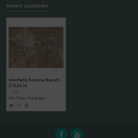
Recent vizualizate
Mocheta horeca Basalt Art 250 Magnolia , înălțime fir 7.5 mm , pentru interior
273,66 lei
+ TVA
331,13 lei
TVA inclus