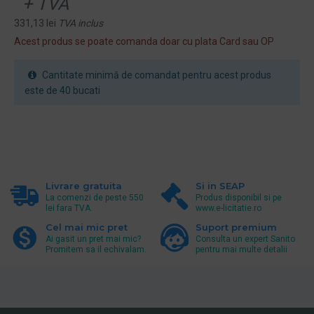
+ TVA
331,13 lei
TVA inclus
Acest produs se poate comanda doar cu plata Card sau OP
Cantitate minimă de comandat pentru acest produs
este de 40 bucati
Livrare gratuita
Si in SEAP
La comenzi de peste 550
Produs disponibil si pe
lei fara TVA.
www.e-licitatie.ro
Cel mai mic pret
Suport premium
Ai gasit un pret mai mic?
Consulta un expert Sanito
Promitem sa il echivalam.
pentru mai multe detalii