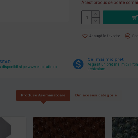
Acest produs se poate coman
Adaugă la favorite
Com
Cel mai mic pret
 SEAP
Ai gasit un pret mai mic? Pro
 disponibil si pe www.e-licitatie.ro
echivalam.
Produse Asemanatoare
Din aceeasi categorie