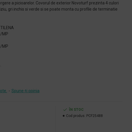
ergere a picioarelor. Covorul de exterior Novoturf prezinta 4 culori
ziu, gri inchis si verde si se poate monta cu profile de terminatie
ETILENA
R/MP
E/MP
.
ote.
-
Spune-ţi opinia
ÎN STOC
Cod produs:
PCF25488