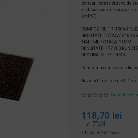
de scari, terase si zone de st
in stocul nostru: maro, carami
din PVC.
COMPOZITIE FIR: 100% POLI
GREUTATE TOTALA: 2400 G
INALTIME TOTALA: 16MM
DENSITATE: 177.200 PUNCT
DESTINATIE: EXTERIOR
Cantitatea este in metri liniari
Novoturf la latime de 0.91 m.
Bazată pe 0 n
118,70 lei
+ TVA
143,63 lei
TVA inclus