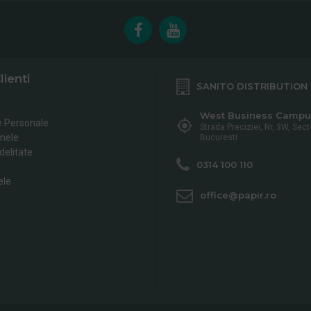
lienti
SANITO DISTRIBUTION
West Business Campu
e Personale
Strada Preciziei, Nr, 3W, Sect
mele
Bucuresti
delitate
0314 100 110
ele
office@papir.ro