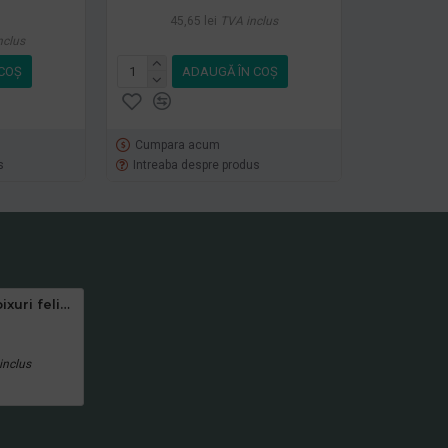
45,65 lei
TVA inclus
nclus
COŞ
ADAUGĂ ÎN COŞ
Cumpara acum
s
Intreaba despre produs
Display 36 pixuri felixibile Bangoberry, 2 modele
inclus