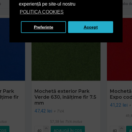
experiență pe site-ul nostru
s
Intreaba despre produs
Intreaba d
POLITICA COOKIES
Preferinte
Accept
r Park
Mochetă exterior Park
Mochetă 
lțime fir
Verde 630, înălțime fir 7.5
Expo cod
mm
41,22 lei
+
47,42 lei
+ TVA
49,8
clus
57,38 lei
TVA inclus
COŞ
ADAUGĂ ÎN COŞ
A