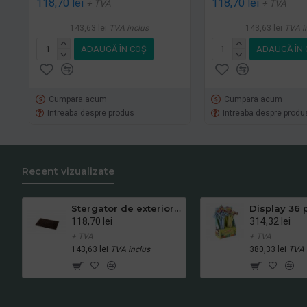
118,70 lei
118,70 lei
+ TVA
+ TVA
143,63 lei
TVA inclus
143,63 lei
TVA i
ADAUGĂ ÎN COŞ
ADAUGĂ ÎN 
Cumpara acum
Cumpara acum
Intreaba despre produs
Intreaba despre produ
Recent vizualizate
Stergator de exterior Novoturf cod 19 maro , latime 0.91 m
118,70 lei
314,32 lei
+ TVA
+ TVA
143,63 lei
TVA inclus
380,33 lei
TVA 