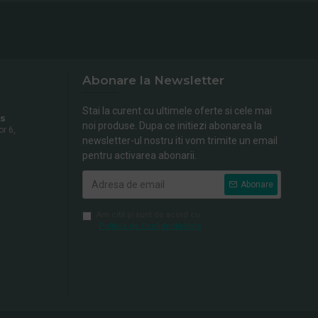
Abonare la Newsletter
Stai la curent cu ultimele oferte si cele mai
s
noi produse. Dupa ce initiezi abonarea la
or 6,
newsletter-ul nostru iti vom trimite un email
pentru activarea abonarii.
Abonare
Am citit şi sunt de acord cu
Politica de Confidentialitate