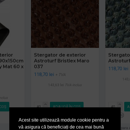
terior
Stergator de exterior
Stergato
90x150cm
Astroturf Bristlex Maro
Astroturf
y Mat 60 x
037
118,70 lei
118,70 lei
+ TVA
143,
143,63 lei
TVA inclus
nclus
COŞ
ADAUGĂ ÎN COŞ
A
Acest site utilizează module cookie pentru a
vă asigura că beneficiați de cea mai bună
Cumpara acum
Cumpara 