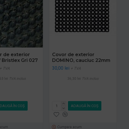
r de exterior
Covor de exterior
 Bristlex Gri 027
DOMINO, cauciuc 22mm
30,00 lei
+ TVA
+ TVA
63 lei
TVA inclus
36,30 lei
TVA inclus
DAUGĂ ÎN COŞ
ADAUGĂ ÎN COŞ
acum
Cumpara acum