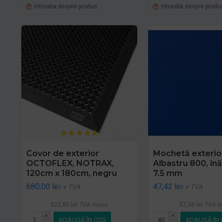
Intreaba despre produs
Intreaba despre produ
Covor de exterior
Mochetă exterio
OCTOFLEX, NOTRAX,
Albastru 800, înă
120cm x 180cm, negru
7.5 mm
680,00 lei
47,42 lei
+ TVA
+ TVA
822,80 lei
TVA inclus
57,38 lei
TVA in
ADAUGĂ ÎN COŞ
ADAUGĂ ÎN 