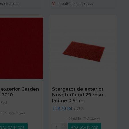
espre produs
Intreaba despre produs
exterior Garden
Stergator de exterior
 3010
Novoturf cod 29 rosu ,
latime 0.91 m
 TVA
118,70 lei
+ TVA
8 lei
TVA inclus
143,63 lei
TVA inclus
DAUGĂ ÎN COŞ
ADAUGĂ ÎN COŞ