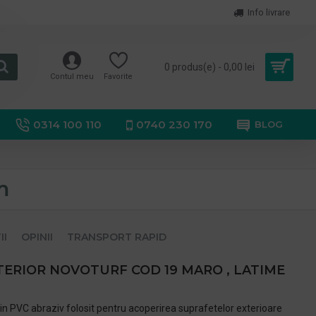
Info livrare
0 produs(e) - 0,00 lei
Contul meu
Favorite
0314 100 110
0740 230 170
BLOG
m
II
OPINII
TRANSPORT RAPID
TERIOR NOVOTURF COD 19 MARO , LATIME
in PVC abraziv folosit pentru acoperirea suprafetelor exterioare