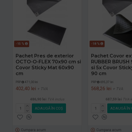
-15 %
-18 %
Pachet Pres de exterior
Pachet Covor ex
OCTO-O-FLEX 70x90 cm si
RUBBER BRUSH 
Covor Sticky Mat 60x90
si 5x Covor Stick
cm
90 cm
PRP
471,00 lei
PRP
695,37 lei
402,40 lei
568,26 lei
+ TVA
+ TVA
486,90 lei
TVA inclus
687,59 lei
TVA i
ADAUGĂ ÎN COŞ
ADAUGĂ ÎN 
Cumpara acum
Cumpara acum