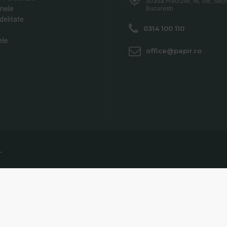
Strada Preciziei, Nr, 3W, Sect
mele
Bucuresti
delitate
0314 100 110
ele
office@papir.ro
L