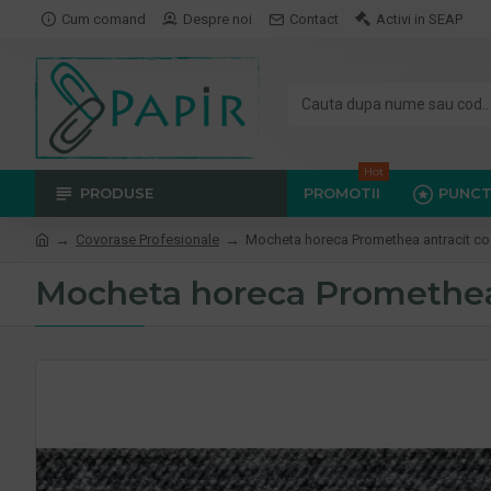
Cum comand
Despre noi
Contact
Activi in SEAP
Hot
PRODUSE
PROMOTII
PUNCT
Covorase Profesionale
Mocheta horeca Promethea antracit co
Mocheta horeca Promethea 