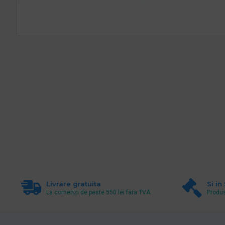
Livrare gratuita
Si in
La comenzi de peste 550 lei fara TVA.
Produs