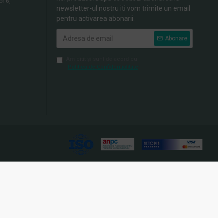
or 6,
newsletter-ul nostru iti vom trimite un email
pentru activarea abonarii.
Abonare
Am citit şi sunt de acord cu
Politica de Confidentialitate