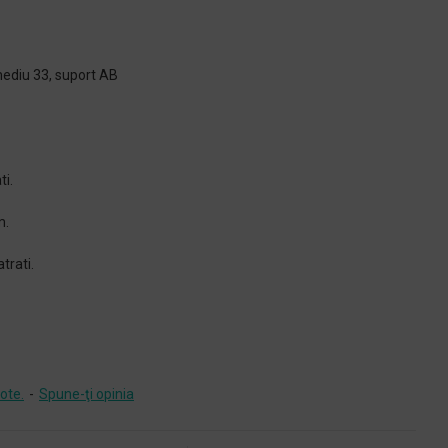
mediu 33, suport AB
ti.
m.
trati.
ote.
-
Spune-ţi opinia