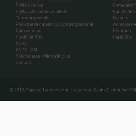
Politica cookie
Comenzile 
Politica de confidentialitate
Puncte de fi
Termeni si conditii
Favorite
Prelucrarea datelor cu caracter personal
Adresele m
Cum comand
Returnari
Certificari ISO
Harta SIte
ANPC
ANPC - SAL
Solutionarea online a litigiilor
Contact
© 2019, Papir.ro, Toate drepturile rezervate Sanito Distribution SR