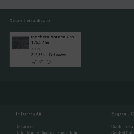
Recent vizualizate
Mocheta horeca Promethea antracit cod 99
175,52 lei
+ TVA
212,38 lei
TVA inclus
Informatii
Suport C
Despre noi
Contul meu
Date de identificare ale societatii
Control Dat