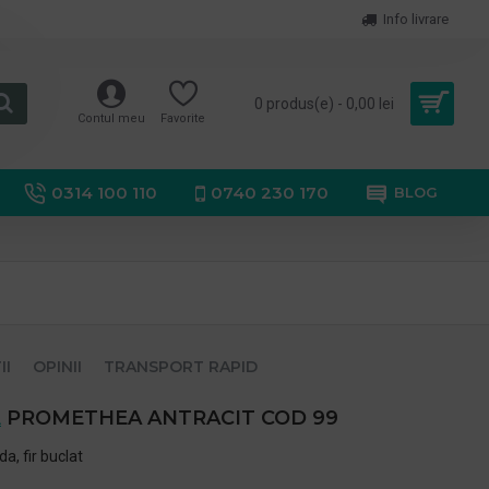
Info livrare
0 produs(e) - 0,00 lei
Contul meu
Favorite
0314 100 110
0740 230 170
BLOG
II
OPINII
TRANSPORT RAPID
A
PROMETHEA ANTRACIT COD 99
a, fir buclat