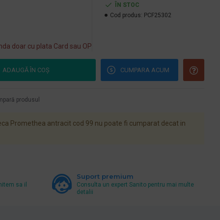
ÎN STOC
Cod produs:
PCF25302
da doar cu plata Card sau OP
ADAUGĂ ÎN COŞ
CUMPARA ACUM
pară produsul
a Promethea antracit cod 99 nu poate fi cumparat decat in
Suport premium
mitem sa il
Consulta un expert Sanito pentru mai multe
detalii