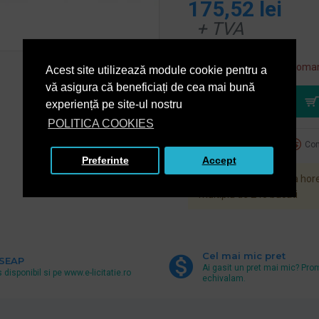
175,52 lei
+ TVA
212,38 lei
TVA inclus
Acest produs se poate coman
Acest site utilizează module cookie pentru a
vă asigura că beneficiați de cea mai bună
experiență pe site-ul nostru
POLITICA COOKIES
Adaugă la favorite
Com
Preferinte
Accept
Produsul Mocheta horec
multiplu de 240 bucati
Cel mai mic pret
 SEAP
Ai gasit un pret mai mic? Pro
 disponibil si pe www.e-licitatie.ro
echivalam.