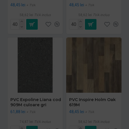
48,45 lei
48,45 lei
+ TVA
+ TVA
58,62 lei
TVA inclus
58,62 lei
TVA inclus
PVC Expoline Liana cod
PVC Inspire Holm Oak
909M culoare gri
619M
61,88 lei
48,45 lei
+ TVA
+ TVA
74,87 lei
TVA inclus
58,62 lei
TVA inclus