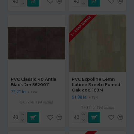
3 - 4 SAPTAMANI
PVC Classic 40 Antia
PVC Expoline Lemn
Black 2m 5620011
Latime 3 metri Fumed
Oak cod 160M
72,21 lei
+ TVA
61,88 lei
+ TVA
87,37 lei
TVA inclus
74,87 lei
TVA inclus