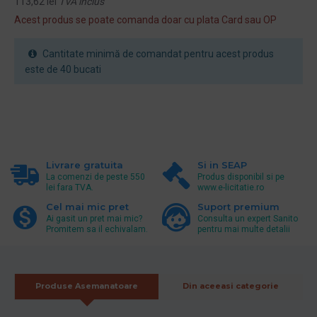
113,62 lei
TVA inclus
Acest produs se poate comanda doar cu plata Card sau OP
Cantitate minimă de comandat pentru acest produs
este de 40 bucati
Livrare gratuita
Si in SEAP
La comenzi de peste 550
Produs disponibil si pe
lei fara TVA.
www.e-licitatie.ro
Cel mai mic pret
Suport premium
Ai gasit un pret mai mic?
Consulta un expert Sanito
Promitem sa il echivalam.
pentru mai multe detalii
Produse Asemanatoare
Din aceeasi categorie