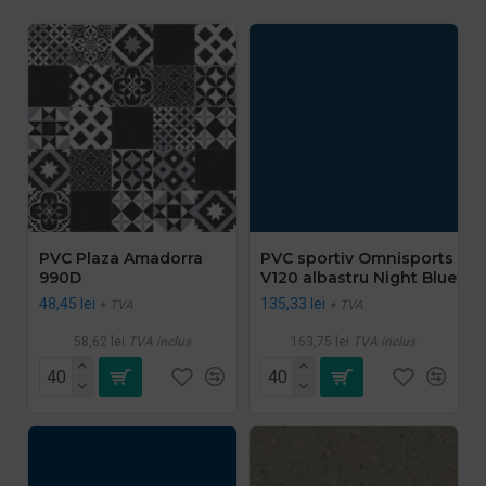
PVC Plaza Amadorra
PVC sportiv Omnisports
990D
V120 albastru Night Blue
48,45 lei
135,33 lei
+ TVA
+ TVA
58,62 lei
TVA inclus
163,75 lei
TVA inclus