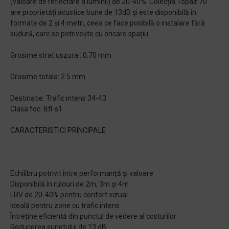
(valoare de reflectare a luminii) de 20-40%. Colecția Topaz 70
are proprietăți acustice bune de 13dB și este disponibilă în
formate de 2 și 4 metri, ceea ce face posibilă o instalare fără
sudură, care se potrivește cu oricare spațiu.
Grosime strat uszura : 0.70 mm
Grosime totala: 2.5 mm
Destinatie: Trafic intens 34-43
Clasa foc: Bfl-s1
CARACTERISTICI PRINCIPALE
Echilibru potrivit între performanță și valoare
Disponibilă în rulouri de 2m, 3m și 4m
LRV de 20-40% pentru confort vizual
Ideală pentru zone cu trafic intens
Întreține eficientă din punctul de vedere al costurilor
Reducerea sunetului de 13 dB