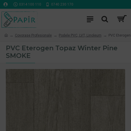
0314 100 110
0740 230 170
Covorase Profesionale
Podele PVC, LVT, Linoleum
PVC Eterogen
PVC Eterogen Topaz Winter Pine
SMOKE