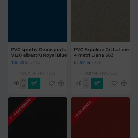
PVC sportiv Omnisports
PVC Expoline Gri Latime
V120 albastru Royal Blue
4 metri Liana 663
135,33 lei
61,88 lei
+ TVA
+ TVA
163,75 lei
TVA inclus
74,87 lei
TVA inclus
3 - 4 SAPTAMANI
LA COMANDA