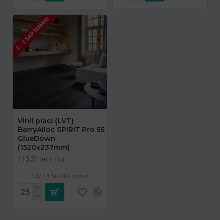
2 - 3 SAPTAMANI
Vinil placi (LVT)
BerryAlloc SPIRIT Pro 55
GlueDown
(1520x237mm)
113,31 lei
+ TVA
137,11 lei
TVA inclus