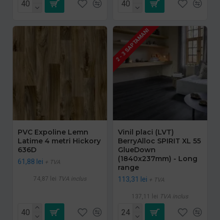
2 - 3 SAPTAMANI
PVC Expoline Lemn
Vinil placi (LVT)
Latime 4 metri Hickory
BerryAlloc SPIRIT XL 55
636D
GlueDown
(1840x237mm) - Long
61,88 lei
+ TVA
range
74,87 lei
TVA inclus
113,31 lei
+ TVA
137,11 lei
TVA inclus