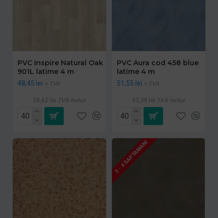
PVC Inspire Natural Oak
PVC Aura cod 458 blue
901L latime 4 m
latime 4 m
48,45 lei
51,55 lei
+ TVA
+ TVA
58,62 lei
TVA inclus
62,38 lei
TVA inclus
3 - 4 SAPTAMANI