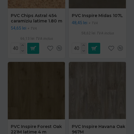
PVC Chips Astral 454
PVC Inspire Midas 107L
caramiziu latime 1.80 m
48,45 lei
+ TVA
54,65 lei
+ TVA
58,62 lei
TVA inclus
66,13 lei
TVA inclus
PVC Inspire Forest Oak
PVC Inspire Havana Oak
221M latime 4 m
967M