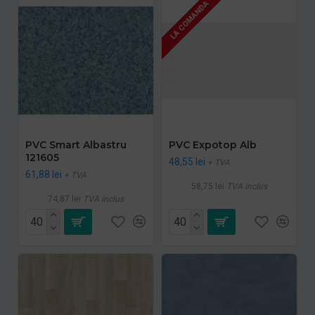
LA COMANDA
PVC Smart Albastru
PVC Expotop Alb
121605
48,55 lei
+ TVA
61,88 lei
+ TVA
58,75 lei
TVA inclus
74,87 lei
TVA inclus