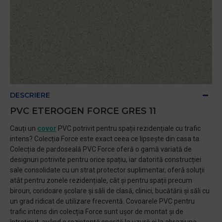
DESCRIERE
PVC ETEROGEN FORCE GRES 11
Cauți un
covor
PVC potrivit pentru spații rezidențiale cu trafic
intens? Colecția Force este exact ceea ce lipsește din casa ta.
Colecția de pardoseală PVC Force oferă o gamă variată de
designuri potrivite pentru orice spațiu, iar datorită construcției
sale consolidate cu un strat protector suplimentar, oferă soluții
atât pentru zonele rezidențiale, cât și pentru spații precum
birouri, coridoare școlare și săli de clasă, clinici, bucătării și săli cu
un grad ridicat de utilizare frecventă. Covoarele PVC pentru
trafic intens din colecția Force sunt ușor de montat și de