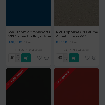
PVC sportiv Omnisports
PVC Expoline Gri Latime
V120 albastru Royal Blue
4 metri Liana 663
135,33 lei
61,88 lei
+ TVA
+ TVA
163,75 lei
TVA inclus
74,87 lei
TVA inclus
3 - 4 SAPTAMANI
LA COMANDA