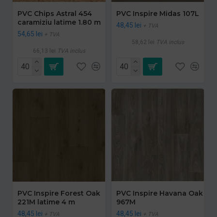
PVC Chips Astral 454
PVC Inspire Midas 107L
caramiziu latime 1.80 m
48,45 lei
+ TVA
54,65 lei
+ TVA
58,62 lei
TVA inclus
66,13 lei
TVA inclus
PVC Inspire Forest Oak
PVC Inspire Havana Oak
221M latime 4 m
967M
48,45 lei
48,45 lei
+ TVA
+ TVA