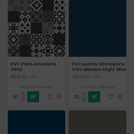
PVC Plaza Amadorra
PVC sportiv Omnisports
990D
V120 albastru Night Blue
48,45 lei
135,33 lei
+ TVA
+ TVA
58,62 lei
TVA inclus
163,75 lei
TVA inclus