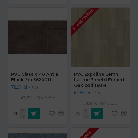
3 - 4 SAPTAMANI
PVC Classic 40 Antia
PVC Expoline Lemn
Black 2m 5620011
Latime 3 metri Fumed
Oak cod 160M
72,21 lei
+ TVA
61,88 lei
+ TVA
87,37 lei
TVA inclus
74,87 lei
TVA inclus