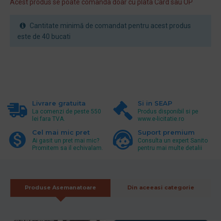
Acest produs se poate comanda doar cu plata Card sau OP
Cantitate minimă de comandat pentru acest produs
este de 40 bucati
Livrare gratuita
Si in SEAP
La comenzi de peste 550
Produs disponibil si pe
lei fara TVA.
www.e-licitatie.ro
Cel mai mic pret
Suport premium
Ai gasit un pret mai mic?
Consulta un expert Sanito
Promitem sa il echivalam.
pentru mai multe detalii
Produse Asemanatoare
Din aceeasi categorie