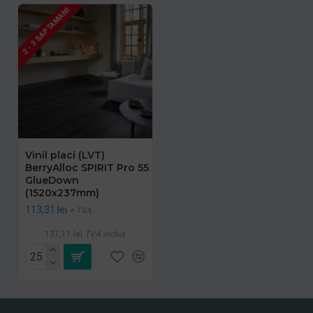
2 - 3 SAPTAMANI
Vinil placi (LVT)
BerryAlloc SPIRIT Pro 55
GlueDown
(1520x237mm)
113,31 lei
+ TVA
137,11 lei
TVA inclus