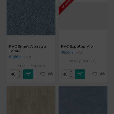
LA COMANDA
PVC Smart Albastru
PVC Expotop Alb
121605
48,55 lei
+ TVA
61,88 lei
+ TVA
58,75 lei
TVA inclus
74,87 lei
TVA inclus