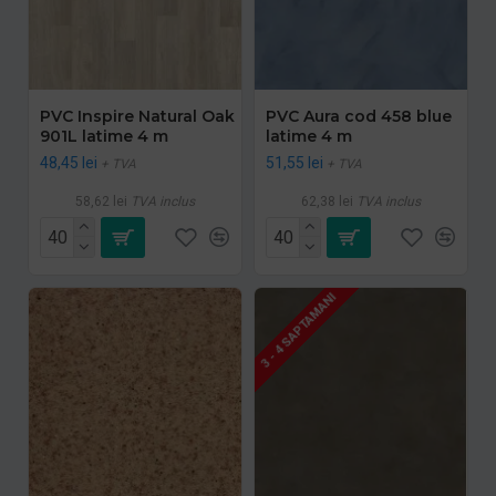
PVC Inspire Natural Oak
PVC Aura cod 458 blue
901L latime 4 m
latime 4 m
48,45 lei
51,55 lei
+ TVA
+ TVA
58,62 lei
TVA inclus
62,38 lei
TVA inclus
3 - 4 SAPTAMANI