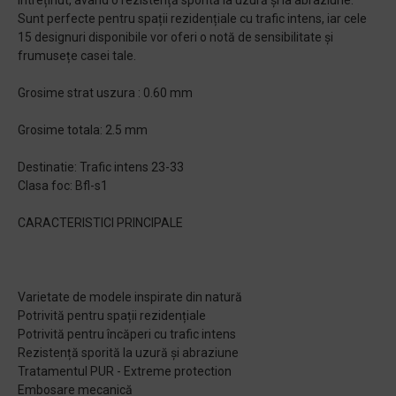
întreținut, având o rezistență sporită la uzură și la abraziune.
Sunt perfecte pentru spații rezidențiale cu trafic intens, iar cele
15 designuri disponibile vor oferi o notă de sensibilitate și
frumusețe casei tale.
Grosime strat uszura : 0.60 mm
Grosime totala: 2.5 mm
Destinatie: Trafic intens 23-33
Clasa foc: Bfl-s1
CARACTERISTICI PRINCIPALE
Varietate de modele inspirate din natură
Potrivită pentru spații rezidențiale
Potrivită pentru încăperi cu trafic intens
Rezistență sporită la uzură și abraziune
Tratamentul PUR - Extreme protection
Embosare mecanică