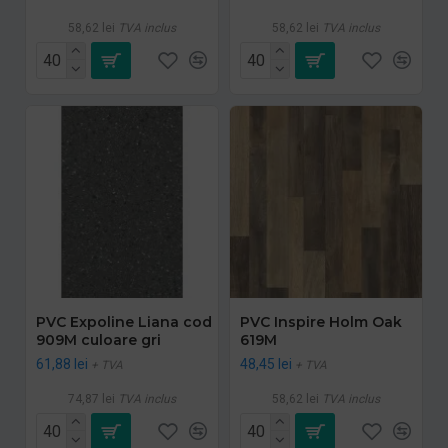
58,62 lei
TVA inclus
58,62 lei
TVA inclus
PVC Expoline Liana cod
PVC Inspire Holm Oak
909M culoare gri
619M
61,88 lei
48,45 lei
+ TVA
+ TVA
74,87 lei
TVA inclus
58,62 lei
TVA inclus