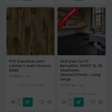
2 - 3 SAPTAMANI
PVC Expoline Lemn
Vinil placi (LVT)
Latime 4 metri Hickory
BerryAlloc SPIRIT XL 55
636D
GlueDown
(1840x237mm) - Long
61,88 lei
+ TVA
range
74,87 lei
TVA inclus
113,31 lei
+ TVA
137,11 lei
TVA inclus