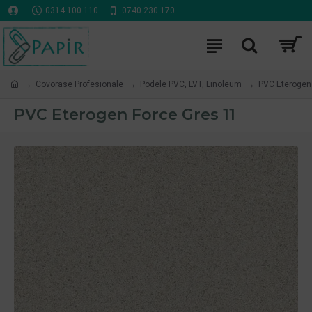
0314 100 110
0740 230 170
Covorase Profesionale
Podele PVC, LVT, Linoleum
PVC Eterogen
PVC Eterogen Force Gres 11