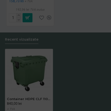
158,73 lei
+ TVA
192,06 lei
TVA inclus
Recent vizualizate
Container HDPE CLF 1100L cu capac plat verde Transportul nu este inclus
840,00 lei
+ TVA