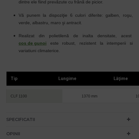
dintre ele fiind prevăzute cu frână de picior.
Vă punem la dispoziţie 6 culori diferite: galben, roşu,
verde, albastru, maro şi antracit.
Realizat din polietilenă de inalta densitate, acest
cos de gunoi
este robust, rezistent la intemperii si
variatiuni climaterice.
Tip
Lungime
Lăţime
CLF 1100
1370 mm
1
SPECIFICATII
OPINII