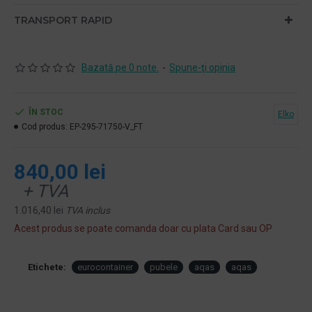
TRANSPORT RAPID
Bazată pe 0 note.
-
Spune-ţi opinia
ÎN STOC
Elko
Cod produs:
EP-295-71750-V_FT
840,00 lei
+ TVA
1.016,40 lei
TVA inclus
Acest produs se poate comanda doar cu plata Card sau OP
Etichete:
eurocontainer
pubele
aqas
aqas