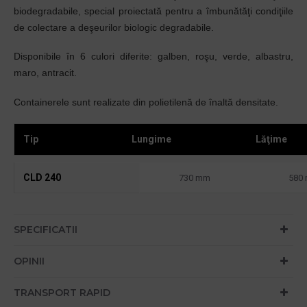
biodegradabile, special proiectată pentru a îmbunătăţi condiţiile
de colectare a deşeurilor biologic degradabile.
Disponibile
în
6 culori diferite: galben, roşu, verde, albastru,
maro, antracit.
Containerele sunt realizate din polietilenă de
înaltă densitate
.
Tip
Lungime
Lăţime
CLD 240
730 mm
580
SPECIFICATII
OPINII
TRANSPORT RAPID