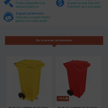
Produs disponibil si pe
Ai gasit un pret mai mic?
www.e-licitatie.ro
Promitem sa il echivalam.
Suport premium
Consulta un expert Sanito
pentru mai multe detalii
De la acelasi producator
-14 %