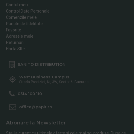
Contul meu
Control Date Personale
Comenzile mele
Puncte de fidelitate
Favorite
Adresele mele
Returnari
Harta SIte
SANITO DISTRIBUTION
West Business Campus
Strada Preciziei, Nr, 3W, Sector 6, Bucuresti
0314 100 110
office@papir.ro
Abonare la Newsletter
Stai la curent cu ultimele oferte si cele mai noi produse. Dupa ce