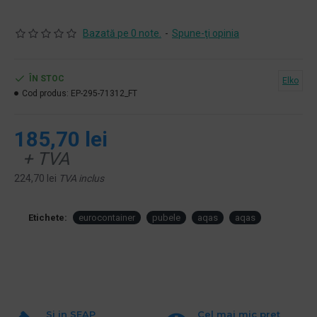
Bazată pe 0 note.
-
Spune-ţi opinia
ÎN STOC
Elko
Cod produs:
EP-295-71312_FT
185,70 lei
+ TVA
224,70 lei
TVA inclus
Etichete:
eurocontainer
pubele
aqas
aqas
Si in SEAP
Cel mai mic pret