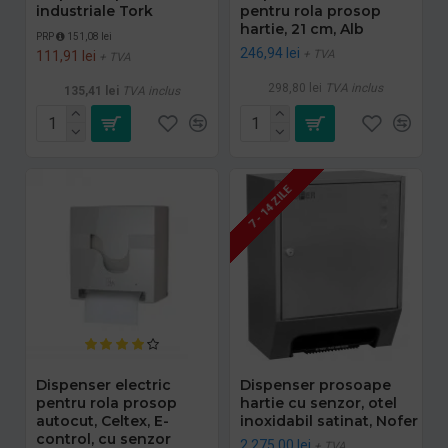
industriale Tork
pentru rola prosop
hartie, 21 cm, Alb
PRP
151,08 lei
246,94 lei
+ TVA
111,91 lei
+ TVA
298,80 lei
TVA inclus
135,41 lei
TVA inclus
7 - 14 ZILE
Dispenser electric
Dispenser prosoape
pentru rola prosop
hartie cu senzor, otel
autocut, Celtex, E-
inoxidabil satinat, Nofer
control, cu senzor
2.275,00 lei
+ TVA