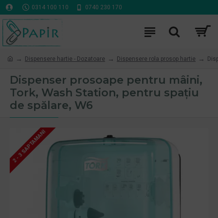
0314 100 110
0740 230 170
Dispensere hartie - Dozatoare
Dispensere rola prosop hartie
Dis
Dispenser prosoape pentru mâini,
Tork, Wash Station, pentru spațiu
de spălare, W6
2 - 3 SAPTAMANI