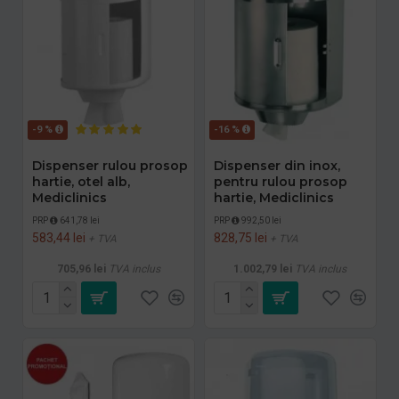
-9 %
-16 %
Dispenser rulou prosop
Dispenser din inox,
hartie, otel alb,
pentru rulou prosop
Mediclinics
hartie, Mediclinics
PRP
641,78 lei
PRP
992,50 lei
583,44 lei
828,75 lei
+ TVA
+ TVA
705,96 lei
TVA inclus
1.002,79 lei
TVA inclus