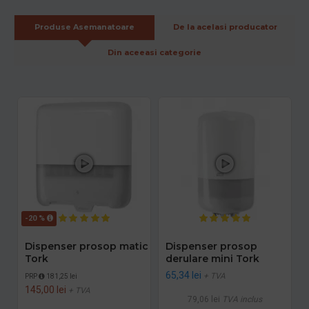
Produse Asemanatoare
De la acelasi producator
Din aceeasi categorie
-20 %
Dispenser prosop matic
Dispenser prosop
Tork
derulare mini Tork
65,34 lei
+ TVA
PRP
181,25 lei
145,00 lei
+ TVA
79,06 lei
TVA inclus