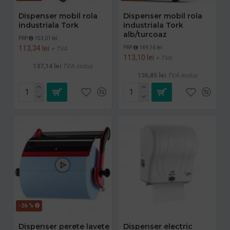
Dispenser mobil rola
Dispenser mobil rola
industriala Tork
industriala Tork
alb/turcoaz
PRP
153,01 lei
113,34 lei
PRP
149,16 lei
+ TVA
113,10 lei
+ TVA
137,14 lei
TVA inclus
136,85 lei
TVA inclus
-26 %
Dispenser perete lavete
Dispenser electric