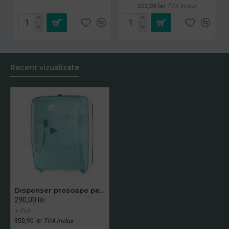
222,00 lei
TVA inclus
Recent vizualizate
Dispenser prosoape pentru mâini, Tork, Wash Station, pentru spațiu de spălare, W6
290,00 lei
+ TVA
350,90 lei
TVA inclus