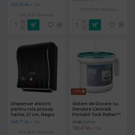
326,25 lei
+ TVA
2.752,75 lei
TVA inclus
394,76 lei
TVA inclus
-17 %
Dispenser electric
Sistem de Dozare cu
pentru rola prosop
Derulare Centrală
hartie, 21 cm, Negru
Portabil Tork Reflex™
260,71 lei
+ TVA
PRP
220,59 lei
183,47 lei
+ TVA
315,46 lei
TVA inclus