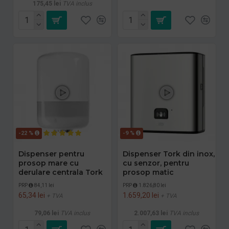
175,45 lei
TVA inclus
-22 %
-9 %
Dispenser pentru
Dispenser Tork din inox,
prosop mare cu
cu senzor, pentru
derulare centrala Tork
prosop matic
PRP
84,11 lei
PRP
1.826,80 lei
65,34 lei
1.659,20 lei
+ TVA
+ TVA
79,06 lei
TVA inclus
2.007,63 lei
TVA inclus