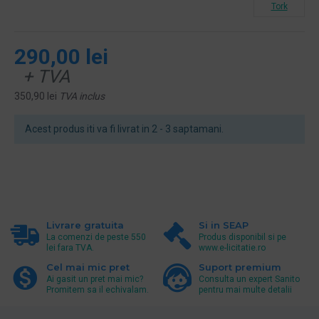
Tork
290,00 lei
+ TVA
350,90 lei
TVA inclus
Acest produs iti va fi livrat in 2 - 3 saptamani.
Livrare gratuita
Si in SEAP
La comenzi de peste 550
Produs disponibil si pe
lei fara TVA.
www.e-licitatie.ro
Cel mai mic pret
Suport premium
Ai gasit un pret mai mic?
Consulta un expert Sanito
Promitem sa il echivalam.
pentru mai multe detalii