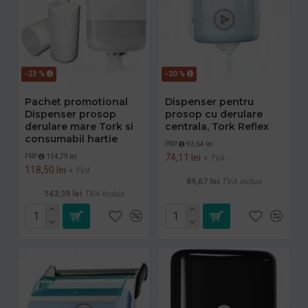
-23 %
-20 %
Pachet promotional
Dispenser pentru
Dispenser prosop
prosop cu derulare
derulare mare Tork si
centrala, Tork Reflex
consumabil hartie
PRP
92,64 lei
74,11 lei
PRP
154,79 lei
+ TVA
118,50 lei
+ TVA
89,67 lei
TVA inclus
143,39 lei
TVA inclus