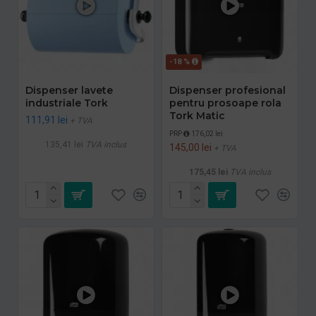
-18 %
Dispenser lavete
Dispenser profesional
industriale Tork
pentru prosoape rola
Tork Matic
111,91 lei
+ TVA
PRP
176,02 lei
135,41 lei
TVA inclus
145,00 lei
+ TVA
175,45 lei
TVA inclus