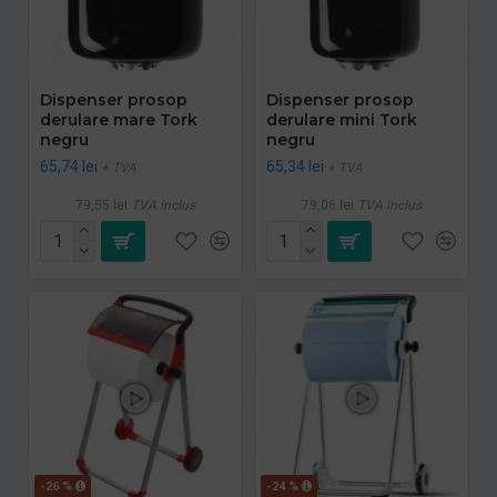
Dispenser prosop
Dispenser prosop
derulare mare Tork
derulare mini Tork
negru
negru
65,74 lei
65,34 lei
+ TVA
+ TVA
79,55 lei
TVA inclus
79,06 lei
TVA inclus
-26 %
-24 %