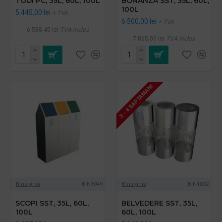
TODI PC, 35L, 60L, 100L
BONANZA SST, 35L, 60L,
100L
5.445,00 lei
+ TVA
6.500,00 lei
+ TVA
6.588,45 lei
TVA inclus
7.865,00 lei
TVA inclus
3 - 4 SAPTAMANI
Binsignia
BIN1049
Binsignia
BIN1032
SCOPI SST, 35L, 60L,
BELVEDERE SST, 35L,
100L
60L, 100L