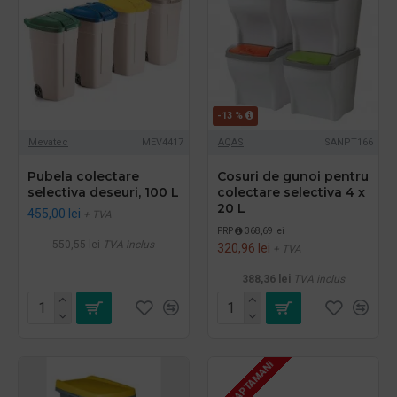
-13 %
Mevatec
MEV4417
AQAS
SANPT166
Pubela colectare
Cosuri de gunoi pentru
selectiva deseuri, 100 L
colectare selectiva 4 x
20 L
455,00 lei
+ TVA
PRP
368,69 lei
550,55 lei
TVA inclus
320,96 lei
+ TVA
388,36 lei
TVA inclus
3 - 4 SAPTAMANI