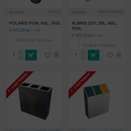
Binsignia
BIN1137
Binsignia
SANTR_DMK002
POLARIS PCM, 60L, 100L
ALBRIS SST, 35L, 60L,
100L
5.445,00 lei
+ TVA
6.385,50 lei
+ TVA
6.588,45 lei
TVA inclus
7.726,46 lei
TVA inclus
3 - 4 SAPTAMANI
3 - 4 SAPTAMANI