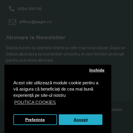
0314 100 110
office@papir.ro
Abonare la Newsletter
Stai la curent cu ultimele oferte si cele mai noi produse. Dupa ce
initiezi abonarea la newsletter-ul nostru iti vom trimite un email
pentru activarea abonarii.
Inchide
Abonare
Acest site utilizează module cookie pentru a
Am citit şi sunt de acord cu
Politica de Confidentialitate
vă asigura că beneficiați de cea mai bună
experiență pe site-ul nostru
POLITICA COOKIES
© 2019, Papir.ro, Toate drepturile rezervate Sanito Distribution
SRL
Preferinte
Accept