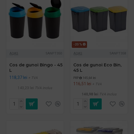
-20 %
AQAS
SANPT350
AQAS
SANPT358
Cos de gunoi Bingo - 45
Cos de gunoi Eco Bin,
L
45 L
118,37 lei
+ TVA
PRP
145,64 lei
116,51 lei
+ TVA
143,23 lei
TVA inclus
140,98 lei
TVA inclus