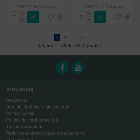
7.666,56 lei
TVA inclus
6.288,98 lei
TVA inclus
1
2
Afişare 1 - 48 din 49 (2 pagini)
Informatii
Despre noi
Date de identificare ale societatii
Politica cookie
Politica de confidentialitate
Termeni si conditii
Prelucrarea datelor cu caracter personal
Cum comand