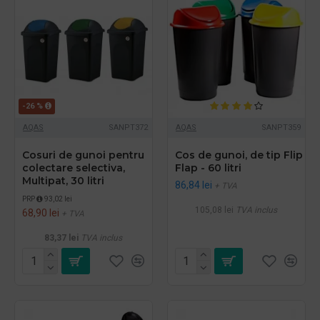
-26 %
AQAS
SANPT372
AQAS
SANPT359
Cosuri de gunoi pentru
Cos de gunoi, de tip Flip
colectare selectiva,
Flap - 60 litri
Multipat, 30 litri
86,84 lei
+ TVA
PRP
93,02 lei
105,08 lei
TVA inclus
68,90 lei
+ TVA
83,37 lei
TVA inclus