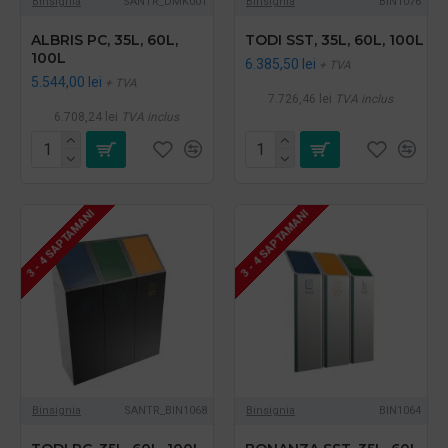
Binsignia
SANTR_DMK001
Binsignia
BIN1076
ALBRIS PC, 35L, 60L,
TODI SST, 35L, 60L, 100L
100L
6.385,50 lei
+ TVA
5.544,00 lei
+ TVA
7.726,46 lei
TVA inclus
6.708,24 lei
TVA inclus
3 - 4 SAPTAMANI
3 - 4 SAPTAMANI
Binsignia
SANTR_BIN1068
Binsignia
BIN1064