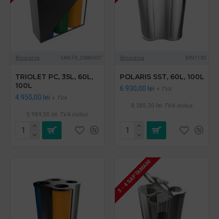
Binsignia
SANTR_DMK007
Binsignia
BIN1130
TRIOLET PC, 35L, 60L,
POLARIS SST, 60L, 100L
100L
6.930,00 lei
+ TVA
4.950,00 lei
+ TVA
8.385,30 lei
TVA inclus
5.989,50 lei
TVA inclus
3 - 4 SAPTAMANI