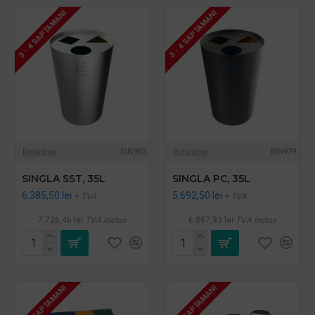
3 - 4 SAPTAMANI
3 - 4 SAPTAMANI
Binsignia
BIN983
Binsignia
BIN979
SINGLA SST, 35L
SINGLA PC, 35L
6.385,50 lei
5.692,50 lei
+ TVA
+ TVA
7.726,46 lei
TVA inclus
6.887,93 lei
TVA inclus
3 - 4 SAPTAMANI
3 - 4 SAPTAMANI