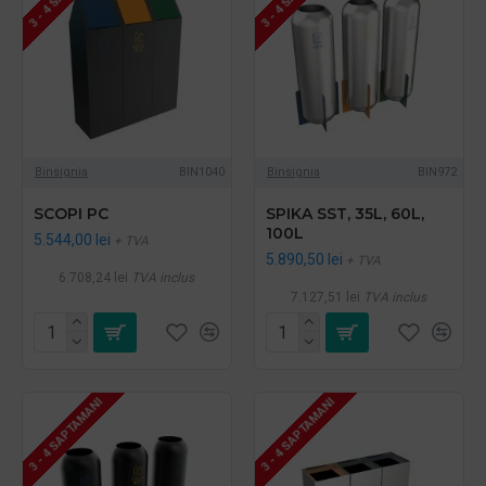
Binsignia
BIN1040
Binsignia
BIN972
SCOPI PC
SPIKA SST, 35L, 60L,
100L
5.544,00 lei
+ TVA
5.890,50 lei
+ TVA
6.708,24 lei
TVA inclus
7.127,51 lei
TVA inclus
3 - 4 SAPTAMANI
3 - 4 SAPTAMANI