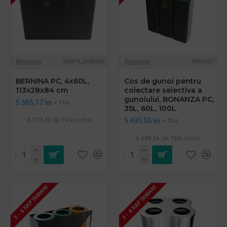
Binsignia
SANTR_DMK005
Binsignia
BIN1057
BERNINA PC, 4x60L,
Cos de gunoi pentru
113x28x84 cm
colectare selectiva a
gunoiului, BONANZA PC,
5.565,17 lei
+ TVA
35L, 60L, 100L
6.733,86 lei
TVA inclus
5.495,50 lei
+ TVA
6.649,56 lei
TVA inclus
3 - 4 SAPTAMANI
3 - 4 SAPTAMANI