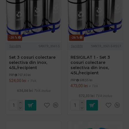
-26 %
-26 %
SaniBIN
SANTR_3561-5
SaniBIN
SANTR_3561-5-RSG1
Set 3 cosuri colectare
RESIGILAT 1 - Set 3
selectiva din inox,
cosuri colectare
45L/recipient
selectiva din inox,
45L/recipient
PRP
707,40 lei
524,00 lei
PRP
638,55 lei
+ TVA
473,00 lei
+ TVA
634,04 lei
TVA inclus
572,33 lei
TVA inclus