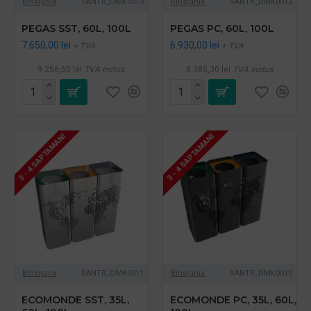
Binsignia
SANTR_DMK0013
Binsignia
SANTR_DMK0012
PEGAS SST, 60L, 100L
PEGAS PC, 60L, 100L
7.650,00 lei
6.930,00 lei
+ TVA
+ TVA
9.256,50 lei
TVA inclus
8.385,30 lei
TVA inclus
3 - 4 SAPTAMANI
3 - 4 SAPTAMANI
Binsignia
SANTR_DMK0011
Binsignia
SANTR_DMK0010
ECOMONDE SST, 35L,
ECOMONDE PC, 35L, 60L,