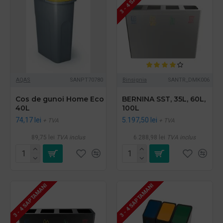
AQAS
SANPT70780
Binsignia
SANTR_DMK006
Cos de gunoi Home Eco
BERNINA SST, 35L, 60L,
40L
100L
74,17 lei
5.197,50 lei
+ TVA
+ TVA
89,75 lei
TVA inclus
6.288,98 lei
TVA inclus
3 - 4 SAPTAMANI
3 - 4 SAPTAMANI