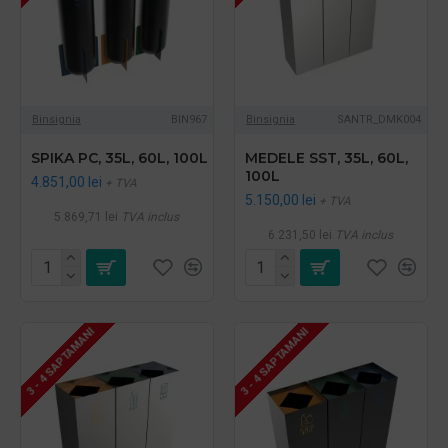
Binsignia
BIN967
Binsignia
SANTR_DMK004
SPIKA PC, 35L, 60L, 100L
MEDELE SST, 35L, 60L,
100L
4.851,00 lei
+ TVA
5.150,00 lei
+ TVA
5.869,71 lei
TVA inclus
6.231,50 lei
TVA inclus
3 - 4 SAPTAMANI
3 - 4 SAPTAMANI