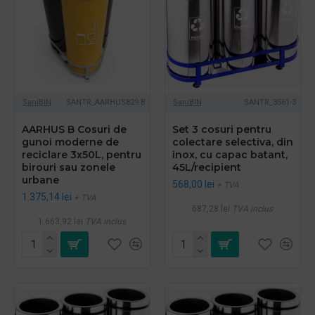
SaniBIN
SANTR_AARHUS829.B
SaniBIN
SANTR_3561-3
AARHUS B Cosuri de
Set 3 cosuri pentru
gunoi moderne de
colectare selectiva, din
reciclare 3x50L, pentru
inox, cu capac batant,
birouri sau zonele
45L/recipient
urbane
568,00 lei
+ TVA
1.375,14 lei
+ TVA
687,28 lei
TVA inclus
1.663,92 lei
TVA inclus