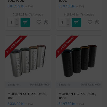
60L, 100L
100L
6.017,59 lei
5.197,50 lei
+ TVA
+ TVA
7.281,28 lei
TVA inclus
6.288,98 lei
TVA inclus
3 - 4 SAPTAMANI
3 - 4 SAPTAMANI
Binsignia
SANTR_DMK009
Binsignia
SANTR_DMK008
MUNDIN SST, 35L, 60L,
MUNDIN PC, 35L, 60L,
100L
100L
6.336,00 lei
5.197,50 lei
+ TVA
+ TVA