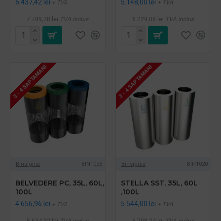
6.437,42 lei
5.148,00 lei
+ TVA
+ TVA
7.789,28 lei
TVA inclus
6.229,08 lei
TVA inclus
3 - 4 SAPTAMANI
3 - 4 SAPTAMANI
Binsignia
BIN1025
Binsignia
BIN1020
BELVEDERE PC, 35L, 60L,
STELLA SST, 35L, 60L
100L
,100L
4.656,96 lei
5.544,00 lei
+ TVA
+ TVA
5.634,92 lei
TVA inclus
6.708,24 lei
TVA inclus