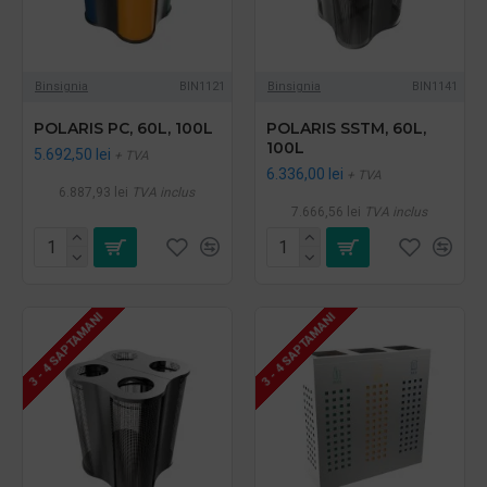
Binsignia
BIN1121
Binsignia
BIN1141
POLARIS PC, 60L, 100L
POLARIS SSTM, 60L,
100L
5.692,50 lei
+ TVA
6.336,00 lei
+ TVA
6.887,93 lei
TVA inclus
7.666,56 lei
TVA inclus
3 - 4 SAPTAMANI
3 - 4 SAPTAMANI