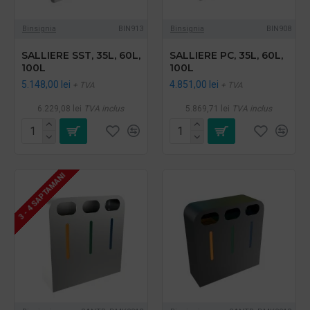
Binsignia
BIN913
Binsignia
BIN908
SALLIERE SST, 35L, 60L,
SALLIERE PC, 35L, 60L,
100L
100L
5.148,00 lei
4.851,00 lei
+ TVA
+ TVA
6.229,08 lei
TVA inclus
5.869,71 lei
TVA inclus
3 - 4 SAPTAMANI