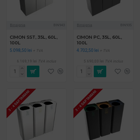
Binsignia
BIN943
Binsignia
BIN935
CIMON SST, 35L, 60L,
CIMON PC, 35L, 60L,
100L
100L
5.098,50 lei
4.702,50 lei
+ TVA
+ TVA
6.169,19 lei
TVA inclus
5.690,03 lei
TVA inclus
3 - 4 SAPTAMANI
3 - 4 SAPTAMANI