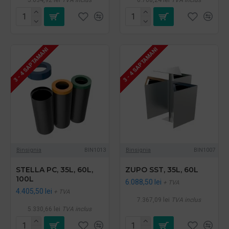
3 - 4 SAPTAMANI
3 - 4 SAPTAMANI
Binsignia
BIN1013
Binsignia
BIN1007
STELLA PC, 35L, 60L,
ZUPO SST, 35L, 60L
100L
6.088,50 lei
+ TVA
4.405,50 lei
+ TVA
7.367,09 lei
TVA inclus
5.330,66 lei
TVA inclus