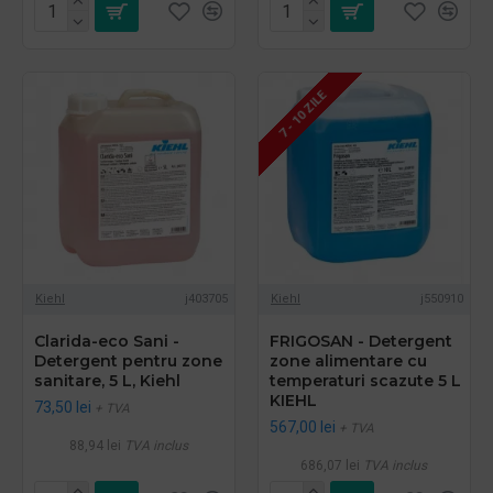
7 - 10 ZILE
Kiehl
j403705
Kiehl
j550910
Clarida-eco Sani -
FRIGOSAN - Detergent
Detergent pentru zone
zone alimentare cu
sanitare, 5 L, Kiehl
temperaturi scazute 5 L
KIEHL
73,50 lei
+ TVA
567,00 lei
+ TVA
88,94 lei
TVA inclus
686,07 lei
TVA inclus