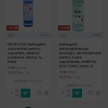
-19 %
-19 %
Kiehl
j251007
Kiehl
j300802
PROFLESS-Detergent
Detergent
concentrat pentru
automat/manual
suprafete, ideal pt
ecologic, de intretinere,
curatenia zilnica, 1L,
pentru toate
Kiehl
suprafetele, AMBITAL
ECO CONC, Kiehl, 1L
PRP
123,24 lei
100,07 lei
PRP
55,36 lei
+ TVA
45,03 lei
+ TVA
121,08 lei
TVA inclus
54,49 lei
TVA inclus