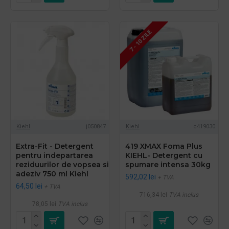
7 - 10 ZILE
Kiehl
j050847
Kiehl
c419030
Extra-Fit - Detergent
419 XMAX Foma Plus
pentru indepartarea
KIEHL- Detergent cu
reziduurilor de vopsea si
spumare intensa 30kg
adeziv 750 ml Kiehl
592,02 lei
+ TVA
64,50 lei
+ TVA
716,34 lei
TVA inclus
78,05 lei
TVA inclus