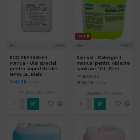
-13 %
Kiehl
j221605
Kiehl
j400210
ECO REFRESHER
Sanikal - Detergent
Manual- Ulei special
manual pentru obiecte
pentru suprafete din
sanitare, 10 L, Kiehl
lemn, 5L, Kiehl
PRP
238,62 lei
654,00 lei
+ TVA
208,67 lei
+ TVA
791,34 lei
TVA inclus
252,49 lei
TVA inclus