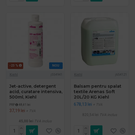
-23 %
NOU
Kiehl
j554941
Kiehl
j654121
Jet-active, detergent
Balsam pentru spalat
acid, curatare intensiva,
textile Arenas Soft
500ml, Kiehl
20L/20 KG Kiehl
678,13 lei
+ TVA
PRP
48,41 lei
37,19 lei
+ TVA
820,54 lei
TVA inclus
45,00 lei
TVA inclus