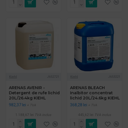
Kiehl
J652721
Kiehl
J653221
ARENAS AVENIR -
ARENAS BLEACH
Detergent de rufe lichid
Inalbitor concentrat
20L/26.4kg KIEHL
lichid 20L/24.6kg KIEHL
982,37 lei
368,28 lei
+ TVA
+ TVA
1.188,67 lei
TVA inclus
445,62 lei
TVA inclus