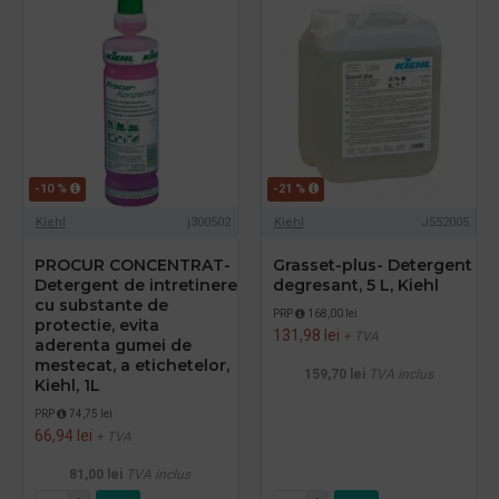
-10 %
-21 %
Kiehl
j300502
Kiehl
J552005
PROCUR CONCENTRAT-
Grasset-plus- Detergent
Detergent de intretinere
degresant, 5 L, Kiehl
cu substante de
PRP
168,00 lei
protectie, evita
131,98 lei
+ TVA
aderenta gumei de
mestecat, a etichetelor,
159,70 lei
TVA inclus
Kiehl, 1L
PRP
74,75 lei
66,94 lei
+ TVA
81,00 lei
TVA inclus