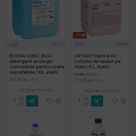
-9 %
Kiehl
j251710
Kiehl
j450205
ECONA CONC. ECO-
OPYSAT marina KC -
detergent ecologic
Lotiune de spalat pe
concentrat pentru toate
maini, 5 L, Kiehl
suprafetele, 10L, Kiehl
PRP
123,52 lei
358,91 lei
+ TVA
111,85 lei
+ TVA
434,28 lei
TVA inclus
135,34 lei
TVA inclus