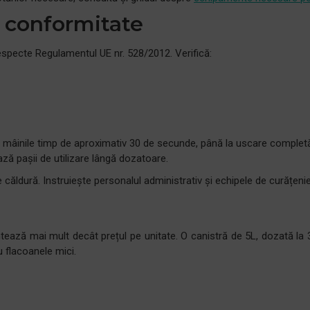
i conformitate
respecte Regulamentul UE nr. 528/2012. Verifică:
 mâinile timp de aproximativ 30 de secunde, până la uscare completă
ază pașii de utilizare lângă dozatoare.
ăldură. Instruiește personalul administrativ și echipele de curățenie
ontează mai mult decât prețul pe unitate. O canistră de 5L, dozată la 3
 flacoanele mici.