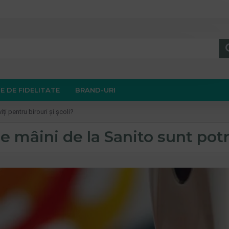
E DE FIDELITATE
BRAND-URI
ți pentru birouri și școli?
e mâini de la Sanito sunt potri