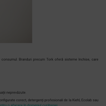
ză consumul. Branduri precum Tork oferă sisteme închise, care
uații neprevăzute.
onfigurate corect, detergenți profesionali de la Kiehl, Ecolab sau
tru o afacere în domeniul curățeniei
.