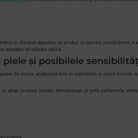
iratorii și afecțiuni digestive, un produs cu spectru virucid devine o a
ituațiilor de utilizare zilnică.
iele și posibilele sensibilităț
elea. De aceea, analizează lista de ingrediente și caută formule care
zi, alege produse testate dermatologic și evită parfumurile intense 
n abundență.