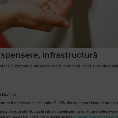
ispensere, infrastructură
corect. Dozatoarele automate reduc contactul direct și controlea
litri/lună.
ăstrează o rezervă de cel puțin 15–20% din consumul lunar pentru sit
șe profesionale Notrax la intrări, pubele pentru colectare selectivă c
tărilor necesare, consultă și ghidul despre
echipamente necesare pen