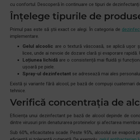
cu confortul. Descoperă în continuare ce tipuri de dezinfectanți d
Înțelege tipurile de produse
Primul pas este să știi exact ce alegi. În categoria de
dezinfec
implementare.
Gelul alcoolic
are o textură vâscoasă, se aplică ușor și 
licee, unde ai nevoie de dozare clară și evaporare rapidă
Loțiunea lichidă
are o consistență mai fluidă și funcțione
ușoară pe piele.
Spray-ul dezinfectant
se adresează mai ales personalulu
Există și variante fără alcool, pe bază de compuși cuaternari de
tehnice.
Verifică concentrația de alc
Eficiența unui dezinfectant pe bază de alcool depinde de concen
dintre virusuri prin denaturarea proteinelor și afectarea membra
Sub 60%, eficacitatea scade. Peste 95%, alcoolul se evaporă pre
eficiență și toleranță cutanată. De exemplu,
gelul antibacterian 