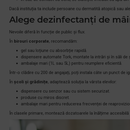
Dacă instituția ta include persoane cu dermatită atopică sau aler
Alege dezinfectanți de mâini
Nevoile diferă în funcție de public și flux.
În
birouri corporate
, recomandăm:
gel sau loțiune cu absorbție rapidă.
dispensere automate Tork, montate la intrări și în săli de 
ambalaje mari (1L sau 5L) pentru reumplere eficientă.
Într-o clădire cu 200 de angajați, poți instala câte un punct de ig
În
școli și grădinițe
, adaptează soluția la vârsta elevilor:
dispensere cu senzor sau cu sistem securizat.
produse cu miros discret.
ambalaje mari pentru reducerea frecvenței de reaprovizio
În clasele primare, montează dozatoarele la înălțime accesibilă ș