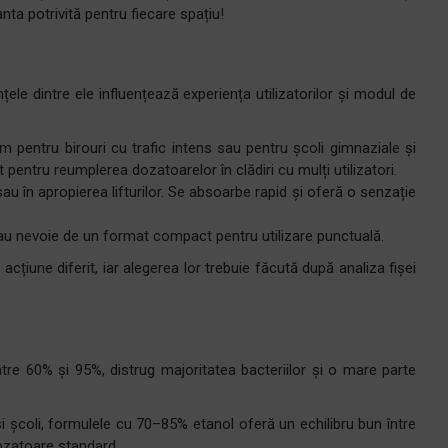
anta potrivită pentru fiecare spațiu!
ele dintre ele influențează experiența utilizatorilor și modul de
m pentru birouri cu trafic intens sau pentru școli gimnaziale și
vit pentru reumplerea dozatoarelor în clădiri cu mulți utilizatori.
u în apropierea lifturilor. Se absoarbe rapid și oferă o senzație
 au nevoie de un format compact pentru utilizare punctuală.
țiune diferit, iar alegerea lor trebuie făcută după analiza fișei
ntre 60% și 95%, distrug majoritatea bacteriilor și o mare parte
i școli, formulele cu 70–85% etanol oferă un echilibru bun între
dozatoare standard.