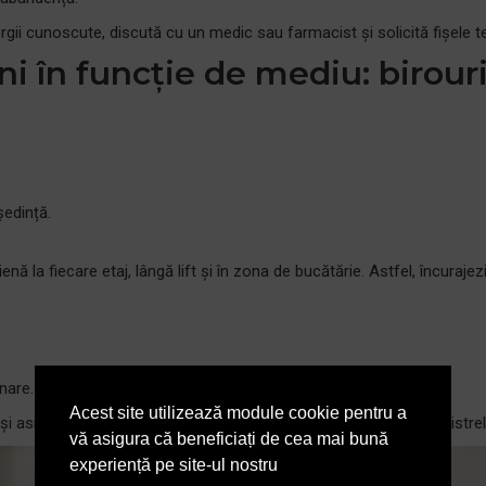
gii cunoscute, discută cu un medic sau farmacist și solicită fișele te
 în funcție de mediu: birouri 
ședință.
ienă la fiecare etaj, lângă lift și în zona de bucătărie. Astfel, încuraje
nare.
Acest site utilizează module cookie pentru a
i asigură supraveghere. În licee, unde fluxul este mai mare, canistrel
vă asigura că beneficiați de cea mai bună
experiență pe site-ul nostru