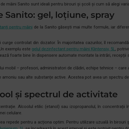
e mâini Sanito sunt ideali pentru birouri și școli și cum să alegi vari
 Sanito: gel, loțiune, spray
tanți pentru mâini
de la Sanito găsești mai multe formule, iar diferenț
curge controlat din dozator. În majoritatea cazurilor, îl recomandă
. Un exemplu este
gelul dezinfectant pentru mâini Klintensiv, 5L
, potri
ază foarte bine în dispensere automate montate la intrări, recepții sa
i mobil – profesori, administratori de clădiri, echipe tehnice – care
 amoniu sau alte substanțe active. Acestea pot avea un spectru de ac
ool și spectrul de activitate
trație. Alcoolul etilic (etanol) sau izopropanolul, în concentrații î
nei celulare.
a repede pentru a acționa optim. Pentru utilizare uzuală în birouri ș
Hygienium, 1L
se încadrează în acest interval și este potrivit pentru 