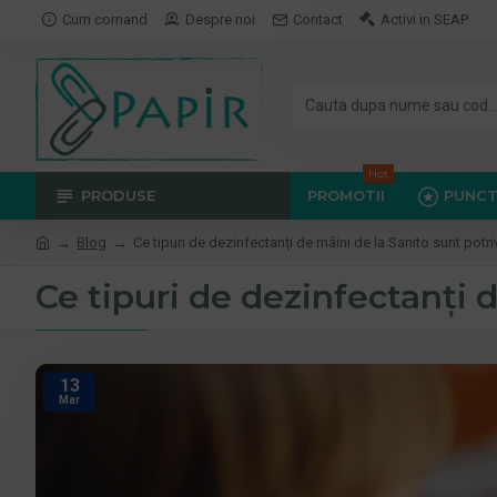
Cum comand
Despre noi
Contact
Activi in SEAP
Hot
PRODUSE
PROMOTII
PUNCT
Blog
Ce tipuri de dezinfectanți de mâini de la Sanito sunt potrivi
Ce tipuri de dezinfectanți d
13
Mar