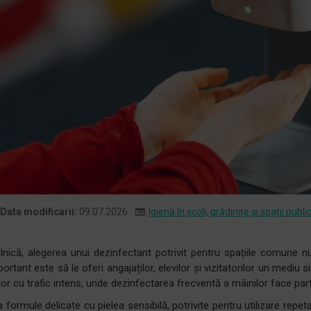
Data modificarii:
09.07.2026
Igienă în școli, grădinițe și spații publi
zilnică, alegerea unui dezinfectant potrivit pentru spațiile comune n
rtant este să le oferi angajaților, elevilor și vizitatorilor un mediu
iilor cu trafic intens, unde dezinfectarea frecventă a mâinilor face part
 formule delicate cu pielea sensibilă, potrivite pentru utilizare repet