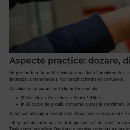
Aspecte practice: dozare, d
Un produs bun își arată eficiența doar dacă îl implementezi 
limitează contaminarea și facilitează schimbarea cartușelor.
Calculează consumul mediu lunar. De exemplu:
300 de elevi x 2 utilizări/zi x 3 ml ≈ 1,8 litri/zi.
În 20 de zile de școală, consumul ajunge la aproximativ 36 
Acest calcul te ajută să stabilești stocul minim de siguranță. P
Integrează dezinfectanții în strategia generală de igienă: covora
Taski pentru suprafețe. Dacă vrei o imagine completă asupra do