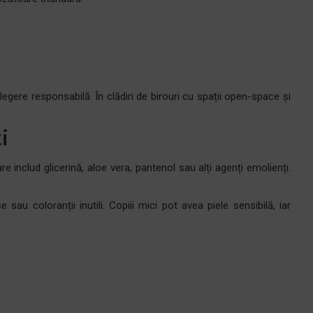
legere responsabilă. În clădiri de birouri cu spații open-space și
i
 includ glicerină, aloe vera, pantenol sau alți agenți emolienți.
sau coloranții inutili. Copiii mici pot avea piele sensibilă, iar