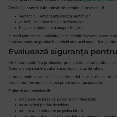
Verifică și
spectrul de activitate
menționat pe etichetă:
bactericid – acționează asupra bacteriilor;
virucid – acționează asupra virusurilor;
fungicid – acționează asupra fungilor.
În școli primare sau grădinițe, unde circulă frecvent viroze resp
zone comune, un produs bactericid și virucid acoperă majoritatea s
Evaluează siguranța pentru p
Utilizarea repetată a produselor pe bază de alcool poate usca pi
Aceștia susțin bariera cutanată și reduc riscul de iritații.
În școli, unde elevii aplică dezinfectantul de mai multe ori pe 
expunerea frecventă la alcool poate accentua uscarea.
Reține și contraindicațiile:
produsele pe bază de alcool sunt inflamabile;
nu se aplică pe răni deschise;
pot provoca usturime pe pielea iritată;
în caz de contact cu ochii, se clătește imediat cu apă di