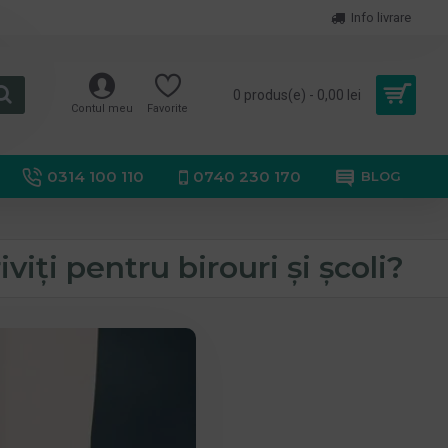
Info livrare
0 produs(e) - 0,00 lei
Contul meu
Favorite
0314 100 110
0740 230 170
BLOG
viți pentru birouri și școli?