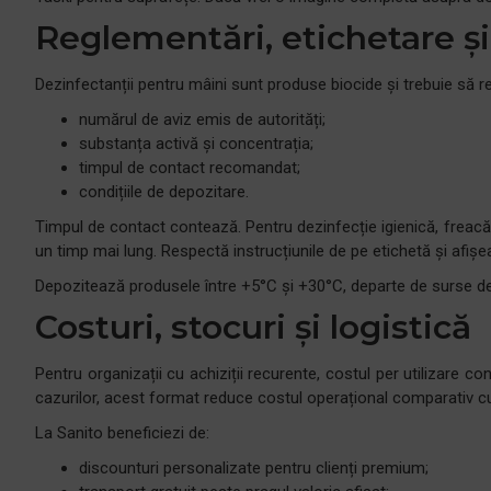
Reglementări, etichetare ș
Dezinfectanții pentru mâini sunt produse biocide și trebuie să 
numărul de aviz emis de autorități;
substanța activă și concentrația;
timpul de contact recomandat;
condițiile de depozitare.
Timpul de contact contează. Pentru dezinfecție igienică, freacă
un timp mai lung. Respectă instrucțiunile de pe etichetă și afișe
Depozitează produsele între +5°C și +30°C, departe de surse de c
Costuri, stocuri și logistică
Pentru organizații cu achiziții recurente, costul per utilizare c
cazurilor, acest format reduce costul operațional comparativ cu
La Sanito beneficiezi de:
discounturi personalizate pentru clienți premium;