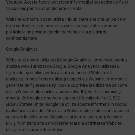
Youtube. Aceste functii pot stoca informatii si pot activa un fisier
tip cookies pentru o functionare corecta.
Website-ul nostru poate utiliza link-uri catre alte site-uri pe care
nu le controlam, prin urmare va solicitam sa cititi cu atentie
politicile lor in privinta datelor personale si a politicii de
confidentialitate
Google Analytics
Website-ul nostru utilizează Google Analytics, un serviciu pentru
analiza web, furnizat de Google. Google Analytics utilizează
fișiere de tip cookie pentru a ajuta un anumit Website să
analizeze modul în care utilizați respectivul Website. Informațiile
generate de fișierele de tip cookie cu privire la utilizarea de către
dvs. a Website-ului (inclusiv adresa dvs. IP), vor fi transmise și
stocate de Google pe servere care pot fi localizate în UE, SEE
şi/sau Statele Unite. Google va utiliza aceste informații în scopul
evaluării utilizării de către dvs. a Website-ului, elaborând rapoarte
cu privire la activitatea Website-ului pentru operatorii Website-
ului și furnizând alte servicii referitoare la activitatea Website-
ului și la utilizarea internetului.