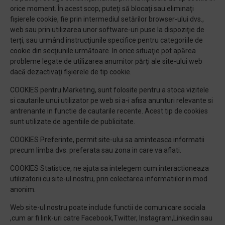
orice moment. În acest scop, puteţi să blocaţi sau eliminaţi
fişierele cookie, fie prin intermediul setărilor browser-ului dvs.,
web sau prin utilizarea unor software-uri puse la dispoziţie de
terți, sau urmând instrucţiunile specifice pentru categoriile de
cookie din secţiunile următoare. In orice situaţie pot apărea
probleme legate de utilizarea anumitor părți ale site-ului web
dacă dezactivaţi fişierele de tip cookie.
COOKIES pentru Marketing, sunt folosite pentru a stoca vizitele
si cautarile unui utilizator pe web si a-i afisa anunturi relevante si
antrenante in functie de cautarile recente. Acest tip de cookies
sunt utilizate de agentiile de publicitate.
COOKIES Preferinte, permit site-ului sa aminteasca informatii
precum limba dvs. preferata sau zona in care va aflati.
COOKIES Statistice, ne ajuta sa intelegem cum interactioneaza
utilizatorii cu site-ul nostru, prin colectarea informatiilor in mod
anonim.
Web site-ul nostru poate include functii de comunicare sociala
,cum ar fi link-uri catre Facebook,Twitter, Instagram,Linkedin sau