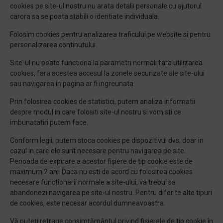
cookies pe site-ul nostru nu arata detalii personale cu ajutorul
carora sa se poata stabili o identiate individuala.
Folosim cookies pentru analizarea traficului pe website si pentru
personalizarea continutului.
Site-ul nu poate functiona la parametri normali fara utilizarea
cookies, fara acestea accesul la zonele securizate ale site-ului
sau navigarea in pagina ar fi ingreunata.
Prin folosirea cookies de statistici, putem analiza informatii
despre modul in care folositi site-ul nostru si vom sti ce
imbunatatiri putem face.
Conform legii, putem stoca cookies pe dispozitivul dvs, doar in
cazul in care ele sunt necesare pentru navigarea pe site.
Perioada de expirare a acestor fișiere de tip cookie este de
maximum 2 ani. Daca nu esti de acord cu folosirea cookies
necesare functionarii normale a site-ului, va trebui sa
abandonezi navigarea pe site-ul nostru. Pentru diferite alte tipuri
de cookies, este necesar acordul dumneavoastra.
Vă puteți retrage consimțământul privind fișierele de tip cookie în