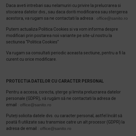
Daca aveti intrebari sau nelamuriri cu privire la prelucrarea si
stocarea datelor dvs., sau daca doriti modificarea sau stergerea
acestora, va rugam sa ne contactati la adresa
:
office@sanito.ro
Putem actualiza Politica Cookies si va vom informa despre
modificari prin postarea noii variante pe site-ul nostru la
sectiunea “Politica Cookies”
Va rugam sa consultati periodic aceasta sectiune, pentru a fi la
curent cu orice modificare.
PROTECTIA DATELOR CU CARACTER PERSONAL
Pentru a accesa, corecta, șterge și limita prelucrarea datelor
personale (GDPR), vă rugăm să ne contactati la adresa de
email
:
office@sanito.ro
Puteți solicita datele dvs. cu caracter personal, astfel încât să
poată fi utilizate sau transmise catre un alt procesor (GDPR) la
adresa de email
:
office@sanito.ro