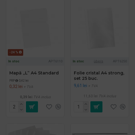
-24 %
In stoc
APT6110
In stoc
übers
APT6250
Mapă „L” A4 Standard
Folie cristal A4 strong,
set 25 buc.
PRP
0,42 lei
9,61 lei
+ TVA
0,32 lei
+ TVA
11,63 lei
TVA inclus
0,39 lei
TVA inclus