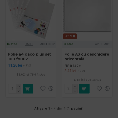
-26 %
In stoc
DACO
ADCFO002
In stoc
APTFPA051
Folie a4 daco plus set
Folie A3 cu deschidere
100 fo002
orizontală
11,26 lei
+ TVA
PRP
4,60 lei
3,41 lei
+ TVA
13,62 lei
TVA inclus
4,13 lei
TVA inclus
Afişare 1 - 4 din 4 (1 pagini)