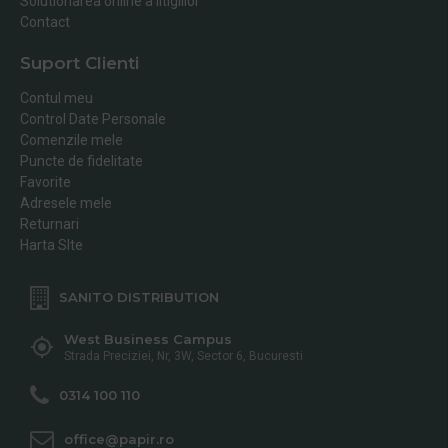
Solutionarea online a litigiilor
Contact
Suport Clienti
Contul meu
Control Date Personale
Comenzile mele
Puncte de fidelitate
Favorite
Adresele mele
Returnari
Harta SIte
SANITO DISTRIBUTION
West Business Campus
Strada Preciziei, Nr, 3W, Sector 6, Bucuresti
0314 100 110
office@papir.ro