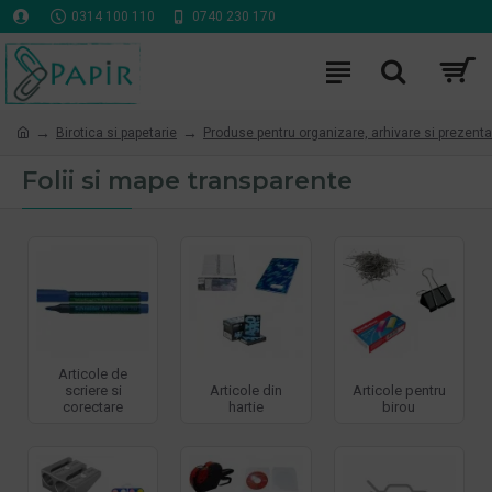
0314 100 110
0740 230 170
Birotica si papetarie
Produse pentru organizare, arhivare si prezenta
Folii si mape transparente
Articole de
scriere si
Articole din
Articole pentru
corectare
hartie
birou