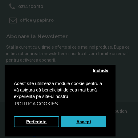
0314 100 110
office@papir.ro
Abonare la Newsletter
Stai la curent cu ultimele oferte si cele mai noi produse. Dupa ce
initiezi abonarea la newsletter-ul nostru iti vom trimite un email
pentru activarea abonarii.
Inchide
Abonare
Acest site utilizează module cookie pentru a
Am citit şi sunt de acord cu
Politica de Confidentialitate
vă asigura că beneficiați de cea mai bună
experiență pe site-ul nostru
POLITICA COOKIES
© 2019, Papir.ro, Toate drepturile rezervate Sanito Distribution
SRL
Preferinte
Accept
FILTRARE PRODUSE