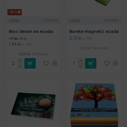
-26 %
ECADA
ADC25401
ECADA
ADC26001
Bloc desen a4 ecada
Burete magnetic ecada
2,72 lei
+ TVA
PRP
2,48 lei
1,84 lei
+ TVA
3,29 lei
TVA inclus
2,23 lei
TVA inclus