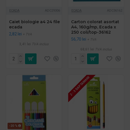
ECADA
ADC29306
ECADA
ADC36162
Caiet biologie a4 24 file
Carton colorat asortat
ecada
A4, 160g/mp, Ecada x
250 coli/top-36162
2,82 lei
+ TVA
56,70 lei
+ TVA
3,41 lei
TVA inclus
68,61 lei
TVA inclus
2 - 3 SAPTAMANI
-20 %