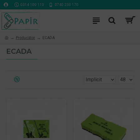
0314 100 110
0740 230 170
Producător
ECADA
ECADA