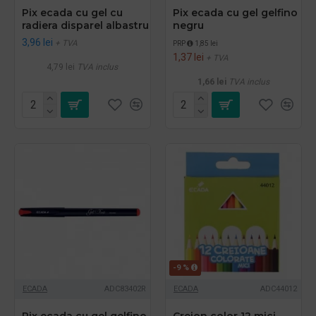
Pix ecada cu gel cu
Pix ecada cu gel gelfino
radiera disparel albastru
negru
3,96 lei
+ TVA
PRP
1,85 lei
1,37 lei
+ TVA
4,79 lei
TVA inclus
1,66 lei
TVA inclus
-9 %
ECADA
ADC83402R
ECADA
ADC44012
Pix ecada cu gel gelfino
Creion color 12 mici