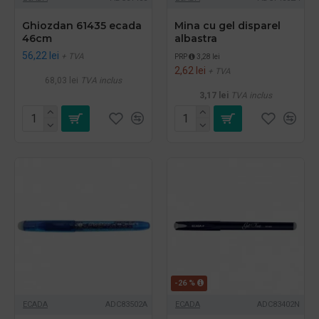
Ghiozdan 61435 ecada
Mina cu gel disparel
46cm
albastra
56,22 lei
+ TVA
PRP
3,28 lei
2,62 lei
+ TVA
68,03 lei
TVA inclus
3,17 lei
TVA inclus
-26 %
ECADA
ADC83502A
ECADA
ADC83402N