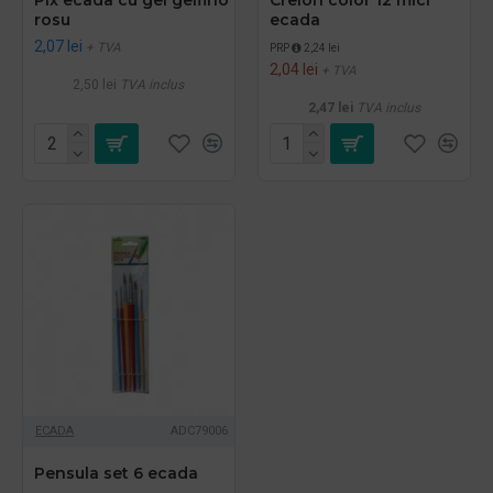
rosu
ecada
2,07 lei
+ TVA
PRP
2,24 lei
2,04 lei
+ TVA
2,50 lei
TVA inclus
2,47 lei
TVA inclus
ECADA
ADC79006
Pensula set 6 ecada