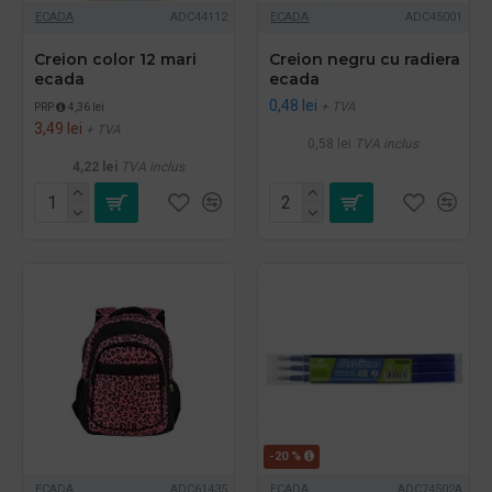
ECADA
ADC44112
ECADA
ADC45001
Creion color 12 mari
Creion negru cu radiera
ecada
ecada
0,48 lei
+ TVA
PRP
4,36 lei
3,49 lei
+ TVA
0,58 lei
TVA inclus
4,22 lei
TVA inclus
-20 %
ECADA
ADC61435
ECADA
ADC74502A