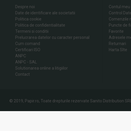
Despre noi
Contul meu
Date de identificare ale societatii
Control Dat
Politica cookie
Comenzile 
Politica de confidentialitate
Puncte de fi
Termeni si conditii
Favorite
Prelucrarea datelor cu caracter personal
Adresele m
Cum comand
Returnari
Certificari ISO
Harta SIte
ANPC
ANPC - SAL
Solutionarea online a litigiilor
Contact
© 2019, Papir.ro, Toate drepturile rezervate Sanito Distribution SR