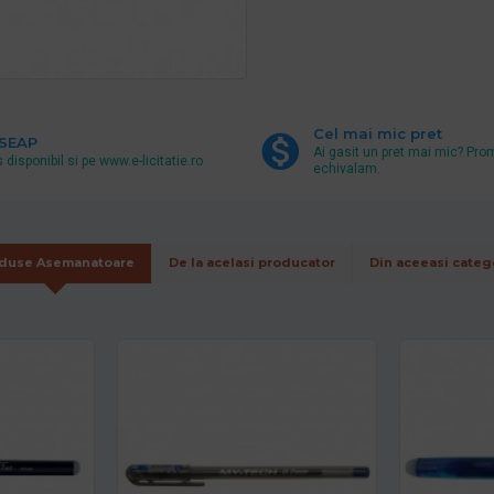
Cel mai mic pret
 SEAP
Ai gasit un pret mai mic? Pro
 disponibil si pe www.e-licitatie.ro
echivalam.
duse Asemanatoare
De la acelasi producator
Din aceeasi categ