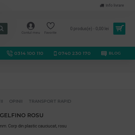
Info livrare
0 produs(e) - 0,00 lei
Contul meu
Favorite
0314 100 110
0740 230 170
BLOG
II
OPINII
TRANSPORT RAPID
 GELFINO ROSU
 mm. Corp din plastic cauciucat, rosu