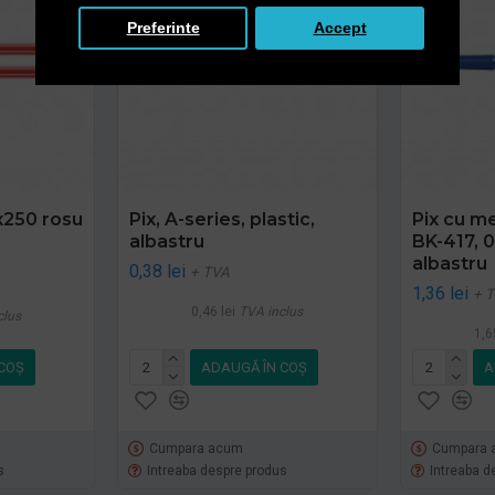
Preferinte
Accept
x250 rosu
Pix, A-series, plastic,
Pix cu m
albastru
BK-417, 0
albastru
0,38 lei
+ TVA
1,36 lei
+ 
0,46 lei
TVA inclus
clus
1,6
COŞ
ADAUGĂ ÎN COŞ
A
Cumpara acum
Cumpara 
s
Intreaba despre produs
Intreaba d