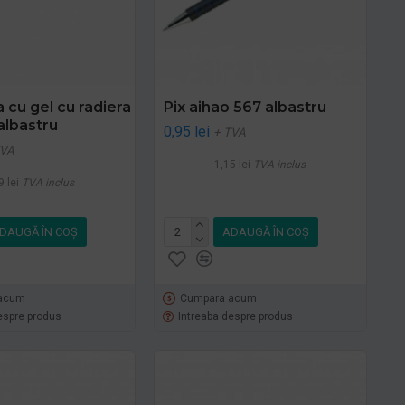
 cu gel cu radiera
Pix aihao 567 albastru
albastru
0,95 lei
+ TVA
TVA
1,15 lei
TVA inclus
9 lei
TVA inclus
DAUGĂ ÎN COŞ
ADAUGĂ ÎN COŞ
acum
Cumpara acum
espre produs
Intreaba despre produs