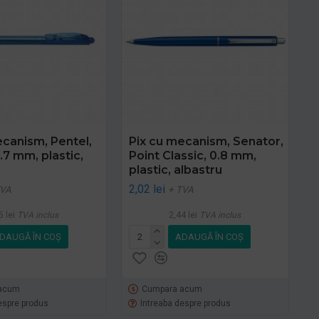
ecanism, Pentel,
Pix cu mecanism, Senator,
.7 mm, plastic,
Point Classic, 0.8 mm,
plastic, albastru
2,02 lei
TVA
+ TVA
5 lei
TVA inclus
2,44 lei
TVA inclus
DAUGĂ ÎN COŞ
ADAUGĂ ÎN COŞ
acum
Cumpara acum
espre produs
Intreaba despre produs