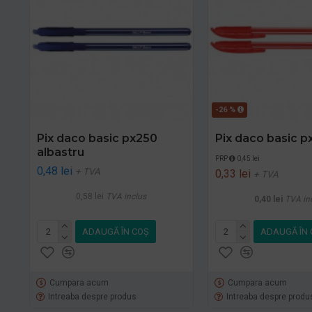
-26 %
Pix daco basic px250
Pix daco basic p
albastru
PRP
0,45 lei
0,48 lei
+ TVA
0,33 lei
+ TVA
0,58 lei
TVA inclus
0,40 lei
TVA in
ADAUGĂ ÎN COŞ
ADAUGĂ ÎN 
Cumpara acum
Cumpara acum
Intreaba despre produs
Intreaba despre produ