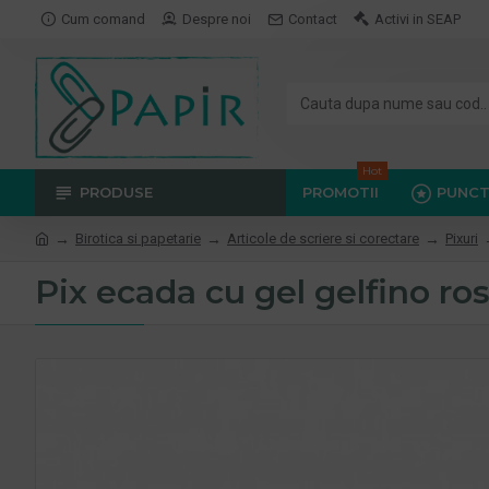
Cum comand
Despre noi
Contact
Activi in SEAP
Hot
PRODUSE
PROMOTII
PUNCT
Birotica si papetarie
Articole de scriere si corectare
Pixuri
Pix ecada cu gel gelfino ro