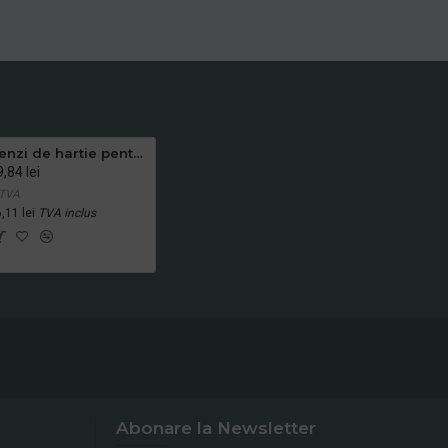
Benzi de hartie pentru colacul de toaleta, Lucart, 200 buc
,84 lei
 TVA
,11 lei
TVA inclus
Abonare la Newsletter