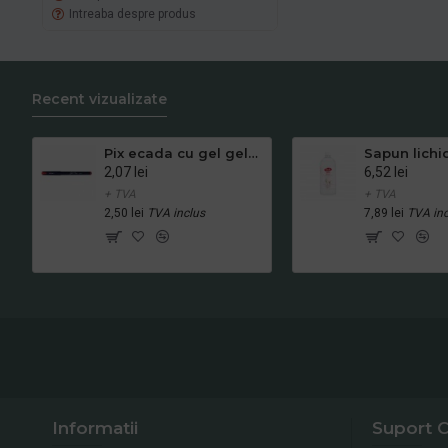
Intreaba despre produs
Recent vizualizate
Pix ecada cu gel gelfino rosu
2,07 lei
6,52 lei
+ TVA
+ TVA
2,50 lei
TVA inclus
7,89 lei
TVA inc
Informatii
Suport C