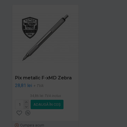
Pix metalic F-xMD Zebra
28,81 lei
+ TVA
34,86 lei
TVA inclus
ADAUGĂ ÎN COŞ
Cumpara acum