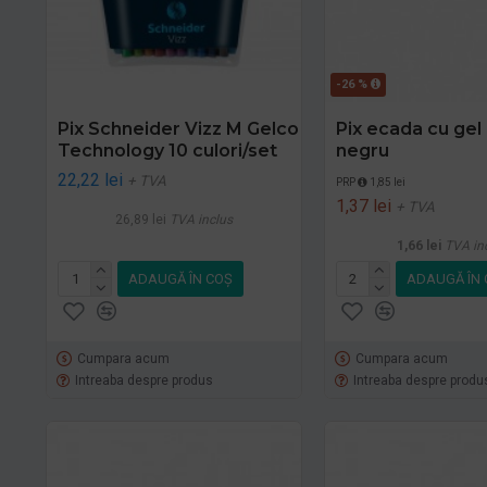
-26 %
Pix Schneider Vizz M Gelco
Pix ecada cu gel 
Technology 10 culori/set
negru
22,22 lei
+ TVA
PRP
1,85 lei
1,37 lei
+ TVA
26,89 lei
TVA inclus
1,66 lei
TVA in
ADAUGĂ ÎN COŞ
ADAUGĂ ÎN 
Cumpara acum
Cumpara acum
Intreaba despre produs
Intreaba despre produ