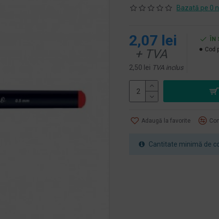
Bazată pe 0 n
2,07 lei
ÎN
Cod 
+ TVA
2,50 lei
TVA inclus
Adaugă la favorite
Com
Cantitate minimă de co