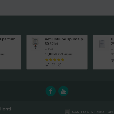
Sapun lichid parfumat, Fabi, 1L
Refil lotiune spuma pentru dispenser AutoFoam, 1100 ml
50,32 lei
29
+ TVA
+
lus
60,89 lei
TVA inclus
36
lienti
SANITO DISTRIBUTION