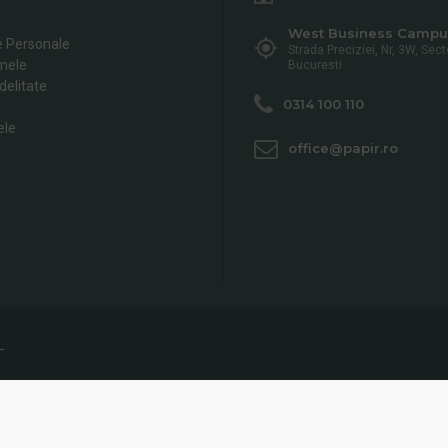
West Business Campu
e Personale
Strada Preciziei, Nr, 3W, Sect
mele
Bucuresti
delitate
0314 100 110
ele
office@papir.ro
L