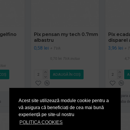
gelfino
Pix pensan my tech 0.7mm
Pix ecada
albastru
disparel 
0,58 lei
3,96 lei
+ TVA
+ 
0,70 lei
TVA inclus
4,7
clus
COŞ
ADAUGĂ ÎN COŞ
A
Cumpara acum
Cumpara 
Acest site utilizează module cookie pentru a
s
Intreaba despre produs
Intreaba d
vă asigura că beneficiați de cea mai bună
experiență pe site-ul nostru
POLITICA COOKIES