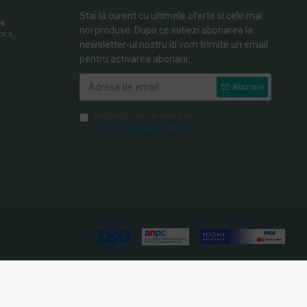
Stai la curent cu ultimele oferte si cele mai
s
noi produse. Dupa ce initiezi abonarea la
or 6,
newsletter-ul nostru iti vom trimite un email
pentru activarea abonarii.
Abonare
Am citit şi sunt de acord cu
Politica de Confidentialitate