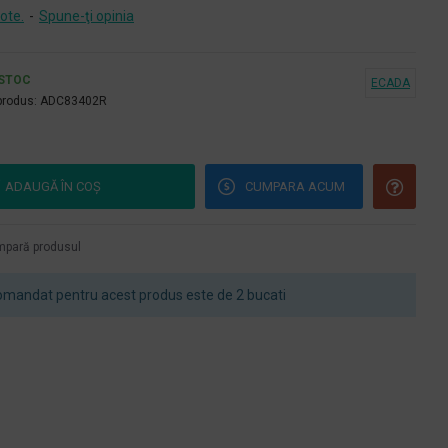
ote.
-
Spune-ţi opinia
 STOC
ECADA
produs:
ADC83402R
ADAUGĂ ÎN COŞ
CUMPARA ACUM
pară produsul
mandat pentru acest produs este de 2 bucati