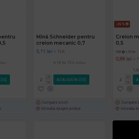
-26 %
pentru
Mină Schneider pentru
Creion m
0,5
creion mecanic 0,7
0,5
5,11 lei
+ TVA
PRP
1,19 lei
0,88 lei
+ 
clus
6,18 lei
TVA inclus
1,0
COŞ
ADAUGĂ ÎN COŞ
A
Cumpara acum
Cumpara 
s
Intreaba despre produs
Intreaba d