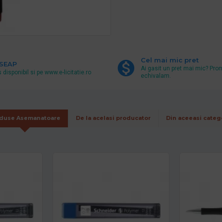
Cel mai mic pret
 SEAP
Ai gasit un pret mai mic? Pro
 disponibil si pe www.e-licitatie.ro
echivalam.
duse Asemanatoare
De la acelasi producator
Din aceeasi categ