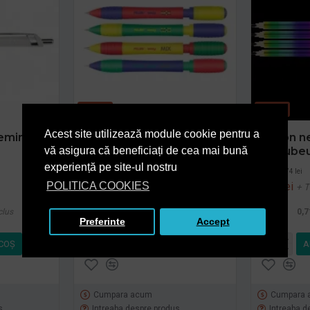
-20 %
-20 %
Acest site utilizează module cookie pentru a
eminent
Creion mecanic sway mix
Creion n
milan
curcube
vă asigura că beneficiați de cea mai bună
experiență pe site-ul nostru
PRP
4,49 lei
PRP
0,74 lei
3,59 lei
0,59 lei
POLITICA COOKIES
+ TVA
+ 
clus
4,34 lei
TVA inclus
0,7
Preferinte
Accept
COŞ
ADAUGĂ ÎN COŞ
A
Cumpara acum
Cumpara 
s
Intreaba despre produs
Intreaba d