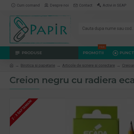
Cum comand
Despre noi
Contact
Activi in SEAP
Hot
PRODUSE
PROMOTII
PUNCT
Birotica si papetarie
Articole de scriere si corectare
Creioa
Creion negru cu radiera ec
2 - 3 SAPTAMANI