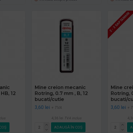
2 - 3 SAPTAMANI
anic
Mine creion mecanic
Mine cre
 HB, 12
Rotring, 0.7 mm , B, 12
Rotring, 
bucati/cutie
bucati/cu
3,60 lei
3,60 lei
+ TVA
+ 
clus
4,36 lei
TVA inclus
4,3
COŞ
ADAUGĂ ÎN COŞ
A