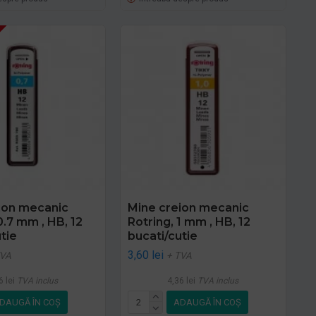
ion mecanic
Mine creion mecanic
0.7 mm , HB, 12
Rotring, 1 mm , HB, 12
tie
bucati/cutie
3,60 lei
TVA
+ TVA
6 lei
TVA inclus
4,36 lei
TVA inclus
DAUGĂ ÎN COŞ
ADAUGĂ ÎN COŞ