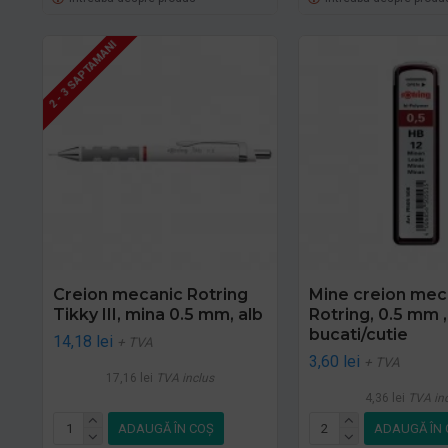
2 - 3 SAPTAMANI
Creion mecanic Rotring
Mine creion mec
Tikky III, mina 0.5 mm, alb
Rotring, 0.5 mm ,
bucati/cutie
14,18 lei
+ TVA
3,60 lei
+ TVA
17,16 lei
TVA inclus
4,36 lei
TVA in
ADAUGĂ ÎN COŞ
ADAUGĂ ÎN 