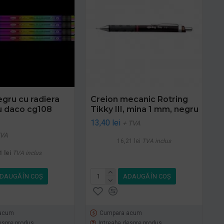
egru cu radiera
Creion mecanic Rotring
u daco cg108
Tikky III, mina 1 mm, negru
13,40 lei
+ TVA
TVA
16,21 lei
TVA inclus
1 lei
TVA inclus
DAUGĂ ÎN COŞ
ADAUGĂ ÎN COŞ
acum
Cumpara acum
espre produs
Intreaba despre produs