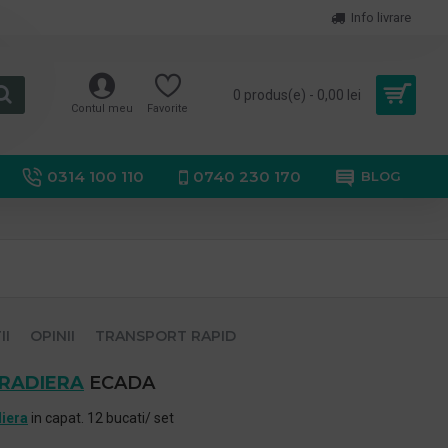
Info livrare
0 produs(e) - 0,00 lei
Contul meu
Favorite
0314 100 110
0740 230 170
BLOG
II
OPINII
TRANSPORT RAPID
RADIERA
ECADA
iera
in capat. 12 bucati/ set