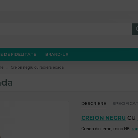
E DE FIDELITATE
BRAND-URI
ne
Creion negru cu radiera ecada
ada
DESCRIERE
SPECIFICAT
CREION NEGRU
CU
Creion din lemn, mina HB,
rad