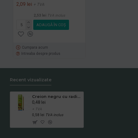
2,09 lei
+ TVA
2,53 lei
TVA inclus
ADAUGĂ ÎN COŞ
Cumpara acum
Intreaba despre produs
Recent vizualizate
Creion negru cu radiera ecada
0,48 lei
+ TVA
0,58 lei
TVA inclus