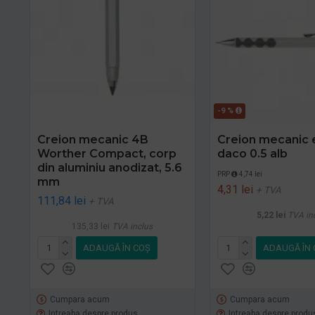
-9 %
Creion mecanic 4B
Creion mecanic 
Worther Compact, corp
daco 0.5 alb
din aluminiu anodizat, 5.6
PRP
4,74 lei
mm
4,31 lei
+ TVA
111,84 lei
+ TVA
5,22 lei
TVA in
135,33 lei
TVA inclus
ADAUGĂ ÎN COŞ
ADAUGĂ ÎN 
Cumpara acum
Cumpara acum
Intreaba despre produs
Intreaba despre produ