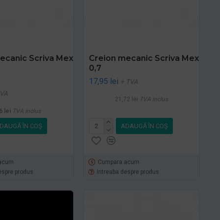
ecanic Scriva Mex
Creion mecanic Scriva Mex
0,7
17,95 lei
+ TVA
TVA
21,72 lei
TVA inclus
6 lei
TVA inclus
DAUGĂ ÎN COŞ
ADAUGĂ ÎN COŞ
acum
Cumpara acum
espre produs
Intreaba despre produs