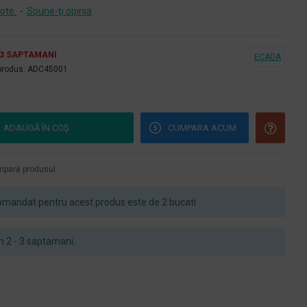
ote.
-
Spune-ţi opinia
- 3 SAPTAMANI
ECADA
produs:
ADC45001
ADAUGĂ ÎN COŞ
CUMPARA ACUM
pară produsul
mandat pentru acest produs este de 2 bucati
 in 2 - 3 saptamani.