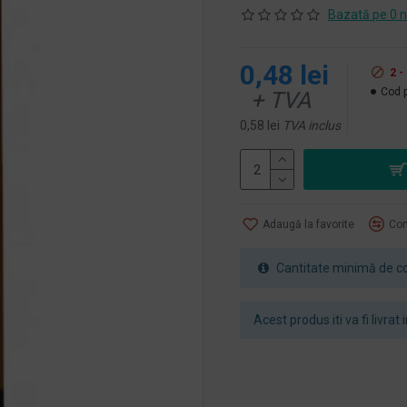
Bazată pe 0 n
0,48 lei
2 
Cod 
+ TVA
0,58 lei
TVA inclus
Adaugă la favorite
Com
Cantitate minimă de co
Acest produs iti va fi livrat