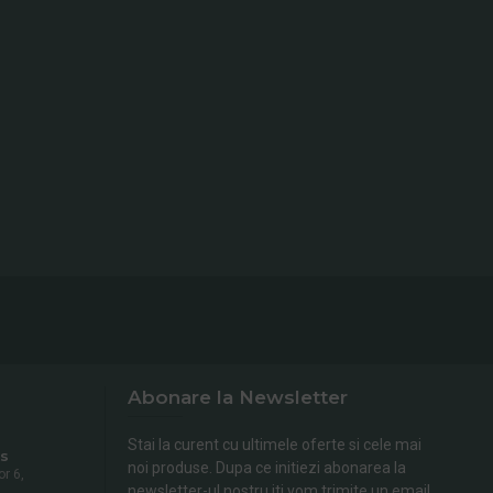
Abonare la Newsletter
Stai la curent cu ultimele oferte si cele mai
s
noi produse. Dupa ce initiezi abonarea la
or 6,
newsletter-ul nostru iti vom trimite un email