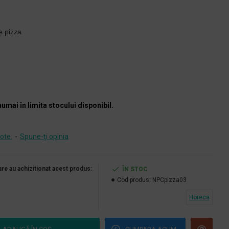
ie pizza
numai în limita stocului disponibil.
ote.
-
Spune-ţi opinia
care au achizitionat acest produs:
ÎN STOC
Cod produs:
NPCpizza03
Horeca