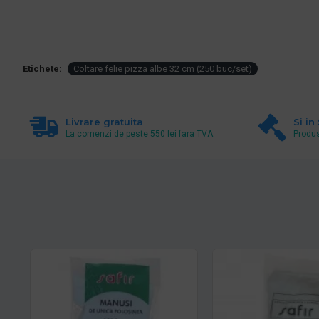
Etichete:
Coltare felie pizza albe 32 cm (250 buc/set)
Livrare gratuita
Si in
La comenzi de peste 550 lei fara TVA.
Produs