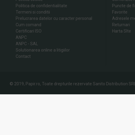
Politica de confidentialitate
Puncte de fi
Termeni si conditii
Favorite
Prelucrarea datelor cu caracter personal
Adresele m
Cum comand
Returnari
Certificari ISO
Harta SIte
ANPC
ANPC - SAL
Solutionarea online a litigiilor
Contact
© 2019, Papir.ro, Toate drepturile rezervate Sanito Distribution SR