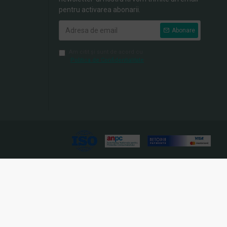
pentru activarea abonarii.
Abonare
Am citit şi sunt de acord cu
Politica de Confidentialitate