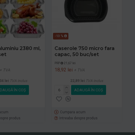
-13 %
aluminiu 2380 ml,
Caserole 750 micro fara
set
capac, 50 buc/set
i
PRP
21,67 lei
18,92 lei
+ TVA
+ TVA
34 lei
TVA inclus
22,89 lei
TVA inclus
DAUGĂ ÎN COŞ
ADAUGĂ ÎN COŞ
acum
Cumpara acum
espre produs
Intreaba despre produs