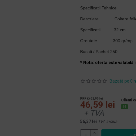
Specificatii Tehnice
Descriere
Coltare fel
Specificatii
32 cm
Greutate
300 gr/mp
Bucati / Pachet
250
* Nota: oferta este valabilă 
Bazată pe 0 n
PRP
62,90 lei
Clienti 
46,59 lei
16
+ TVA
56,37 lei
TVA inclus