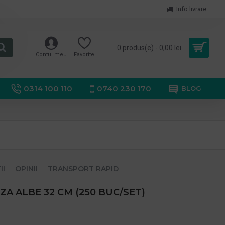
Info livrare
0 produs(e) - 0,00 lei
Contul meu
Favorite
0314 100 110
0740 230 170
BLOG
II
OPINII
TRANSPORT RAPID
ZA ALBE 32 CM (250 BUC/SET)