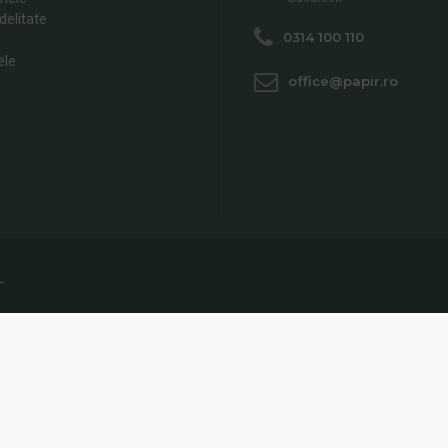
delitate
0314 100 110
ele
office@papir.ro
L