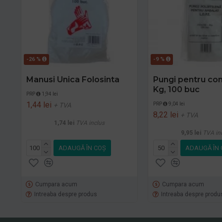
-26 %
-9 %
Manusi Unica Folosinta
Pungi pentru con
Kg, 100 buc
PRP
1,94 lei
1,44 lei
PRP
9,04 lei
+ TVA
8,22 lei
+ TVA
1,74 lei
TVA inclus
9,95 lei
TVA in
ADAUGĂ ÎN COŞ
ADAUGĂ ÎN 
Cumpara acum
Cumpara acum
Intreaba despre produs
Intreaba despre produ