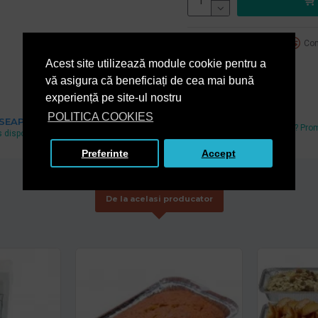
Adaugă la favorite
Com
Acest site utilizează module cookie pentru a
vă asigura că beneficiați de cea mai bună
experiență pe site-ul nostru
Cel mai mic pret
POLITICA COOKIES
 SEAP
Ai gasit un pret mai mic? Pro
 disponibil si pe www.e-licitatie.ro
echivalam.
Preferinte
Accept
De la acelasi producator