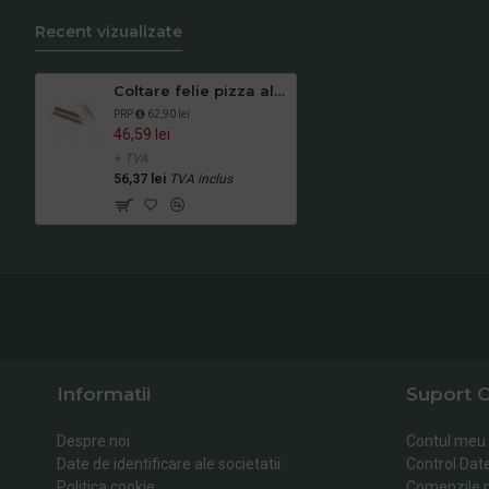
Recent vizualizate
Coltare felie pizza albe 32 cm (250 buc/set)
PRP
62,90 lei
46,59 lei
+ TVA
56,37 lei
TVA inclus
Informatii
Suport C
Despre noi
Contul meu
Date de identificare ale societatii
Control Dat
Politica cookie
Comenzile 