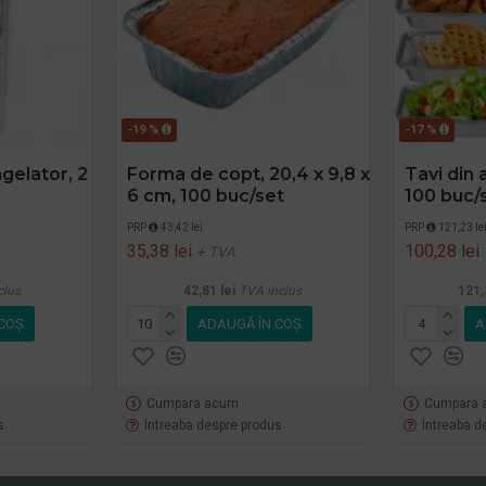
-19 %
-17 %
gelator, 2
Forma de copt, 20,4 x 9,8 x
Tavi din 
6 cm, 100 buc/set
100 buc/
PRP
43,42 lei
PRP
121,23 le
35,38 lei
100,28 lei
+ TVA
clus
42,81 lei
TVA inclus
121,
COŞ
ADAUGĂ ÎN COŞ
A
Cumpara acum
Cumpara 
s
Intreaba despre produs
Intreaba d