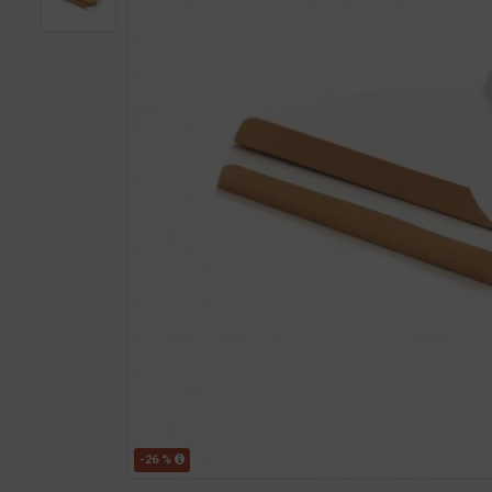
-26 %