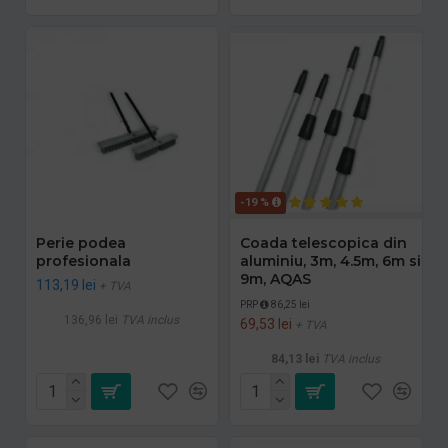
-19 %
Perie podea
Coada telescopica din
profesionala
aluminiu, 3m, 4.5m, 6m si
9m, AQAS
113,19 lei
+ TVA
PRP
86,25 lei
136,96 lei
TVA inclus
69,53 lei
+ TVA
84,13 lei
TVA inclus