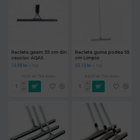
Racleta geam 35 cm din
Racleta guma podea 55
cauciuc AQAS
cm Limpio
13,98 lei
53,13 lei
+ TVA
+ TVA
16,92 lei
TVA inclus
64,29 lei
TVA inclus