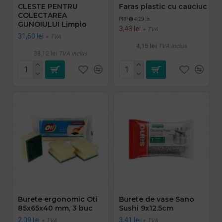
CLESTE PENTRU
Faras plastic cu cauciuc
COLECTAREA
PRP
4,29 lei
GUNOIULUI Limpio
3,43 lei
+ TVA
31,50 lei
+ TVA
4,15 lei
TVA inclus
38,12 lei
TVA inclus
Burete ergonomic Oti
Burete de vase Sano
85x65x40 mm, 3 buc
Sushi 9x12.5cm
2,09 lei
3,41 lei
+ TVA
+ TVA