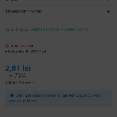
TRANSPORT RAPID
Bazată pe 0 note.
-
Spune-ţi opinia
STOC EPUIZAT
Cod produs:
RT_IG2104set
2,81 lei
+ TVA
3,40 lei
TVA inclus
Cantitate minimă de comandat pentru acest produs
este de 10 bucati