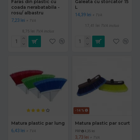
Faras din plastic cu
Galeata cu storcator 15
coada nerabatabila -
L
rosu/ albastru
14,39 lei
+ TVA
7,23 lei
+ TVA
17,41 lei
TVA inclus
8,75 lei
TVA inclus
-14 %
Matura plastic par lung
Matura plastic par scurt
6,43 lei
+ TVA
PRP
4,35 lei
3,73 lei
+ TVA