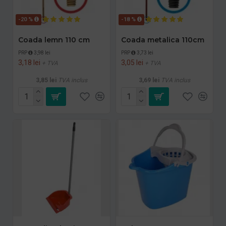
-20 %
-18 %
Coada lemn 110 cm
Coada metalica 110cm
PRP
3,98 lei
PRP
3,73 lei
3,18 lei
3,05 lei
+ TVA
+ TVA
3,85 lei
TVA inclus
3,69 lei
TVA inclus