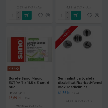
2,53 lei
TVA inclus
4,13 lei
TVA inclus
7 - 14 ZILE
-18 %
Burete Sano Magic
Semnalistica toaleta:
EXTRA 7 x 11.5 x 3 cm, 6
dizabilitati/barbati/femei/m
buc
inox, Mediclinics
61,56 lei
+ TVA
PRP
20,41 lei
16,69 lei
+ TVA
74,49 lei
TVA inclus
20,19 lei
TVA inclus