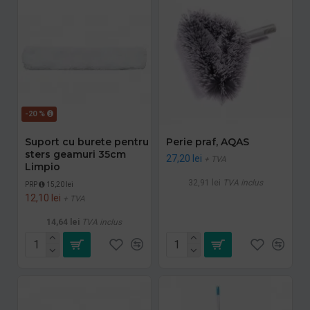
-20 %
Suport cu burete pentru
Perie praf, AQAS
sters geamuri 35cm
27,20 lei
+ TVA
Limpio
32,91 lei
TVA inclus
PRP
15,20 lei
12,10 lei
+ TVA
14,64 lei
TVA inclus