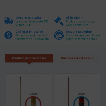
Livrare gratuita
Si in SEAP
La comenzi de peste 550
Produs disponibil si pe
lei fara TVA.
www.e-licitatie.ro
Cel mai mic pret
Suport premium
Ai gasit un pret mai mic?
Consulta un expert Sanito
Promitem sa il echivalam.
pentru mai multe detalii
Produse Asemanatoare
Din aceeasi categorie