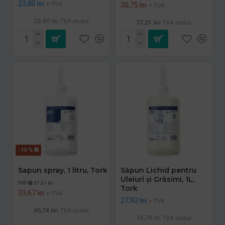
23,80 lei
+ TVA
30,75 lei
+ TVA
28,80 lei
TVA inclus
37,21 lei
TVA inclus
-10 %
Sapun spray, 1 litru, Tork
Săpun Lichid pentru
Uleiuri și Grăsimi, 1L,
PRP
37,61 lei
Tork
33,67 lei
+ TVA
27,92 lei
+ TVA
40,74 lei
TVA inclus
33,78 lei
TVA inclus