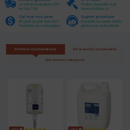
La comenzi de peste 550
Produs disponibil si pe
lei fara TVA.
www.e-licitatie.ro
Cel mai mic pret
Suport premium
Ai gasit un pret mai mic?
Consulta un expert Sanito
Promitem sa il echivalam.
pentru mai multe detalii
Produse Asemanatoare
De la acelasi producator
Din aceeasi categorie
-17 %
-14 %