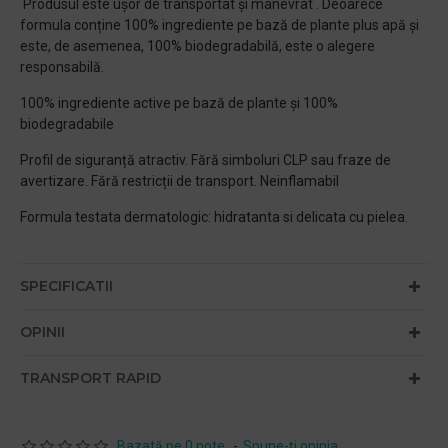
Produsul este ușor de transportat și manevrat . Deoarece
formula conține 100% ingrediente pe bază de plante plus apă și
este, de asemenea, 100% biodegradabilă, este o alegere
responsabilă.
100% ingrediente active pe bază de plante și 100%
biodegradabile
Profil de siguranță atractiv. Fără simboluri CLP sau fraze de
avertizare. Fără restricții de transport. Neinflamabil
Formula testata dermatologic: hidratanta si delicata cu pielea.
SPECIFICATII
OPINII
TRANSPORT RAPID
Bazată pe 0 note.
-
Spune-ţi opinia