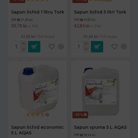
Sapun lichid 1 litru Tork
Sapun lichid 5 litri Tork
PRP
37,06 lei
PRP
49,80 lei
30,74 lei
42,84 lei
+ TVA
+ TVA
37,20 lei
TVA inclus
51,84 lei
TVA inclus
-20 %
Sapun lichid economic
Sapun spuma 5 L AQAS
5 L AQAS
PRP
38,44 lei