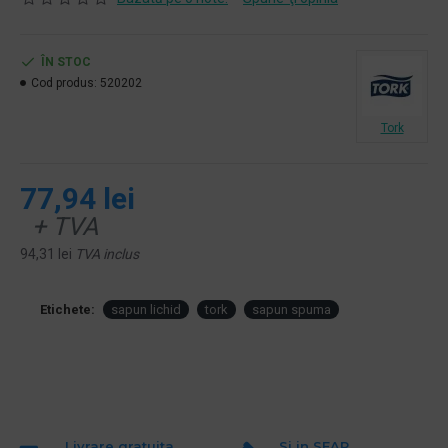
ÎN STOC
Cod produs:
520202
Tork
77,94 lei
+ TVA
94,31 lei
TVA inclus
Etichete:
sapun lichid
tork
sapun spuma
Livrare gratuita
Si in SEAP