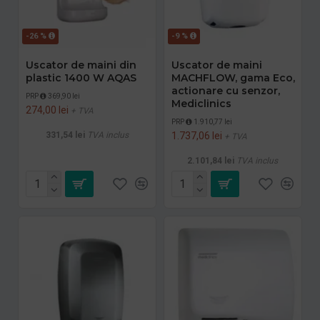
-26 %
-9 %
Uscator de maini din
Uscator de maini
plastic 1400 W AQAS
MACHFLOW, gama Eco,
actionare cu senzor,
PRP
369,90 lei
Mediclinics
274,00 lei
+ TVA
PRP
1.910,77 lei
331,54 lei
TVA inclus
1.737,06 lei
+ TVA
2.101,84 lei
TVA inclus