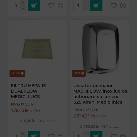
-10 %
-9 %
FILTRU HEPA 13 -
Uscator de maini
DUALFLOW,
MACHFLOW, inox lucios,
MEDICLINICS
actionare cu senzor -
325 Km/h, Mediclinics
PRP
197,00 lei
178,00 lei
PRP
2.457,74 lei
+ TVA
2.234,31 lei
+ TVA
215,38 lei
TVA inclus
2.703,52 lei
TVA inclus