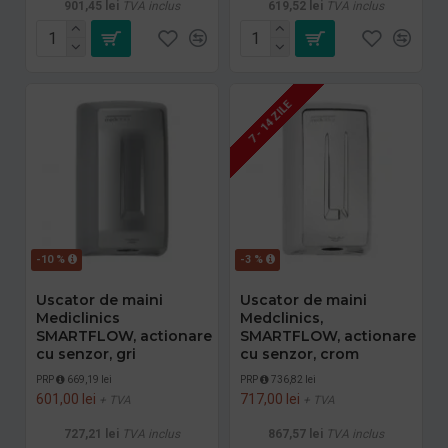
901,45 lei
TVA inclus
619,52 lei
TVA inclus
7 - 14 ZILE
-10 %
-3 %
Uscator de maini
Uscator de maini
Mediclinics
Medclinics,
SMARTFLOW, actionare
SMARTFLOW, actionare
cu senzor, gri
cu senzor, crom
PRP
669,19 lei
PRP
736,82 lei
601,00 lei
717,00 lei
+ TVA
+ TVA
727,21 lei
TVA inclus
867,57 lei
TVA inclus