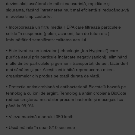
dezinstalați uscătorul de mâini cu ușurință, rapiditate și
siguranță, făcând întreținerea mult mai eficientă și reducându-vă
în același timp costurile.
• Încorporează un filtru media HEPA care filtrează particulele
solide în suspensie (polen, acarieni, fum de tutun etc.)
îmbunătățind semnificativ calitatea aerului.
• Este livrat cu un ionizator (tehnologie „Ion Hygienic”) care
purifică aerul prin particule încărcate negativ (anioni), eliminând
multe dintre particulele și germenii transportați de aer, făcându-l
mai sănătos și pur. Acești ioni inhibă reproducerea micro-
organismelor din produs pe toată durata de viață.
• Protecție antimicrobiană și antibacteriană Biocote® bazată pe
tehnologia cu ioni de argint. Tehnologia antimicrobiană BioCote
reduce creșterea microbilor precum bacteriile și mucegaiul cu
până la 99,9%.
• Viteza maximă a aerului 350 km/h.
• Uscă mâinile în doar 8/10 secunde.