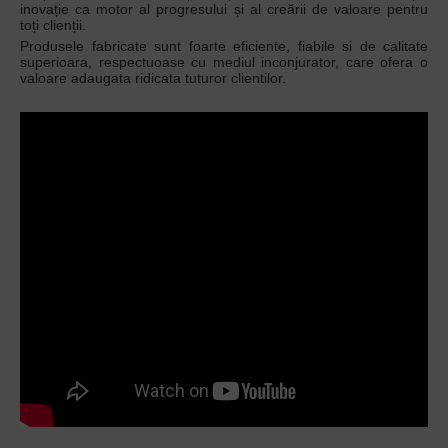
inovație ca motor al progresului și al creării de valoare pentru
toți clienții.
Produsele fabricate sunt foarte eficiente, fiabile si de calitate
superioara, respectuoase cu mediul inconjurator, care ofera o
valoare adaugata ridicata tuturor clientilor.