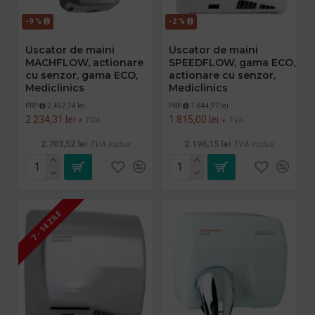
-9 %
-2 %
Uscator de maini
Uscator de maini
MACHFLOW, actionare
SPEEDFLOW, gama ECO,
cu senzor, gama ECO,
actionare cu senzor,
Mediclinics
Mediclinics
PRP
2.457,74 lei
PRP
1.844,97 lei
2.234,31 lei
1.815,00 lei
+ TVA
+ TVA
2.703,52 lei
TVA inclus
2.196,15 lei
TVA inclus
7 - 14 ZILE