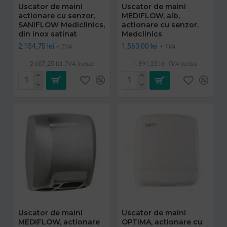
Uscator de maini
Uscator de maini
actionare cu senzor,
MEDIFLOW, alb,
SANIFLOW Mediclinics,
actionare cu senzor,
din inox satinat
Medclinics
2.154,75 lei
1.563,00 lei
+ TVA
+ TVA
2.607,25 lei
TVA inclus
1.891,23 lei
TVA inclus
Uscator de maini
Uscator de maini
MEDIFLOW, actionare
OPTIMA, actionare cu