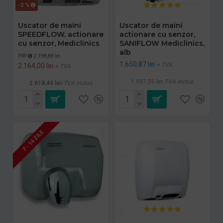
-2 %
Uscator de maini
Uscator de maini
SPEEDFLOW, actionare
actionare cu senzor,
cu senzor, Mediclinics
SANIFLOW Mediclinics,
alb
PRP
2.198,88 lei
1.650,87 lei
+ TVA
2.164,00 lei
+ TVA
1.997,55 lei
TVA inclus
2.618,44 lei
TVA inclus
7 - 14 ZILE