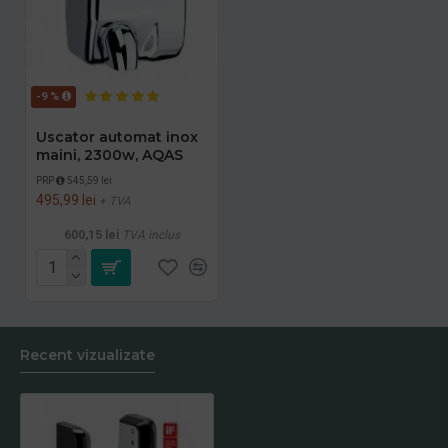
-9 %
Uscator automat inox
maini, 2300w, AQAS
PRP
545,59 lei
495,99 lei
+ TVA
600,15 lei
TVA inclus
Recent vizualizate