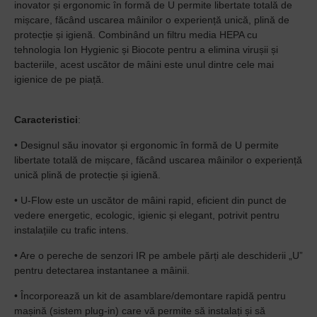
inovator și ergonomic în formă de U permite libertate totală de
mișcare, făcând uscarea mâinilor o experiență unică, plină de
protecție și igienă.
Combinând un filtru media HEPA cu
tehnologia Ion Hygienic și Biocote pentru a elimina virușii și
bacteriile, acest uscător de mâini este unul dintre cele mai
igienice de pe piață.
Caracteristici
:
• Designul său inovator și ergonomic în formă de U permite
libertate totală de mișcare, făcând uscarea mâinilor o experiență
unică plină de protecție și igienă.
• U-Flow este un uscător de mâini rapid, eficient din punct de
vedere energetic, ecologic, igienic și elegant, potrivit pentru
instalațiile cu trafic intens.
• Are o pereche de senzori IR pe ambele părți ale deschiderii „U”
pentru detectarea instantanee a mâinii.
• Încorporează un kit de asamblare/demontare rapidă pentru
mașină (sistem plug-in) care vă permite să instalați și să