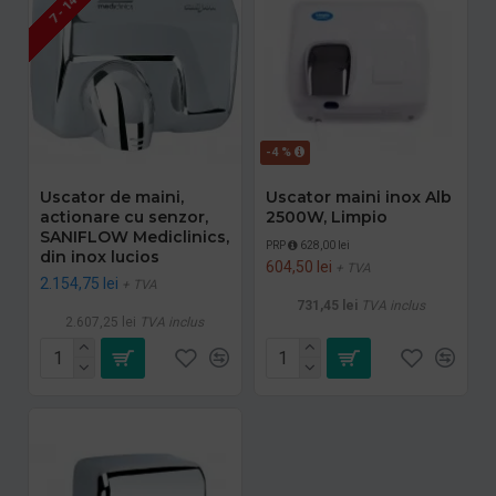
7 - 14 ZILE
-4 %
Uscator de maini,
Uscator maini inox Alb
actionare cu senzor,
2500W, Limpio
SANIFLOW Mediclinics,
PRP
628,00 lei
din inox lucios
604,50 lei
+ TVA
2.154,75 lei
+ TVA
731,45 lei
TVA inclus
2.607,25 lei
TVA inclus