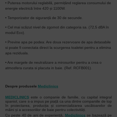
• Puterea motorului reglabilă, permițând reglarea consumului de
energie electrică între 420 și 1100W.
• Temporizator de siguranță de 30 de secunde.
• Cel mai scăzut nivel de zgomot din categoria sa. (72,5 dBA în
modul Eco).
• Previne apa pe podea: Are doua rezervoare de apa detasabile
si poate fi conectata direct la scurgerea toaletei pentru a elimina
apa reziduala.
• Are margele de neutralizare a mirosurilor pentru a crea o
atmosfera curata si placuta in baie. (Ref. RCFB001).
Despre produsele
Mediclinics
MEDICLINICS
este o companie de familie, cu capital integral
spaniol, care s-a impus pe piață ca una dintre companiile de top
în proiectarea, producția și comercializarea uscătoarelor de
mâini și a accesoriilor de baie pentru colectivități.
Cu peste 40 de ani de experiență,
Mediclinics
se bazează pe