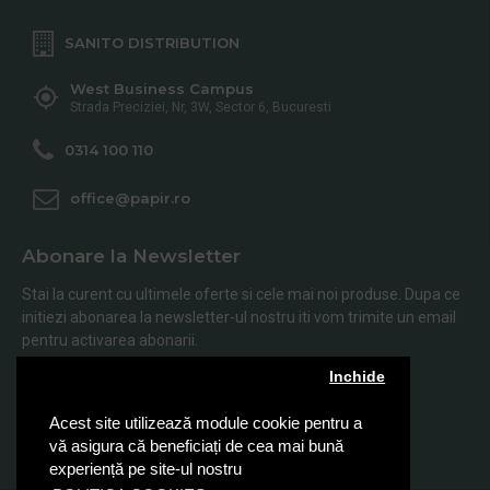
SANITO DISTRIBUTION
West Business Campus
Strada Preciziei, Nr, 3W, Sector 6, Bucuresti
0314 100 110
office@papir.ro
Abonare la Newsletter
Stai la curent cu ultimele oferte si cele mai noi produse. Dupa ce
initiezi abonarea la newsletter-ul nostru iti vom trimite un email
pentru activarea abonarii.
Inchide
Abonare
Acest site utilizează module cookie pentru a
Am citit şi sunt de acord cu
Politica de Confidentialitate
vă asigura că beneficiați de cea mai bună
experiență pe site-ul nostru