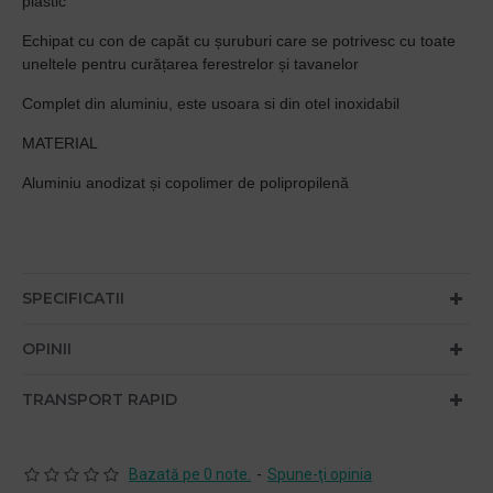
plastic
Echipat cu con de capăt cu șuruburi care se potrivesc cu toate
uneltele pentru curățarea ferestrelor și tavanelor
Complet din aluminiu, este usoara si din otel inoxidabil
MATERIAL
Aluminiu anodizat și copolimer de polipropilenă
SPECIFICATII
OPINII
TRANSPORT RAPID
Bazată pe 0 note.
-
Spune-ţi opinia