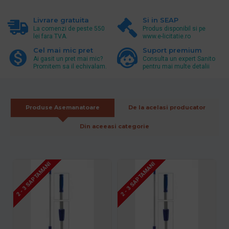
Livrare gratuita
Si in SEAP
La comenzi de peste 550
Produs disponibil si pe
lei fara TVA.
www.e-licitatie.ro
Cel mai mic pret
Suport premium
Ai gasit un pret mai mic?
Consulta un expert Sanito
Promitem sa il echivalam.
pentru mai multe detalii
Produse Asemanatoare
De la acelasi producator
Din aceeasi categorie
2 - 3 SAPTAMANI
2 - 3 SAPTAMANI