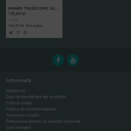
MANER TELESCOPIC ALUMINIU 2 PCS x 1.50 M ( 3 M ), BLUE GRIP
135,84 lei
+ TVA
164,37 lei
TVA inclus
Informatii
Despre noi
Date de identificare ale societatii
Politica cookie
Politica de confidentialitate
Termeni si conditii
Prelucrarea datelor cu caracter personal
Cum comand