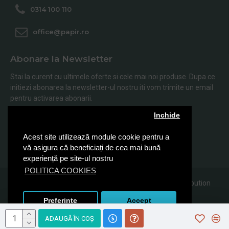
0314 100 110
office@papir.ro
Abonare la Newsletter
Stai la curent cu ultimele oferte si cele mai noi produse. Dupa ce
initiezi abonarea la newsletter-ul nostru iti vom trimite un email
pentru activarea abonarii.
Inchide
Abonare
Acest site utilizează module cookie pentru a
Am citit şi sunt de acord cu
Politica de Confidentialitate
vă asigura că beneficiați de cea mai bună
experiență pe site-ul nostru
POLITICA COOKIES
© 2019, Papir.ro, Toate drepturile rezervate Sanito Distribution
SRL
Preferinte
Accept
ADAUGĂ ÎN COŞ