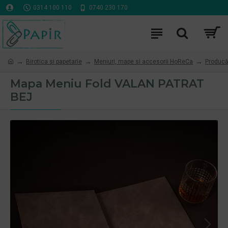
0314 100 110
0740 230 170
Birotica si papetarie
Meniuri, mape si accesorii HoReCa
Producă
Mapa Meniu Fold VALAN PATRAT
BEJ