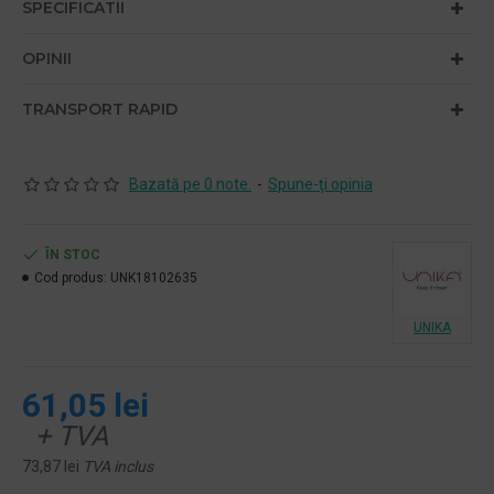
SPECIFICATII
OPINII
TRANSPORT RAPID
Bazată pe 0 note.
-
Spune-ţi opinia
ÎN STOC
Cod produs:
UNK18102635
UNIKA
61,05 lei
+ TVA
73,87 lei
TVA inclus