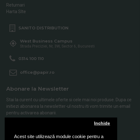
Returnari
Harta SIte
SANITO DISTRIBUTION
West Business Campus
Strada Preciziei, Nr, 3W, Sector 6, Bucuresti
0314 100 110
office@papir.ro
Abonare la Newsletter
Stai la curent cu ultimele oferte si cele mai noi produse. Dupa ce
initiezi abonarea la newsletter-ul nostru iti vom trimite un email
pentru activarea abonarii.
Inchide
Abonare
Acest site utilizează module cookie pentru a
Am citit şi sunt de acord cu
Politica de Confidentialitate