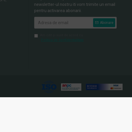
newsletter-ul nostru iti vom trimite un email
pentru activarea abonarii.
Abonare
Am citit şi sunt de acord cu
Politica de Confidentialitate