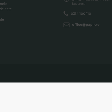
mele
Bucuresti
delitate
0314 100 110
ele
office@papir.ro
L