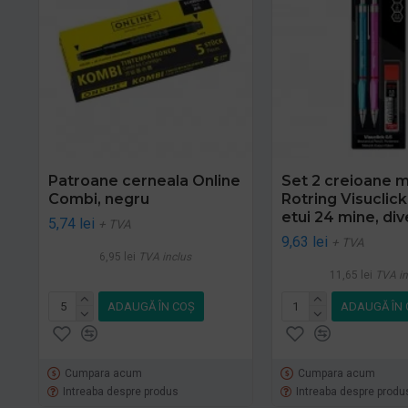
Patroane cerneala Online
Set 2 creioane 
Combi, negru
Rotring Visuclic
etui 24 mine, div
5,74 lei
+ TVA
9,63 lei
+ TVA
6,95 lei
TVA inclus
11,65 lei
TVA in
ADAUGĂ ÎN COŞ
ADAUGĂ ÎN 
Cumpara acum
Cumpara acum
Intreaba despre produs
Intreaba despre produ