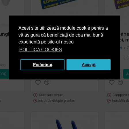
Acest site utilizează module cookie pentru a
ungita,
Patroane cerneala Online
Patroane
vă asigura că beneficiați de cea mai bună
Combi, blue
Combi, 
experiență pe site-ul nostru
5,74 lei
6,68 lei
+ TVA
+ 
POLITICA COOKIES
6,95 lei
TVA inclus
8,0
Preferinte
Accept
clus
COŞ
ADAUGĂ ÎN COŞ
A
Cumpara acum
Cumpara 
s
Intreaba despre produs
Intreaba d