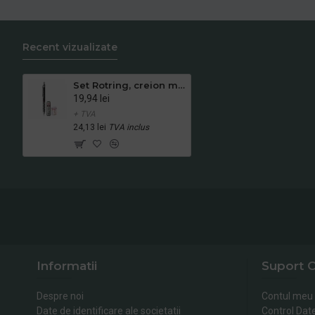
Recent vizualizate
Set Rotring, creion mecanic Tikky III Original - 0.5 mm
19,94 lei
+ TVA
24,13 lei
TVA inclus
Informatii
Suport C
Despre noi
Contul meu
Date de identificare ale societatii
Control Dat