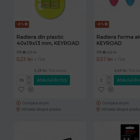
-8 %
-8 %
Radiera din plastic
Radiera forma al
40x19x13 mm, KEYROAD
KEYROAD
PRP
0,25 lei
PRP
0,62 lei
0,23 lei
0,57 lei
+ TVA
+ TVA
0,28 lei
TVA inclus
0,69 lei
TVA in
ADAUGĂ ÎN COŞ
ADAUGĂ ÎN 
Cumpara acum
Cumpara acum
Intreaba despre produs
Intreaba despre produ