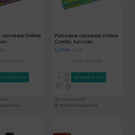
 cerneala Online
Patroane cerneala Online
mov
Combi, turcoaz
5,74 lei
TVA
+ TVA
8 lei
TVA inclus
6,95 lei
TVA inclus
DAUGĂ ÎN COŞ
ADAUGĂ ÎN COŞ
acum
Cumpara acum
espre produs
Intreaba despre produs