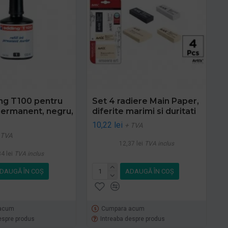
ng T100 pentru
Set 4 radiere Main Paper,
ermanent, negru,
diferite marimi si duritati
10,22 lei
+ TVA
 TVA
12,37 lei
TVA inclus
4 lei
TVA inclus
DAUGĂ ÎN COŞ
ADAUGĂ ÎN COŞ
acum
Cumpara acum
espre produs
Intreaba despre produs