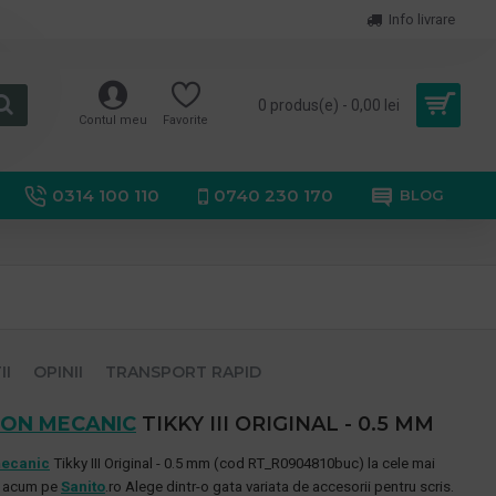
Info livrare
0 produs(e) - 0,00 lei
Contul meu
Favorite
0314 100 110
0740 230 170
BLOG
II
OPINII
TRANSPORT RAPID
ION MECANIC
TIKKY III ORIGINAL - 0.5 MM
mecanic
Tikky III Original - 0.5 mm
(cod
RT_R0904810buc
) la cele mai
le acum pe
Sanito
.ro Alege dintr-o gata variata de accesorii pentru scris.