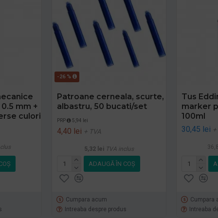
-26 %
mecanice
Patroane cerneala, scurte,
Tus Eddi
k 0.5 mm +
albastru, 50 bucati/set
marker p
erse culori
100ml
PRP
5,94 lei
30,45 lei
+
4,40 lei
+ TVA
clus
36,8
5,32 lei
TVA inclus
COŞ
ADAUGĂ ÎN COŞ
A
Cumpara acum
Cumpara 
s
Intreaba despre produs
Intreaba d