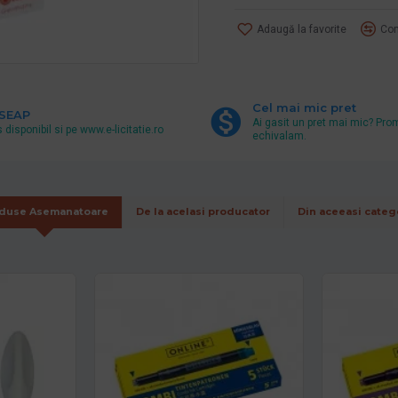
Adaugă la favorite
Com
Cel mai mic pret
 SEAP
Ai gasit un pret mai mic? Pro
 disponibil si pe www.e-licitatie.ro
echivalam.
duse Asemanatoare
De la acelasi producator
Din aceeasi categ