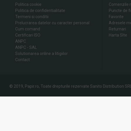
Politica cookie
Comenzile 
Politica de confidentialitate
Puncte de fi
Termeni si conditii
Favorite
Prelucrarea datelor cu caracter personal
Adresele m
Cum comand
Returnari
Certificari ISO
Harta SIte
ANPC
ANPC - SAL
Solutionarea online a litigiilor
Contact
© 2019, Papir.ro, Toate drepturile rezervate Sanito Distribution SR