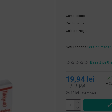
Caracteristici:
Pentru: scris
Culoare: Negru
Setul contine :
creion mecan
Bazată pe 0 n
19,94 lei
Co
+ TVA
24,13 lei
TVA inclus