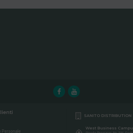
lienti
SANITO DISTRIBUTION
West Business Campu
e Personale
Strada Preciziei, Nr, 3W, Sect