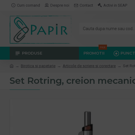
Cum comand
Despre noi
Contact
Activi in SEAP
Hot
PRODUSE
PROMOTII
PUNCT
Birotica si papetarie
Articole de scriere si corectare
Set Rot
Set Rotring, creion mecanic