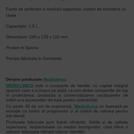
Fanta de verificare a nivelului sapunului, sistem de inchidere cu
cheie.
Capacitate: 1.5 L.
Dimensiuni: 240 x 133 x 110 mm.
Produs in Spania
Pompa fabricata in Germania.
Despre produsele
Mediclinics
MEDICLINICS
este o companie de familie, cu capital integral
spaniol, care s-a impus pe piață ca una dintre companiile de top
în proiectarea, producția și comercializarea uscătoarelor de
mâini și a accesoriilor de baie pentru colectivități.
Cu peste 40 de ani de experiență,
Mediclinics
se bazează pe
inovație ca motor al progresului și al creării de valoare pentru
toți clienții.
Produsele fabricate sunt foarte eficiente, fiabile si de calitate
superioara, respectuoase cu mediul inconjurator, care ofera o
valoare adaugata ridicata tuturor clientilor.