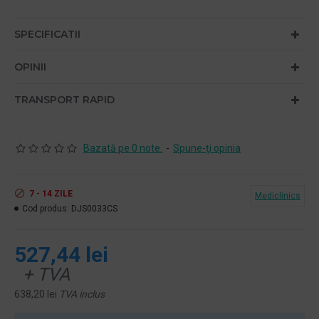
SPECIFICATII
OPINII
TRANSPORT RAPID
Bazată pe 0 note.
-
Spune-ţi opinia
7 - 14 ZILE
Mediclinics
Cod produs:
DJS0033CS
527,44 lei
+ TVA
638,20 lei
TVA inclus