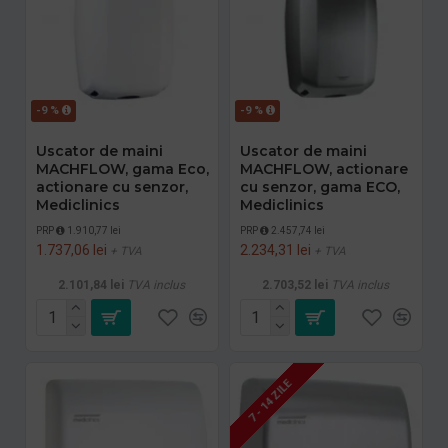
-9 %
-9 %
Uscator de maini
Uscator de maini
MACHFLOW, gama Eco,
MACHFLOW, actionare
actionare cu senzor,
cu senzor, gama ECO,
Mediclinics
Mediclinics
PRP
1.910,77 lei
PRP
2.457,74 lei
1.737,06 lei
2.234,31 lei
+ TVA
+ TVA
2.101,84 lei
TVA inclus
2.703,52 lei
TVA inclus
7 - 14 ZILE