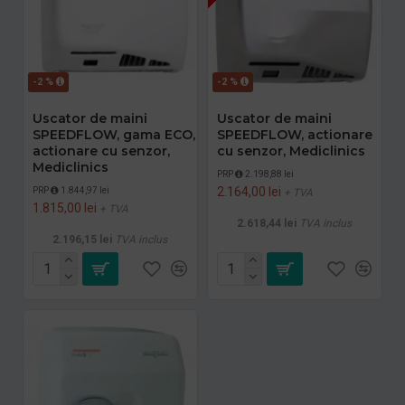
-2 %
-2 %
Uscator de maini
Uscator de maini
SPEEDFLOW, gama ECO,
SPEEDFLOW, actionare
actionare cu senzor,
cu senzor, Mediclinics
Mediclinics
PRP
2.198,88 lei
2.164,00 lei
PRP
1.844,97 lei
+ TVA
1.815,00 lei
+ TVA
2.618,44 lei
TVA inclus
2.196,15 lei
TVA inclus