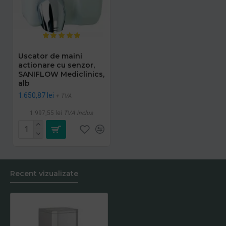
Uscator de maini
actionare cu senzor,
SANIFLOW Mediclinics,
alb
1.650,87 lei
+ TVA
1.997,55 lei
TVA inclus
Recent vizualizate