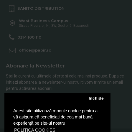
SANITO DISTRIBUTION
West Business Campus
Strada Preciziei, Nr, 3W, Sector 6, Bucuresti
0314 100 110
office@papir.ro
Abonare la Newsletter
Stai la curent cu ultimele oferte si cele mai noi produse. Dupa ce
initiezi abonarea la newsletter-ul nostru iti vom trimite un email
pentru activarea abonarii.
Inchide
Abonare
Acest site utilizează module cookie pentru a
Am citit şi sunt de acord cu
Politica de Confidentialitate
vă asigura că beneficiați de cea mai bună
experiență pe site-ul nostru
POLITICA COOKIES