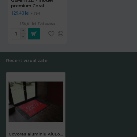
GEMINI 2D - model
premium Coral
129,43 lei
+ TVA
156,61 lei
TVA inclus
Recent vizualizate
Covoras aluminiu AluLogoMat Compact, profil 10 mm, exterior/interior personalizat