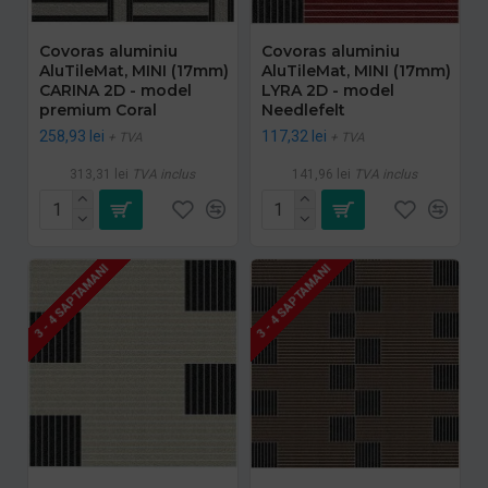
Covoras aluminiu
Covoras aluminiu
AluTileMat, MINI (17mm)
AluTileMat, MINI (17mm)
CARINA 2D - model
LYRA 2D - model
premium Coral
Needlefelt
258,93 lei
117,32 lei
+ TVA
+ TVA
313,31 lei
TVA inclus
141,96 lei
TVA inclus
3 - 4 SAPTAMANI
3 - 4 SAPTAMANI