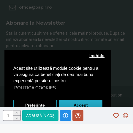
office@papir.ro
Abonare la Newsletter
Stai la curent cu ultimele oferte si cele mai noi produse. Dupa ce
initiezi abonarea la newsletter-ul nostru iti vom trimite un email
pentru activarea abonarii.
Inchide
Abonare
Acest site utilizează module cookie pentru a
Am citit şi sunt de acord cu
Politica de Confidentialitate
vă asigura că beneficiați de cea mai bună
experiență pe site-ul nostru
POLITICA COOKIES
© 2019, Papir.ro, Toate drepturile rezervate Sanito Distribution
SRL
Preferinte
Accept
ADAUGĂ ÎN COŞ