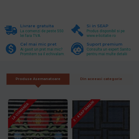
Livrare gratuita
Si in SEAP
La comenzi de peste 550
Produs disponibil si pe
lei fara TVA.
www.e-licitatie.ro
Cel mai mic pret
Suport premium
Ai gasit un pret mai mic?
Consulta un expert Sanito
Promitem sa il echivalam.
pentru mai multe detalii
Produse Asemanatoare
Din aceeasi categorie
3 - 4 SAPTAMANI
LA COMANDA