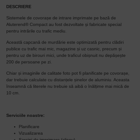
DESCRIERE
Sistemele de covorașe de intrare imprimate pe bază de
Aluterend® Compact au fost dezvoltate și fabricate special
pentru intrările cu trafic mediu.
Această capcană de murdărie este optimizată pentru clădiri
publice cu trafic mai mic, magazine și uz casnic, precum și
pentru uz de birouri mici, unde traficul obișnuit nu depășește
200 de persoane pe zi.
Chiar și imaginile de calitate foto pot fi planificate pe covorașe,
dar trebuie calculate cu distanțele șinelor de aluminiu. Aceasta
înseamnă că literele nu trebuie să aibă o înălțime mai mică de
10 cm.
Serviciile noastre:
Planificare
Vizualizarea
Sarcini de imprimare (clișeu)