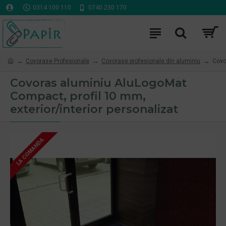
0314 100 110
0740 230 170
Covorase Profesionale
Covorase profesionale din aluminiu
Covo
Covoras aluminiu AluLogoMat
Compact, profil 10 mm,
exterior/interior personalizat
LA COMANDA