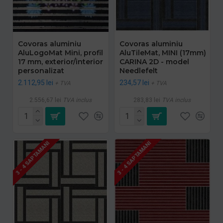
Covoras aluminiu
Covoras aluminiu
AluLogoMat Mini, profil
AluTileMat, MINI (17mm)
17 mm, exterior/interior
CARINA 2D - model
personalizat
Needlefelt
2.112,95 lei
234,57 lei
+ TVA
+ TVA
2.556,67 lei
TVA inclus
283,83 lei
TVA inclus
3 - 4 SAPTAMANI
3 - 4 SAPTAMANI