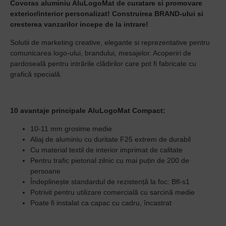
Covoras aluminiu AluLogoMat de curatare si promovare
exterior/interior personalizat!
Construirea BRAND-ului si
cresterea vanzarilor incepe de la intrare!
Solutii de marketing creative, elegante si reprezentative pentru
comunicarea logo-ului, brandului, mesajelor. Acoperiri de
pardoseală pentru intrările clădirilor care pot fi fabricate cu
grafică specială.
10 avantaje principale
AluLogoMat Compact:
10-11 mm grosime medie
Aliaj de aluminiu cu duritate F25 extrem de durabil
Cu material textil de interior imprimat de calitate
Pentru trafic pietonal zilnic cu mai puțin de 200 de
persoane
Îndeplinește standardul de rezistență la foc: Bfl-s1
Potrivit pentru utilizare comercială cu sarcină medie
Poate fi instalat ca capac cu cadru, încastrat