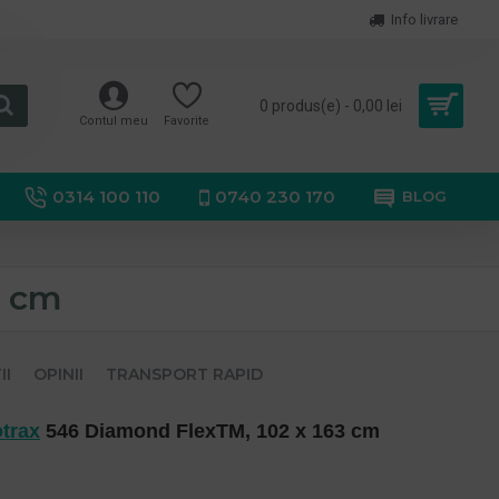
Info livrare
0 produs(e) - 0,00 lei
Contul meu
Favorite
0314 100 110
0740 230 170
BLOG
3 cm
II
OPINII
TRANSPORT RAPID
trax
546 Diamond FlexTM, 102 x 163 cm