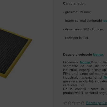
Caracteristici:
- grosime: 19 mm;
- foarte cel mai confortabil
co
- dimensiuni: 102 x163 cm;
- rezistent la ulei.
Despre produsele
Notrax
Produsele
Notrax
® sunt vâ
segmente de nișă din domen
industriali, experți în instalați
Fiind unul dintre cei mai mar
industriale, angajamentul
N
gaseasca modalități inovatoar
certificate ISO.
De la condiții uscate la 
productivității, confortul angaja
Bazată pe 0 n