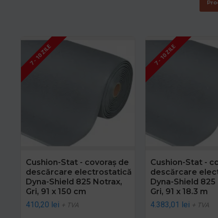
Pro
7 - 10 ZILE
7 - 10 ZILE
Cushion-Stat - covoraș de
Cushion-Stat - c
descărcare electrostatică
descărcare elec
Dyna-Shield 825 Notrax,
Dyna-Shield 825 
Gri, 91 x 150 cm
Gri, 91 x 18.3 m
410,20 lei
4.383,01 lei
+ TVA
+ TVA