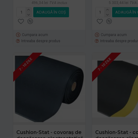
496,34 lei
TVA inclus
5.303,44 lei
TVA 
ADAUGĂ ÎN COŞ
ADAUGĂ ÎN 
Cumpara acum
Cumpara acum
Intreaba despre produs
Intreaba despre produ
7 - 10 ZILE
7 - 10 ZILE
Cushion-Stat - covoraș de
Cushion-Stat - c