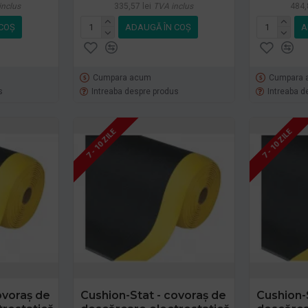
inclus
335,57 lei
TVA inclus
484,
COŞ
ADAUGĂ ÎN COŞ
A
Cumpara acum
Cumpara 
s
Intreaba despre produs
Intreaba d
7 - 10 ZILE
7 - 10 ZILE
ovoraș de
Cushion-Stat - covoraș de
Cushion-