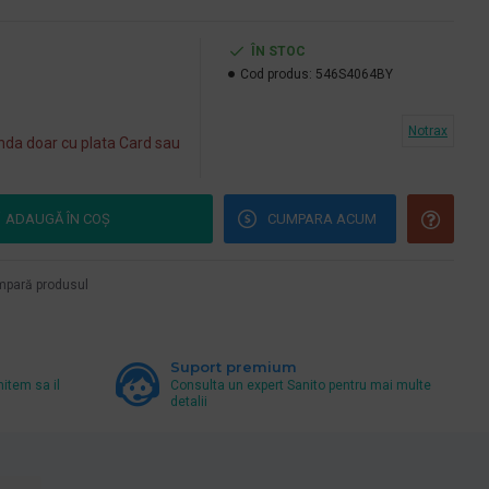
ÎN STOC
Cod produs:
546S4064BY
Notrax
da doar cu plata Card sau
ADAUGĂ ÎN COŞ
CUMPARA ACUM
pară produsul
Suport premium
mitem sa il
Consulta un expert Sanito pentru mai multe
detalii