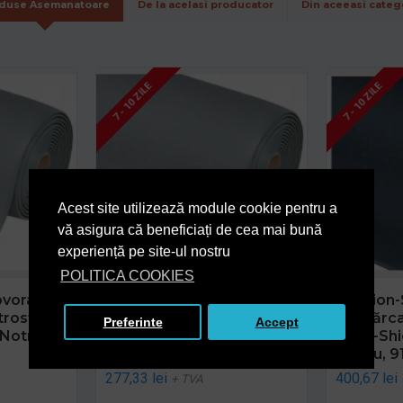
duse Asemanatoare
De la acelasi producator
Din aceeasi categ
7 - 10 ZILE
7 - 10 ZILE
Acest site utilizează module cookie pentru a
vă asigura că beneficiați de cea mai bună
experiență pe site-ul nostru
POLITICA COOKIES
ovoraș de
Cushion-Stat - covoraș de
Cushion-
trostatică
descărcare electrostatică
descărca
Preferinte
Accept
Notrax,
Dyna-Shield 825 Notrax,
Dyna-Shi
Gri, 91 x metru liniar
Negru, 9
277,33 lei
400,67 lei
+ TVA