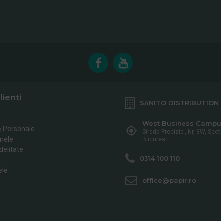
lienti
SANITO DISTRIBUTION
West Business Campu
e Personale
Strada Preciziei, Nr, 3W, Sect
mele
Bucuresti
delitate
0314 100 110
ele
office@papir.ro