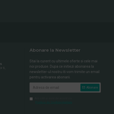
Abonare la Newsletter
Stai la curent cu ultimele oferte si cele mai
s
noi produse. Dupa ce initiezi abonarea la
or 6,
newsletter-ul nostru iti vom trimite un email
pentru activarea abonarii.
Abonare
Am citit şi sunt de acord cu
Politica de Confidentialitate