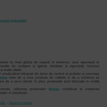
voras industrial
;
ndute la nivel global de experți în domeniu, care operează în
iile de curățare și igienă, sănătate și siguranță, furnizori
i și multe altele.
i producători integrați din lume de control al prafului și covorașe
otrax
este de a crea produse de calitate și de a continua sa
e de a servi clienții. In plus, produsele sunt fabricate in unități
umede, utilizarea produselor
Notrax
contribuie la creșterea
ților si satisfacție.
ote.
-
Spune-ţi opinia