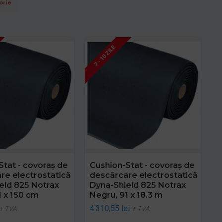
orie
7 - 10 ZILE
Stat - covoraș de
Cushion-Stat - covoraș de
re electrostatică
descărcare electrostatică
eld 825 Notrax
Dyna-Shield 825 Notrax
1 x 150 cm
Negru, 91 x 18.3 m
4.310,55 lei
+ TVA
+ TVA