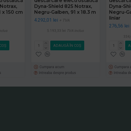
trostatică
descărcare electrostatică
descărca
Notrax,
Dyna-Shield 825 Notrax,
Dyna-Shi
 x 150 cm
Negru-Galben, 91 x 18.3 m
Negru-Ga
liniar
4.292,01 lei
+ TVA
276,56 lei
nclus
5.193,33 lei
TVA inclus
334,
COŞ
ADAUGĂ ÎN COŞ
A
Cumpara acum
Cumpara 
s
Intreaba despre produs
Intreaba d