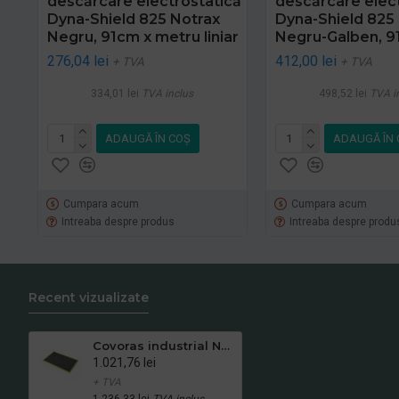
descărcare electrostatică
descărcare elec
Dyna-Shield 825 Notrax
Dyna-Shield 825 
Negru, 91cm x metru liniar
Negru-Galben, 91
276,04 lei
412,00 lei
+ TVA
+ TVA
334,01 lei
TVA inclus
498,52 lei
TVA i
ADAUGĂ ÎN COŞ
ADAUGĂ ÎN 
Cumpara acum
Cumpara acum
Intreaba despre produs
Intreaba despre produ
Recent vizualizate
Covoras industrial Notrax 546 Diamond FlexTM, 102 x 163 cm
1.021,76 lei
+ TVA
1.236,33 lei
TVA inclus