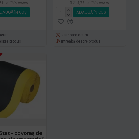
81 lei
TVA inclus
5.215,77 lei
TVA inclus
DAUGĂ ÎN COŞ
ADAUGĂ ÎN COŞ
acum
Cumpara acum
espre produs
Intreaba despre produs
Stat - covoraș de