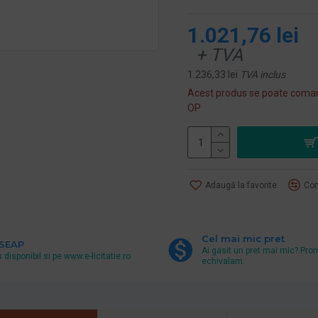
1.021,76 lei
+ TVA
1.236,33 lei
TVA inclus
Acest produs se poate coman
OP
Adaugă la favorite
Com
Cel mai mic pret
 SEAP
Ai gasit un pret mai mic? Pro
 disponibil si pe www.e-licitatie.ro
echivalam.