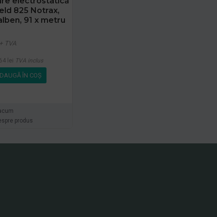
re electrostatică
eld 825 Notrax,
lben, 91 x metru
+ TVA
64 lei
TVA inclus
DAUGĂ ÎN COŞ
acum
espre produs