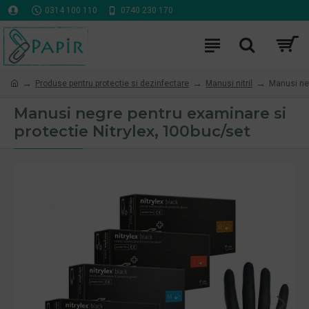
0314 100 110
0740 230 170
Produse pentru protectie si dezinfectare
Manusi nitril
Manusi neg
Manusi negre pentru examinare si
protectie Nitrylex, 100buc/set