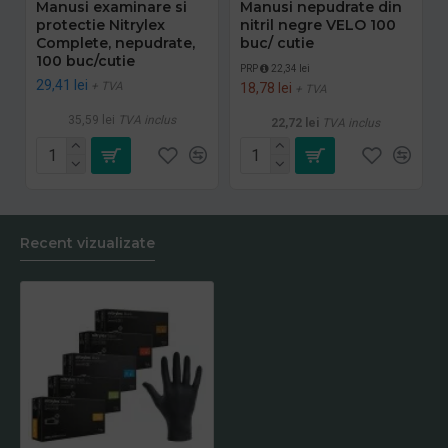
Manusi examinare si
Manusi nepudrate din
protectie Nitrylex
nitril negre VELO 100
Complete, nepudrate,
buc/ cutie
100 buc/cutie
PRP
22,34 lei
29,41 lei
+ TVA
18,78 lei
+ TVA
35,59 lei
TVA inclus
22,72 lei
TVA inclus
Recent vizualizate