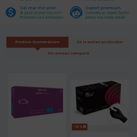
Cel mai mic pret
Suport premium
Ai gasit un pret mai mic?
Consulta un expert Sanito
Promitem sa il echivalam.
pentru mai multe detalii
Produse Asemanatoare
De la acelasi producator
Din aceeasi categorie
-16 %