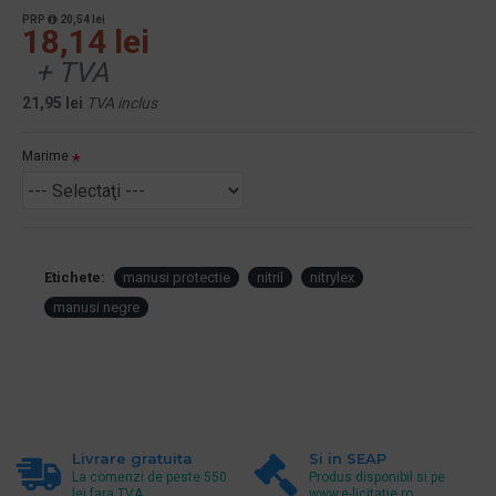
PRP
20,54 lei
18,14 lei
+ TVA
21,95 lei
TVA inclus
Marime
Etichete:
manusi protectie
nitril
nitrylex
manusi negre
Livrare gratuita
Si in SEAP
La comenzi de peste 550
Produs disponibil si pe
lei fara TVA.
www.e-licitatie.ro