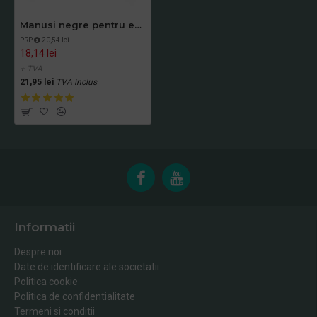
Manusi negre pentru examinare si protectie Nitrylex, 100buc/set
PRP
20,54 lei
18,14 lei
+ TVA
21,95 lei
TVA inclus
Informatii
Despre noi
Date de identificare ale societatii
Politica cookie
Politica de confidentialitate
Termeni si conditii