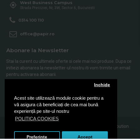
West Business Campus
Strada Preciziei, Nr, 3W, Sector 6, Bucuresti
0314 100 110
office@papir.ro
Abonare la Newsletter
Stai la curent cu ultimele oferte si cele mai noi produse. Dupa ce
initiezi abonarea la newsletter-ul nostru iti vom trimite un email
pentru activarea abonarii.
Inchide
Abonare
Acest site utilizează module cookie pentru a
Am citit şi sunt de acord cu
Politica de Confidentialitate
vă asigura că beneficiați de cea mai bună
experiență pe site-ul nostru
POLITICA COOKIES
© 2019, Papir.ro, Toate drepturile rezervate Sanito Distribution
SRL
Preferinte
Accept