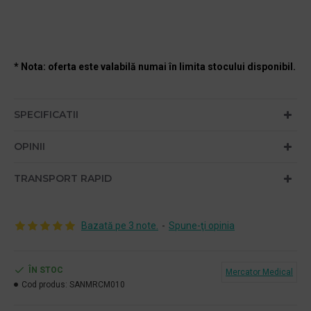
* Nota: oferta este valabilă numai în limita stocului disponibil.
SPECIFICATII
OPINII
TRANSPORT RAPID
Bazată pe 3 note.
-
Spune-ţi opinia
ÎN STOC
Mercator Medical
Cod produs:
SANMRCM010