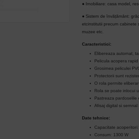
● Imobiliare: casa model, res
● Sistem de învățământ: grădi
etcinstitutii precum cabinete s
muzee etc.
Caracteristici:
Elibereaza automat, ta
Pelicula acopera rapid 
Grosimea peliculei PVC
Protectorii sunt rezisten
O rola permite eliberar
Rola se poate inlocui 
Pastreaza pardoselile cu
Afisaj digital si semnal
Date tehnice:
Capacitate acoperitori:
Consum: 1300 W