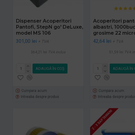
Dispenser Acoperitori
Acoperitori pant
Pantofi, StepN go' DeLuxe,
albastri, 1000buc
model MS 106
grosime 22 micr
301,00 lei
42,64 lei
+ TVA
+ TVA
364,21 lei
TVA inclus
51,59 lei
TVA in
ADAUGĂ ÎN COŞ
ADAUGĂ ÎN 
Cumpara acum
Cumpara acum
Intreaba despre produs
Intreaba despre produ
2 - 3 SAPTAMANI