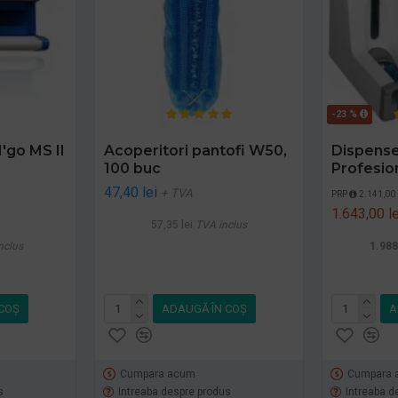
-23 %
'go MS II
Acoperitori pantofi W50,
Dispens
100 buc
Profesion
47,40 lei
+ TVA
PRP
2.141,00 
1.643,00 le
57,35 lei
TVA inclus
nclus
1.988
COŞ
ADAUGĂ ÎN COŞ
A
Cumpara acum
Cumpara 
s
Intreaba despre produs
Intreaba d