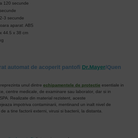
rca 120 secunde
5 secunde
 2-3 secunde
ioara aparat: ABS
 x 44.5 x 38 cm
kg
rat automat de acoperit pantofi
Dr.Mayer
/Quen
 reprezinta unul dintre
e
chipamentele de protectie
esentiale in
ce, centre medicale, de examinare sau laborator, dar si in
SPA. Realizate din material rezistent, aceste
ejeaza impotriva contaminarii, mentinand un inalt nivel de
e a tine factorii externi, virusi si bacterii, la distanta.