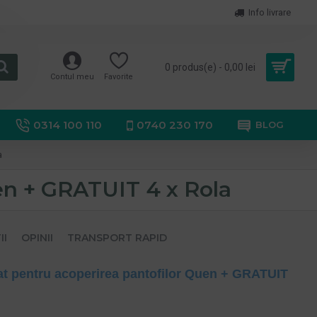
Info livrare
0 produs(e) - 0,00 lei
Contul meu
Favorite
0314 100 110
0740 230 170
BLOG
a
en + GRATUIT 4 x Rola
II
OPINII
TRANSPORT RAPID
t pentru acoperirea pantofilor Quen + GRATUIT