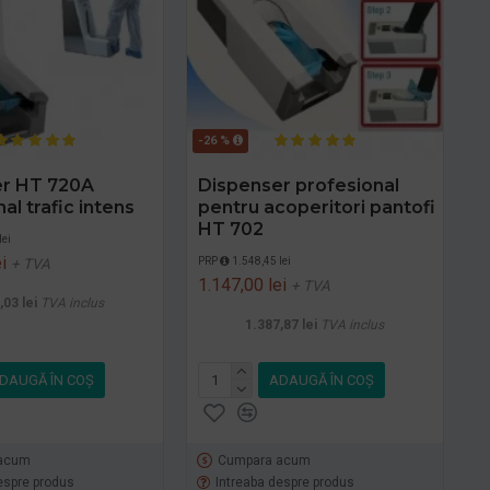
-26 %
er HT 720A
Dispenser profesional
al trafic intens
pentru acoperitori pantofi
HT 702
lei
i
PRP
1.548,45 lei
+ TVA
1.147,00 lei
+ TVA
,03 lei
TVA inclus
1.387,87 lei
TVA inclus
DAUGĂ ÎN COŞ
ADAUGĂ ÎN COŞ
acum
Cumpara acum
espre produs
Intreaba despre produs