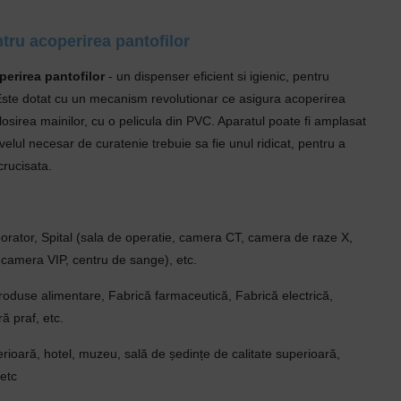
tru acoperirea pantofilor
perirea pantofilor
- un dispenser eficient si igienic, pentru
 Este dotat cu un mecanism revolutionar ce asigura acoperirea
losirea mainilor, cu o pelicula din PVC. Aparatul poate fi amplasat
nivelul necesar de curatenie trebuie sa fie unul ridicat, pentru a
crucisata.
borator, Spital (sala de operatie, camera CT, camera de raze X,
camera VIP, centru de sange), etc.
roduse alimentare, Fabrică farmaceutică, Fabrică electrică,
ă praf, etc.
erioară, hotel, muzeu, sală de ședințe de calitate superioară,
 etc