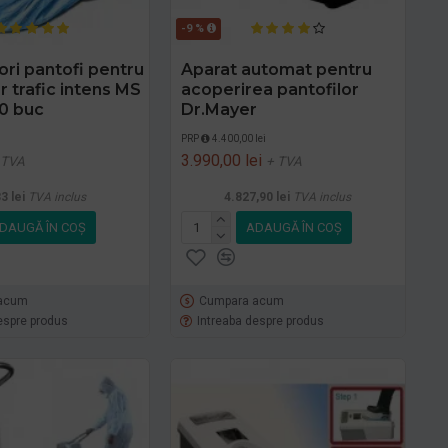
-9 %
ori pantofi pentru
Aparat automat pentru
 trafic intens MS
acoperirea pantofilor
00 buc
Dr.Mayer
PRP
4.400,00 lei
3.990,00 lei
 TVA
+ TVA
3 lei
TVA inclus
4.827,90 lei
TVA inclus
DAUGĂ ÎN COŞ
ADAUGĂ ÎN COŞ
acum
Cumpara acum
espre produs
Intreaba despre produs