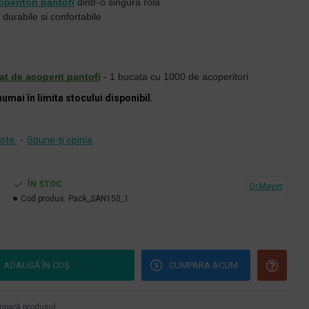
operitori pantofi
dintr-o singura rola
 durabile si confortabile
t de acoperit pantofi
- 1 bucata cu 1000 de acoperitori
numai în limita stocului disponibil.
ote.
-
Spune-ţi opinia
ÎN STOC
Dr.Mayer
Cod produs:
Pack_SAN150_1
ADAUGĂ ÎN COŞ
CUMPARA ACUM
pară produsul