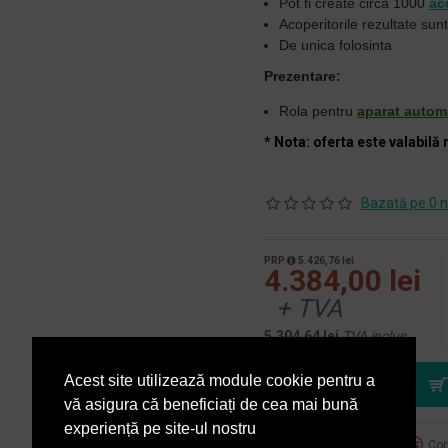
Pot fi create circa 1000
ac
Acoperitorile rezultate sunt
De unica folosinta
Prezentare:
Rola pentru
aparat automa
* Nota: oferta este valabilă 
Bazată pe 0 n
PRP
5.426,76 lei
4.384,00 lei
+ TVA
5.304,64 lei
TVA inclus
Acest site utilizează module cookie pentru a
vă asigura că beneficiați de cea mai bună
experiență pe site-ul nostru
Adaugă la favorite
Com