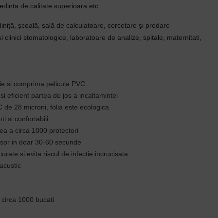
edinta de calitate superioara etc
niță, școală, sală de calculatoare, cercetare și predare
i clinici stomatologice, laboratoare de analize, spitale, maternitati,
ie si comprima pelicula PVC
si eficient partea de jos a incaltamintei
 de 28 microni, folia este ecologica
ti si confortabili
ea a circa 1000 protectori
usor in doar 30-60 secunde
rate si evita riscul de infectie incrucisata
 acustic
 circa 1000 bucati