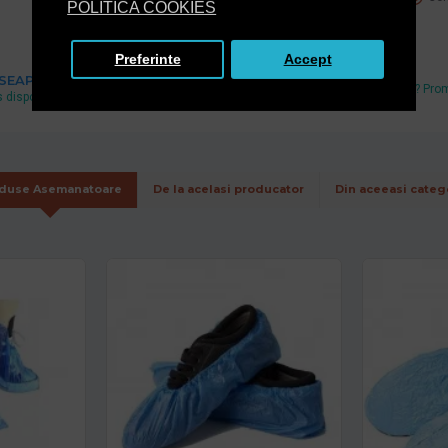
POLITICA COOKIES
Preferinte
Accept
Cel mai mic pret
 SEAP
Ai gasit un pret mai mic? Pro
 disponibil si pe www.e-licitatie.ro
echivalam.
duse Asemanatoare
De la acelasi producator
Din aceeasi categ