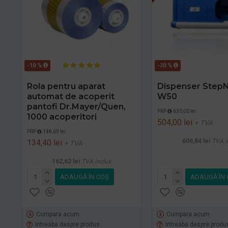
-10 %
-20 %
Rola pentru aparat
Dispenser StepN
automat de acoperit
W50
pantofi Dr.Mayer/Quen,
PRP
630,00 lei
1000 acoperitori
504,00 lei
+ TVA
PRP
148,69 lei
609,84 lei
TVA i
134,40 lei
+ TVA
162,62 lei
TVA inclus
ADAUGĂ ÎN COŞ
ADAUGĂ ÎN 
Cumpara acum
Cumpara acum
Intreaba despre produs
Intreaba despre produ