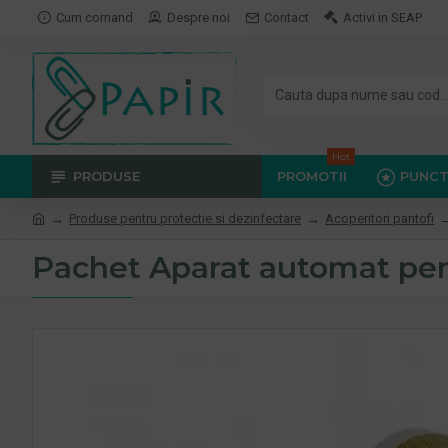
Cum comand
Despre noi
Contact
Activi in SEAP
Hot
PRODUSE
PROMOTII
PUNCT
Produse pentru protectie si dezinfectare
Acoperitori pantofi
Pachet Aparat automat pen