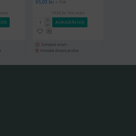
65,00 lei
+ TVA
nclus
78,65 lei
TVA inclus
COŞ
ADAUGĂ ÎN COŞ
Cumpara acum
s
Intreaba despre produs