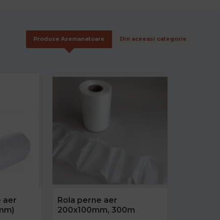
Produse Asemanatoare
Din aceeasi categorie
e aer
Rola perne aer
mm)
200x100mm, 300m