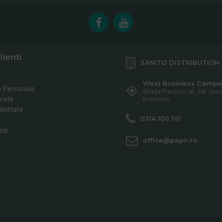
lienti
SANITO DISTRIBUTION
West Business Campu
e Personale
Strada Preciziei, Nr, 3W, Sect
mele
Bucuresti
delitate
0314 100 110
ele
office@papir.ro