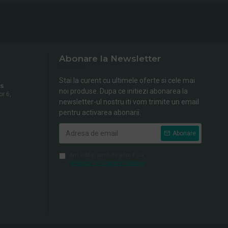
Abonare la Newsletter
Stai la curent cu ultimele oferte si cele mai
s
noi produse. Dupa ce initiezi abonarea la
or 6,
newsletter-ul nostru iti vom trimite un email
pentru activarea abonarii.
Abonare
Am citit şi sunt de acord cu
Politica de Confidentialitate