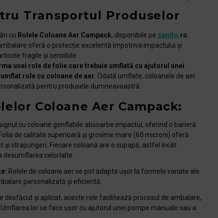
ntru Transportul Produselor
rări cu
Rolele Coloane Aer Campack
, disponibile pe
sanito
.ro
.
ambalare oferă o protecție excelentă împotriva impactului și
articole fragile și sensibile.
ma unei role de folie care trebuie umflată cu ajutorul unei
umflat role cu coloane de aer.
Odată umflate, coloanele de aer
personalizată pentru produsele dumneavoastră.
olelor Coloane Aer Campack:
ignul cu coloane gonflabile absoarbe impactul, oferind o barieră
Folia de calitate superioară și grosime mare (60 microni) oferă
t și strapungeri. Fiecare coloană are o supapă, astfel încât
 desumflarea celorlalte.
te:
Rolele de coloane aer se pot adapta ușor la formele variate ale
balare personalizată și eficientă.
 desfăcut și aplicat, aceste role facilitează procesul de ambalare,
 Umflarea lor se face ușor cu ajutorul unei pompe manuale sau a