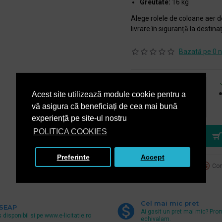
Greutate:
16 kg
Alege rolele de coloane aer 
livrare în siguranță la destinaț
Bazată pe 0 n
459,00 lei
Acest site utilizează module cookie pentru a
+ TVA
vă asigura că beneficiați de cea mai bună
555,39 lei
TVA inclus
experiență pe site-ul nostru
POLITICA COOKIES
Preferinte
Accept
Adaugă la favorite
Com
Cel mai mic pret
 SEAP
Ai gasit un pret mai mic? Pro
 disponibil si pe www.e-licitatie.ro
echivalam.