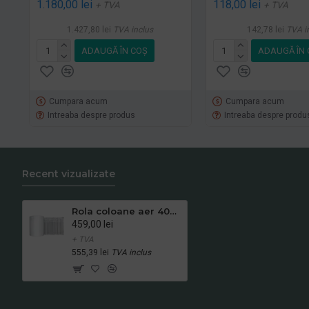
1.180,00 lei
118,00 lei
+ TVA
+ TVA
1.427,80 lei
TVA inclus
142,78 lei
TVA i
ADAUGĂ ÎN COŞ
ADAUGĂ ÎN 
Cumpara acum
Cumpara acum
Intreaba despre produs
Intreaba despre produ
Recent vizualizate
Rola coloane aer 400mm x 300m x 0.06 mm
459,00 lei
+ TVA
555,39 lei
TVA inclus