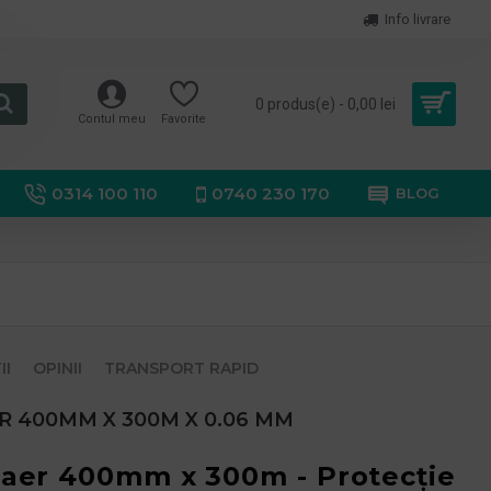
Info livrare
0 produs(e) - 0,00 lei
Contul meu
Favorite
0314 100 110
0740 230 170
BLOG
II
OPINII
TRANSPORT RAPID
R 400MM X 300M X 0.06 MM
 aer 400mm x 300m - Protecție