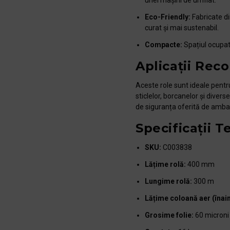
unei mașini de umflat.
Eco-Friendly:
Fabricate di
curat și mai sustenabil.
Compacte:
Spațiul ocupat
Aplicații Rec
Aceste role sunt ideale pentr
sticlelor, borcanelor și divers
de siguranța oferită de ambal
Specificații T
SKU:
C003838
Lățime rolă:
400 mm
Lungime rolă:
300 m
Lățime coloană aer (înai
Grosime folie:
60 microni