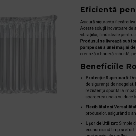
Eficientă pe
Asigură siguranța fiecărei liv
Aceste soluții inovatoare de 
vibrațiilor, fiind ideale pentru 
Produsul se livrează sub for
pompe sau a unei mașini de 
creează o barieră robustă, 
Beneficiile R
Protecție Superioară:
Des
de siguranță de neegalat. 
rezistență sporită la impac
spargerea uneia nu duce la
Flexibilitate și Versatilita
produselor, asigurând o am
Ușor de Utilizat:
Simple de
economisind timp și efort.