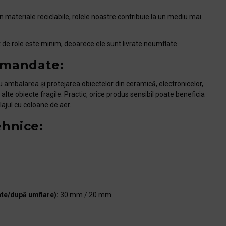
n materiale reciclabile, rolele noastre contribuie la un mediu mai
 de role este minim, deoarece ele sunt livrate neumflate.
omandate:
u ambalarea și protejarea obiectelor din ceramică, electronicelor,
e alte obiecte fragile. Practic, orice produs sensibil poate beneficia
ajul cu coloane de aer.
ehnice:
nte/după umflare):
30 mm / 20 mm