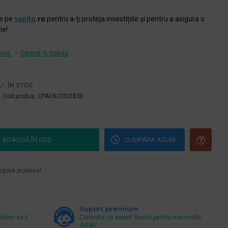
de pe
sanito
.ro
pentru a-ți proteja investițiile și pentru a asigura o
ie!
ote.
-
Spune-ţi opinia
ÎN STOC
Cod produs:
CPACK-C003838
ADAUGĂ ÎN COŞ
CUMPARA ACUM
pară produsul
Suport premium
mitem sa il
Consulta un expert Sanito pentru mai multe
detalii