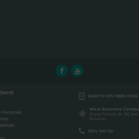
lienti
SANITO DISTRIBUTION
West Business Campu
e Personale
Strada Preciziei, Nr, 3W, Sect
mele
Bucuresti
delitate
0314 100 110
ele