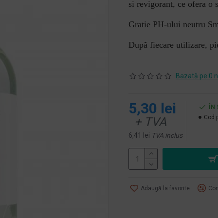
si revigorant, ce ofera o 
Gratie PH-ului neutru Smo
După fiecare utilizare, p
Bazată pe 0 n
5,30 lei
ÎN
Cod 
+ TVA
6,41 lei
TVA inclus
Adaugă la favorite
Com