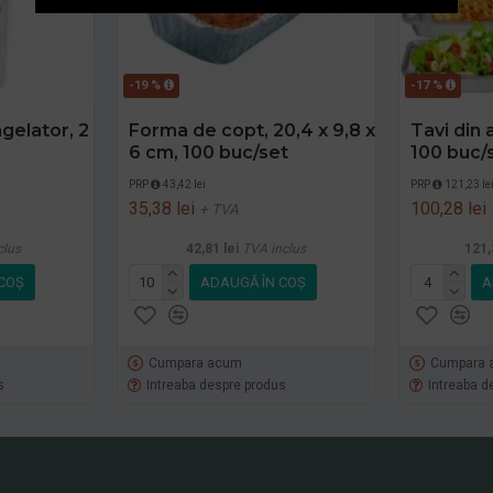
-19 %
-17 %
gelator, 2
Forma de copt, 20,4 x 9,8 x
Tavi din 
6 cm, 100 buc/set
100 buc/
PRP
43,42 lei
PRP
121,23 le
35,38 lei
100,28 lei
+ TVA
clus
42,81 lei
TVA inclus
121,
COŞ
ADAUGĂ ÎN COŞ
A
Cumpara acum
Cumpara 
s
Intreaba despre produs
Intreaba d