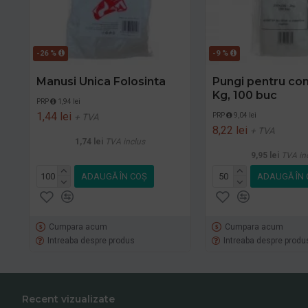
-26 %
-9 %
Manusi Unica Folosinta
Pungi pentru con
Kg, 100 buc
PRP
1,94 lei
1,44 lei
PRP
9,04 lei
+ TVA
8,22 lei
+ TVA
1,74 lei
TVA inclus
9,95 lei
TVA in
ADAUGĂ ÎN COŞ
ADAUGĂ ÎN 
Cumpara acum
Cumpara acum
Intreaba despre produs
Intreaba despre produ
Recent vizualizate