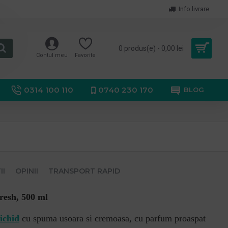
Info livrare
0 produs(e) - 0,00 lei
Contul meu
Favorite
0314 100 110
0740 230 170
BLOG
II
OPINII
TRANSPORT RAPID
sh, 500 ml
ichid
cu spuma usoara si cremoasa, cu parfum proaspat