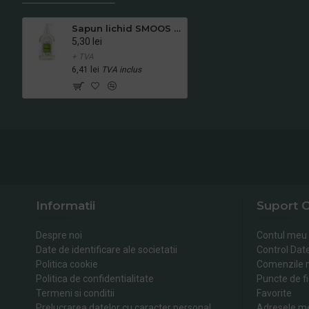
Sapun lichid SMOOS Fresh, 500 ml
5,30 lei
+ TVA
6,41 lei
TVA inclus
Informatii
Suport C
Despre noi
Contul meu
Date de identificare ale societatii
Control Dat
Politica cookie
Comenzile 
Politica de confidentialitate
Puncte de fi
Termeni si conditii
Favorite
Prelucrarea datelor cu caracter personal
Adresele m