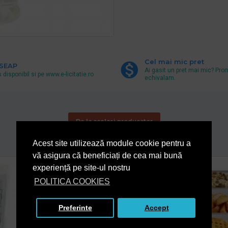
Cel mai mic pret
 SEAP
Ai gasit un pret mai mic? Pro
 disponibil si pe www.e-licitatie.ro
echivalam.
De la acelasi producator
Acest site utilizează module cookie pentru a
vă asigura că beneficiați de cea mai bună
experiență pe site-ul nostru
POLITICA COOKIES
Preferinte
Accept