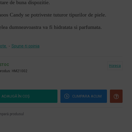
stare de buna dispozitie.
os Candy se potriveste tuturor tipurilor de piele.
ielea dumneavoastra va fi hidratata si parfumata.
ote.
-
Spune-ţi opinia
 STOC
Horeca
produs:
HM21002
ADAUGĂ ÎN COŞ
CUMPARA ACUM
pară produsul