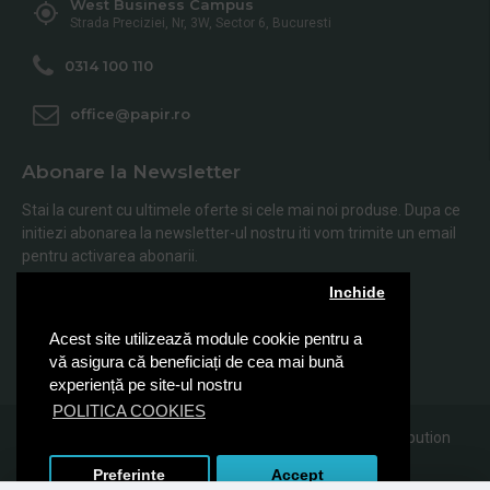
West Business Campus
Strada Preciziei, Nr, 3W, Sector 6, Bucuresti
0314 100 110
office@papir.ro
Abonare la Newsletter
Stai la curent cu ultimele oferte si cele mai noi produse. Dupa ce
initiezi abonarea la newsletter-ul nostru iti vom trimite un email
pentru activarea abonarii.
Inchide
Abonare
Acest site utilizează module cookie pentru a
Am citit şi sunt de acord cu
Politica de Confidentialitate
vă asigura că beneficiați de cea mai bună
experiență pe site-ul nostru
POLITICA COOKIES
© 2019, Papir.ro, Toate drepturile rezervate Sanito Distribution
SRL
Preferinte
Accept