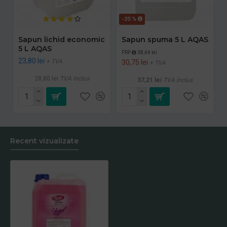
-20 %
Sapun lichid economic
Sapun spuma 5 L AQAS
5 L AQAS
PRP
38,44 lei
23,80 lei
+ TVA
30,75 lei
+ TVA
28,80 lei
TVA inclus
37,21 lei
TVA inclus
Recent vizualizate