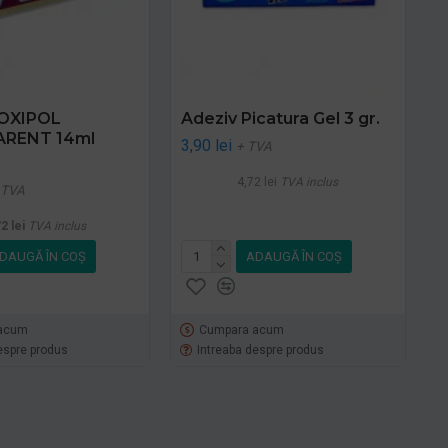
POXIPOL
Adeziv Picatura Gel 3 gr.
RENT 14ml
3,90 lei
+ TVA
4,72 lei
TVA inclus
 TVA
2 lei
TVA inclus
DAUGĂ ÎN COŞ
ADAUGĂ ÎN COŞ
acum
Cumpara acum
espre produs
Intreaba despre produs