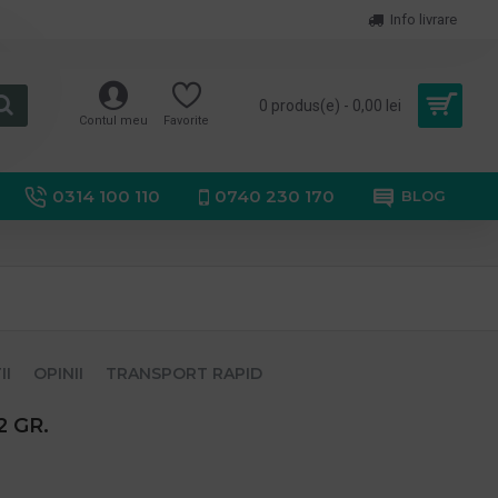
Info livrare
0 produs(e) - 0,00 lei
Contul meu
Favorite
0314 100 110
0740 230 170
BLOG
II
OPINII
TRANSPORT RAPID
 GR.