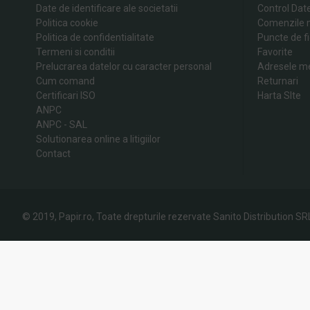
Date de identificare ale societatii
Control Dat
Politica cookie
Comenzile 
Politica de confidentialitate
Puncte de fi
Termeni si conditii
Favorite
Prelucrarea datelor cu caracter personal
Adresele m
Cum comand
Returnari
Certificari ISO
Harta SIte
ANPC
ANPC - SAL
Solutionarea online a litigiilor
Contact
© 2019, Papir.ro, Toate drepturile rezervate Sanito Distribution SR