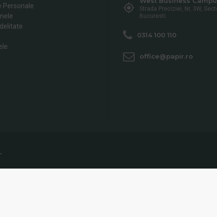
West Business Campu
e Personale
Strada Preciziei, Nr, 3W, Sect
mele
Bucuresti
delitate
0314 100 110
ele
office@papir.ro
L