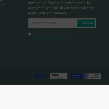
s
noi produse. Dupa ce initiezi abonarea la
or 6,
newsletter-ul nostru iti vom trimite un email
pentru activarea abonarii.
Abonare
Am citit şi sunt de acord cu
Politica de Confidentialitate