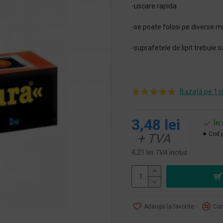
-uscare rapida
-se poate folosi pe diverse ma
-suprafetele de lipit trebuie s
Bazată pe 1 n
3,48 lei
ÎN
Cod 
+ TVA
4,21 lei
TVA inclus
Adaugă la favorite
Com