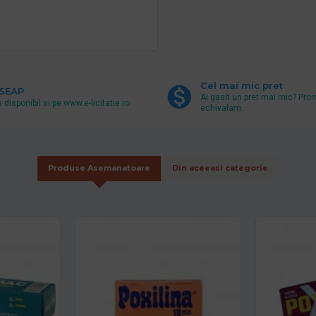
Cel mai mic pret
 SEAP
Ai gasit un pret mai mic? Pro
 disponibil si pe www.e-licitatie.ro
echivalam.
Produse Asemanatoare
Din aceeasi categorie