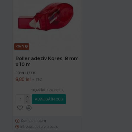
-26 %
Roller adeziv Kores, 8 mm
x 10 m
PRP
11,88 lei
8,80 lei
+ TVA
10,65 lei
TVA inclus
ADAUGĂ ÎN COŞ
Cumpara acum
Intreaba despre produs