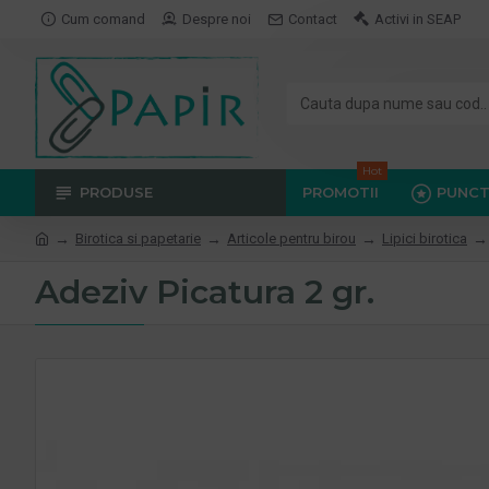
Cum comand
Despre noi
Contact
Activi in SEAP
Hot
PRODUSE
PROMOTII
PUNCT
Birotica si papetarie
Articole pentru birou
Lipici birotica
Adeziv Picatura 2 gr.