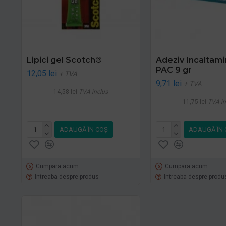
Lipici gel Scotch®
Adeziv Incaltam
PAC 9 gr
12,05 lei
+ TVA
9,71 lei
+ TVA
14,58 lei
TVA inclus
11,75 lei
TVA in
ADAUGĂ ÎN COŞ
ADAUGĂ ÎN 
Cumpara acum
Cumpara acum
Intreaba despre produs
Intreaba despre produ