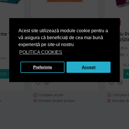
-10 %
Acest site utilizează module cookie pentru a
inte TAC-
Adeziv POXILINA 70g
Adeziv 
vă asigura că beneficiați de cea mai bună
TRANSPA
15,28 lei
+ TVA
experiență pe site-ul nostru
PRP
15,28 lei
POLITICA COOKIES
18,49 lei
TVA inclus
13,82 lei
+
clus
16,7
Preferinte
Accept
COŞ
ADAUGĂ ÎN COŞ
A
Cumpara acum
Cumpara 
s
Intreaba despre produs
Intreaba d