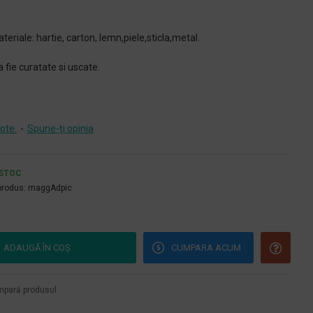
teriale: hartie, carton, lemn,piele,sticla,metal.
a fie curatate si uscate.
ote.
-
Spune-ţi opinia
 STOC
produs:
maggAdpic
ADAUGĂ ÎN COŞ
CUMPARA ACUM
pară produsul