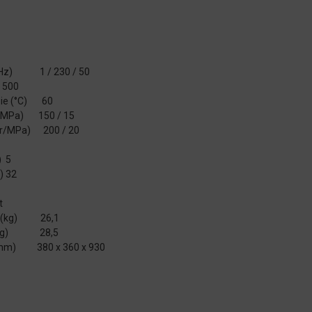
V/Hz) 1 / 230 / 50
) 500
sie (°C) 60
ar/MPa) 150 / 15
ar/MPa) 200 / 20
) 5
) 32
t
ii (kg) 26,1
j (kg) 28,5
H) (mm) 380 x 360 x 930