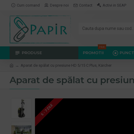
Cum comand
Despre noi
Contact
Activi in SEAP
Hot
PRODUSE
PROMOTII
PUNCT
Aparat de spălat cu presiune HD 5/15 C Plus, Kärcher
Aparat de spălat cu presiu
5 - 7 ZILE