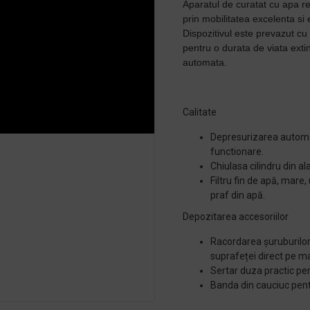
Aparatul de curatat cu apa r
prin mobilitatea excelenta si e
Dispozitivul este prevazut cu
pentru o durata de viata extin
automata.
Calitate
Depresurizarea automa
functionare.
Chiulasa cilindru din a
Filtru fin de apă, mare
praf din apă.
Depozitarea accesoriilor
Racordarea șuruburilor
suprafeței direct pe m
Sertar duza practic pent
Banda din cauciuc pent