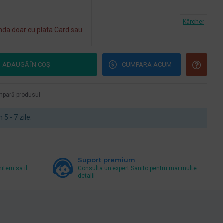
Kärcher
da doar cu plata Card sau
ADAUGĂ ÎN COŞ
CUMPARA ACUM
pară produsul
n 5 - 7 zile.
Suport premium
mitem sa il
Consulta un expert Sanito pentru mai multe
detalii