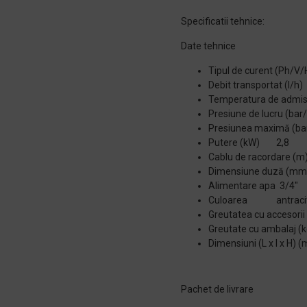
Specificatii tehnice:
Date tehnice
Tipul de curent (Ph/
Debit transportat (l/h
Temperatura de admi
Presiune de lucru (b
Presiunea maximă (b
Putere (kW) 2,8
Cablu de racordare (m
Dimensiune duză (mm
Alimentare apa 3/4″
Culoarea antraci
Greutatea cu accesor
Greutate cu ambala
Dimensiuni (L x l x 
Pachet de livrare