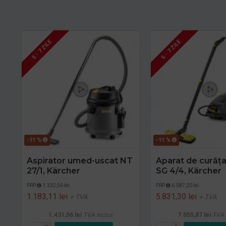
5 - 7 ZILE
5 - 7 ZILE
-11 %
-11 %
Aspirator umed-uscat NT
Aparat de curăța
27/1, Kärcher
SG 4/4, Kärcher
PRP
1.332,56 lei
PRP
6.587,20 lei
1.183,11 lei
5.831,30 lei
+ TVA
+ TVA
1.431,56 lei
TVA inclus
7.055,87 lei
TVA 