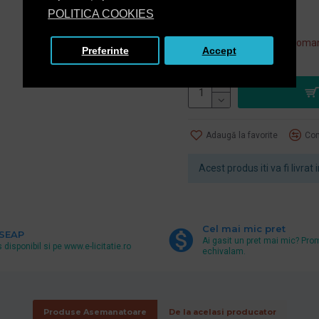
+ TVA
POLITICA COOKIES
5.134,60 lei
TVA inclus
Acest produs se poate coman
Preferinte
Accept
OP
Adaugă la favorite
Com
Acest produs iti va fi livrat i
Cel mai mic pret
 SEAP
Ai gasit un pret mai mic? Pro
 disponibil si pe www.e-licitatie.ro
echivalam.
Produse Asemanatoare
De la acelasi producator