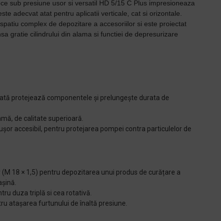
ece sub presiune usor si versatil HD 5/15 C Plus impresioneaza
ste adecvat atat pentru aplicatii verticale, cat si orizontale.
 spatiu complex de depozitare a accesoriilor si este proiectat
sa gratie cilindrului din alama si functiei de depresurizare
tă protejează componentele și prelungește durata de
lamă, de calitate superioară.
, ușor accesibil, pentru protejarea pompei contra particulelor de
 (M 18 × 1,5) pentru depozitarea unui produs de curățare a
așină.
ru duza triplă si cea rotativă.
ru atașarea furtunului de înaltă presiune.