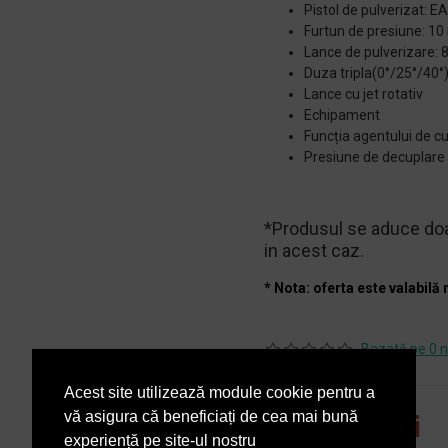
Pistol de pulverizat: E
Furtun de presiune: 10
Lance de pulverizare:
Duza tripla(0°/25°/40°
Lance cu jet rotativ
Echipament
Funcția agentului de cu
Presiune de decuplare
*Produsul se aduce doa
in acest caz.
* Nota: oferta este valabilă 
Bazată pe 0 n
Acest site utilizează module cookie pentru a
PRP
4.836,53 lei
vă asigura că beneficiați de cea mai bună
4.243,47 lei
experiență pe site-ul nostru