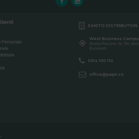
lienti
SANITO DISTRIBUTION
West Business Campu
e Personale
Strada Preciziei, Nr, 3W, Sect
mele
Bucuresti
delitate
0314 100 110
ele
office@papir.ro
L