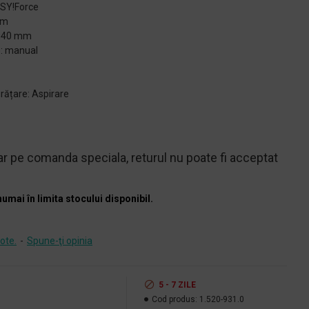
ASY!Force
 m
 840 mm
): manual
rățare: Aspirare
r pe comanda speciala, returul nu poate fi acceptat
numai în limita stocului disponibil.
ote.
-
Spune-ţi opinia
5 - 7 ZILE
Cod produs:
1.520-931.0