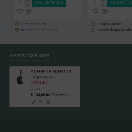
ADAUGĂ ÎN COŞ
ADAUGĂ ÎN 
Cumpara acum
Cumpara acum
Intreaba despre produs
Intreaba despre produ
Recent vizualizate
Aparat de spălat cu presiune HD 5/15 C Plus, Kärcher
PRP
4.836,53 lei
4.243,47 lei
+ TVA
5.134,60 lei
TVA inclus