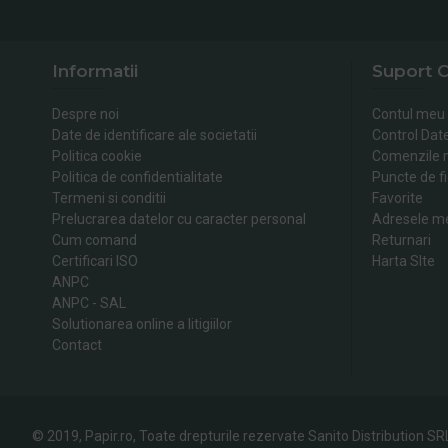
Informatii
Suport C
Despre noi
Contul meu
Date de identificare ale societatii
Control Dat
Politica cookie
Comenzile 
Politica de confidentialitate
Puncte de fi
Termeni si conditii
Favorite
Prelucrarea datelor cu caracter personal
Adresele m
Cum comand
Returnari
Certificari ISO
Harta SIte
ANPC
ANPC - SAL
Solutionarea online a litigiilor
Contact
© 2019, Papir.ro, Toate drepturile rezervate Sanito Distribution SR