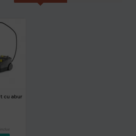
t cu abur
inclus