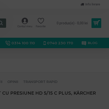
Info livrare
0 produs(e) - 0,00 lei
Contul meu
Favorite
0314 100 110
0740 230 170
BLOG
II
OPINII
TRANSPORT RAPID
 CU PRESIUNE HD 5/15 C PLUS, KÄRCHER