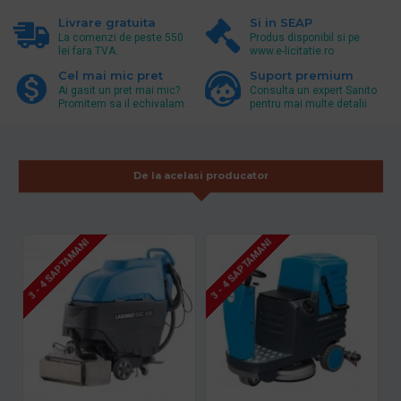
Livrare gratuita
Si in SEAP
La comenzi de peste 550
Produs disponibil si pe
lei fara TVA.
www.e-licitatie.ro
Cel mai mic pret
Suport premium
Ai gasit un pret mai mic?
Consulta un expert Sanito
Promitem sa il echivalam.
pentru mai multe detalii
De la acelasi producator
3 - 4 SAPTAMANI
3 - 4 SAPTAMANI