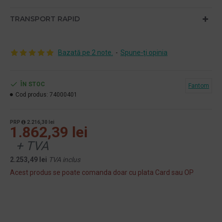
TRANSPORT RAPID
Bazată pe 2 note.
-
Spune-ţi opinia
ÎN STOC
Fantom
Cod produs:
74000401
PRP
2.216,30 lei
1.862,39 lei
+ TVA
2.253,49 lei
TVA inclus
Acest produs se poate comanda doar cu plata Card sau OP