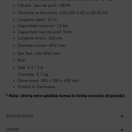
Filtrare: Saci de praf - HEPA
Tensiune si frecventa:
220-230 V AC si 50-60 Hz
Lungime cablu: 12 m
Capacitate rezervor: 13 litri
Capacitate saci de praf: 9 litri
Lungime furtun: 250 cm
Diametru furtun:
Ø32 mm
Set Tevi:
Otel Ø32 mm
Roti:
Usb:
5 V / 1 A
Greutate: 5.7 kg
Dimensiuni:
380 x 280 x 430 mm
Produs in Germania.
* Nota: oferta este valabilă numai în limita stocului disponibil.
SPECIFICATII
OPINII