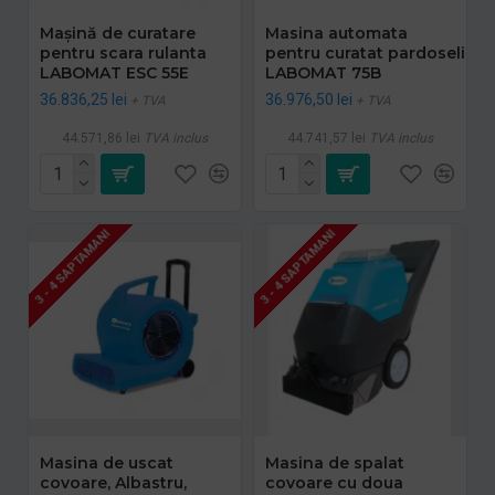
Mașină de curatare
Masina automata
pentru scara rulanta
pentru curatat pardoseli
LABOMAT ESC 55E
LABOMAT 75B
36.836,25 lei
36.976,50 lei
+ TVA
+ TVA
44.571,86 lei
TVA inclus
44.741,57 lei
TVA inclus
3 - 4 SAPTAMANI
3 - 4 SAPTAMANI
Masina de uscat
Masina de spalat
covoare, Albastru,
covoare cu doua