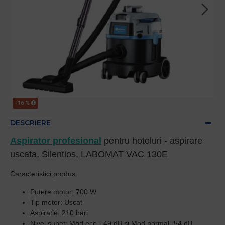
-16 %
DESCRIERE
Aspirator profesional
pentru hoteluri - aspirare
uscata, Silentios, LABOMAT VAC 130E
Caracteristici produs:
Putere motor: 700 W
Tip motor: Uscat
Aspiratie: 210 bari
Nivel sunet: Mod eco - 49 dB si Mod normal -54 dB