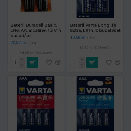
Baterii Duracell Basic,
Baterii Varta Longlife
LR6, AA, alcaline, 1.5 V, 4
Extra, LR14, 2 bucati/set
bucati/set
10,58 lei
+ TVA
20,37 lei
+ TVA
12,80 lei
TVA inclus
24,65 lei
TVA inclus