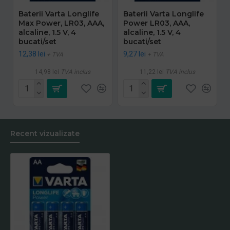
Baterii Varta Longlife
Baterii Varta Longlife
Max Power, LR03, AAA,
Power LR03, AAA,
alcaline, 1.5 V, 4
alcaline, 1.5 V, 4
bucati/set
bucati/set
12,38 lei
9,27 lei
+ TVA
+ TVA
14,98 lei
TVA inclus
11,22 lei
TVA inclus
Recent vizualizate