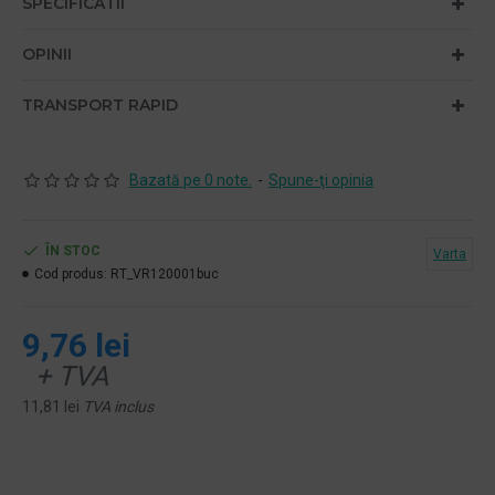
SPECIFICATII
OPINII
TRANSPORT RAPID
Bazată pe 0 note.
-
Spune-ţi opinia
ÎN STOC
Varta
Cod produs:
RT_VR120001buc
9,76 lei
+ TVA
11,81 lei
TVA inclus