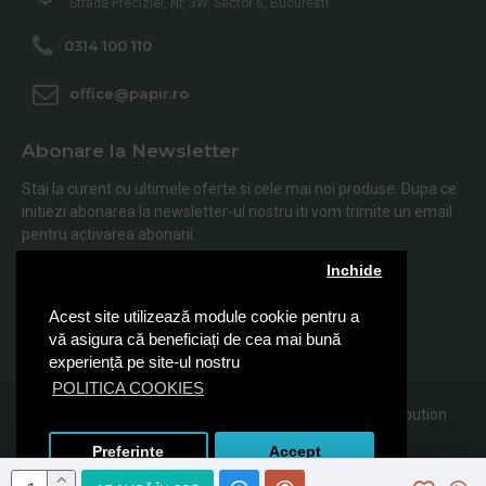
Strada Preciziei, Nr, 3W, Sector 6, Bucuresti
0314 100 110
office@papir.ro
Abonare la Newsletter
Stai la curent cu ultimele oferte si cele mai noi produse. Dupa ce
initiezi abonarea la newsletter-ul nostru iti vom trimite un email
pentru activarea abonarii.
Inchide
Abonare
Acest site utilizează module cookie pentru a
Am citit şi sunt de acord cu
Politica de Confidentialitate
vă asigura că beneficiați de cea mai bună
experiență pe site-ul nostru
POLITICA COOKIES
© 2019, Papir.ro, Toate drepturile rezervate Sanito Distribution
SRL
Preferinte
Accept