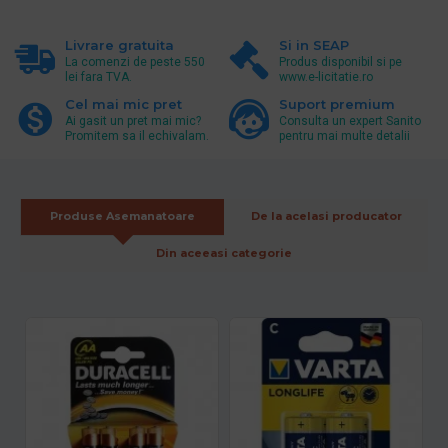
Livrare gratuita
Si in SEAP
La comenzi de peste 550
Produs disponibil si pe
lei fara TVA.
www.e-licitatie.ro
Cel mai mic pret
Suport premium
Ai gasit un pret mai mic?
Consulta un expert Sanito
Promitem sa il echivalam.
pentru mai multe detalii
Produse Asemanatoare
De la acelasi producator
Din aceeasi categorie