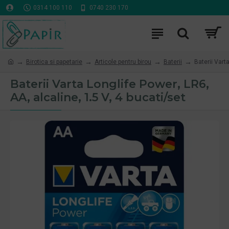
0314 100 110
0740 230 170
Birotica si papetarie
Articole pentru birou
Baterii
Baterii Vart
Baterii Varta Longlife Power, LR6,
AA, alcaline, 1.5 V, 4 bucati/set