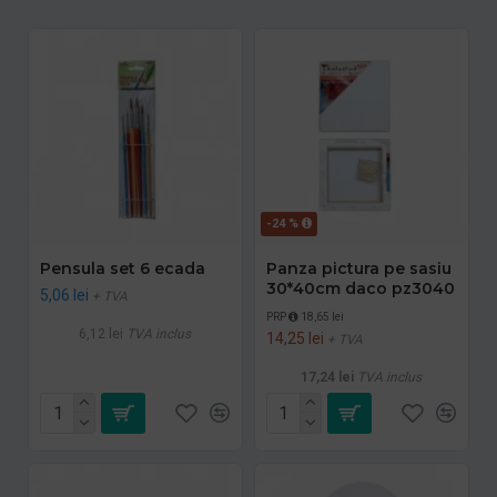
-24 %
Pensula set 6 ecada
Panza pictura pe sasiu
30*40cm daco pz3040
5,06 lei
+ TVA
PRP
18,65 lei
6,12 lei
TVA inclus
14,25 lei
+ TVA
17,24 lei
TVA inclus