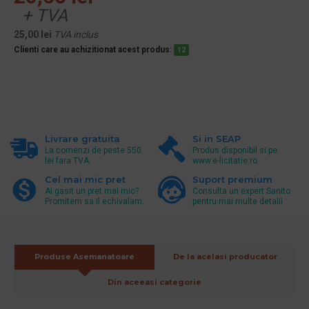
+ TVA
25,00 lei
TVA inclus
Clienti care au achizitionat acest produs:
12
Livrare gratuita
Si in SEAP
La comenzi de peste 550
Produs disponibil si pe
lei fara TVA.
www.e-licitatie.ro
Cel mai mic pret
Suport premium
Ai gasit un pret mai mic?
Consulta un expert Sanito
Promitem sa il echivalam.
pentru mai multe detalii
Produse Asemanatoare
De la acelasi producator
Din aceeasi categorie