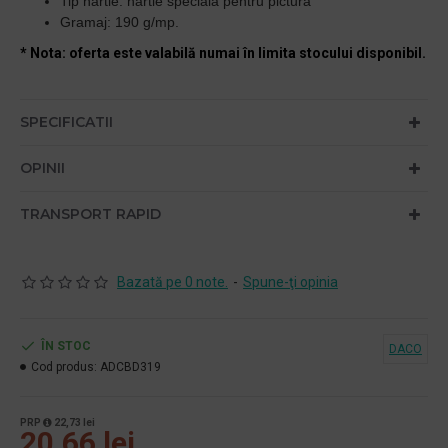
Tip hartie: hartie speciala pentru pictura
Gramaj:
190 g/mp.
* Nota: oferta este valabilă numai în limita stocului disponibil.
SPECIFICATII
OPINII
TRANSPORT RAPID
Bazată pe 0 note.
-
Spune-ţi opinia
ÎN STOC
DACO
Cod produs:
ADCBD319
PRP
22,73 lei
20,66 lei