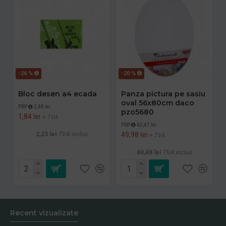
-26 %
-20 %
Bloc desen a4 ecada
Panza pictura pe sasiu
oval 56x80cm daco
PRP
2,48 lei
pzo5680
1,84 lei
+ TVA
PRP
62,47 lei
2,23 lei
TVA inclus
49,98 lei
+ TVA
60,48 lei
TVA inclus
Recent vizualizate