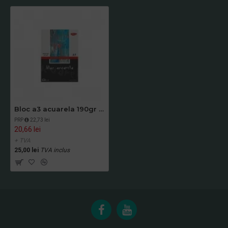
Bloc a3 acuarela 190gr 24 file daco bd319
PRP
22,73 lei
20,66 lei
+ TVA
25,00 lei
TVA inclus