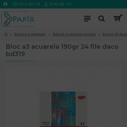
0314 100 110
0740 230 170
Birotica si papetarie
Articole si rechizite scolare
Blocuri de dese
Bloc a3 acuarela 190gr 24 file daco
bd319