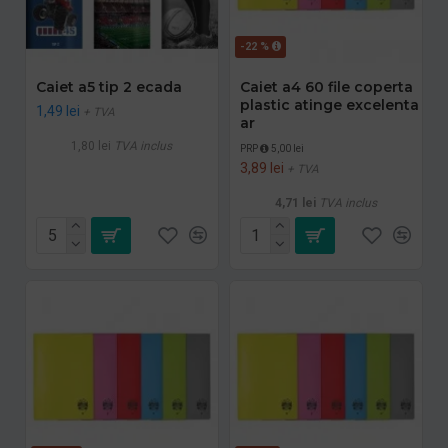
-22 %
Caiet a5 tip 2 ecada
Caiet a4 60 file coperta
plastic atinge excelenta
1,49 lei
+ TVA
ar
1,80 lei
TVA inclus
PRP
5,00 lei
3,89 lei
+ TVA
4,71 lei
TVA inclus