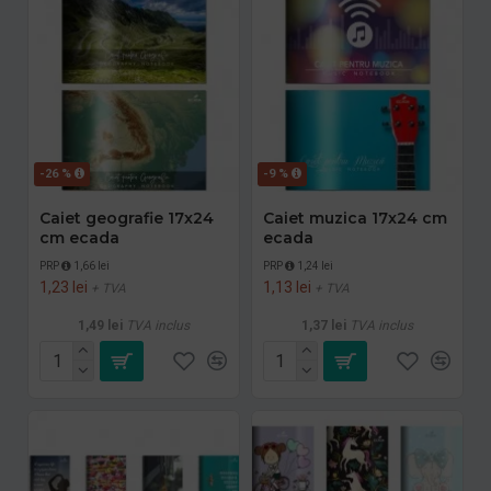
-26 %
-9 %
Caiet geografie 17x24
Caiet muzica 17x24 cm
cm ecada
ecada
PRP
1,66 lei
PRP
1,24 lei
1,23 lei
1,13 lei
+ TVA
+ TVA
1,49 lei
TVA inclus
1,37 lei
TVA inclus