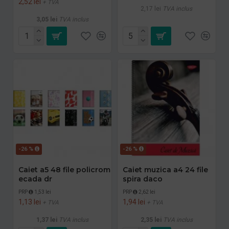
2,52 lei
+ TVA
2,17 lei
TVA inclus
3,05 lei
TVA inclus
-26 %
-26 %
Caiet a5 48 file policrom
Caiet muzica a4 24 file
ecada dr
spira daco
PRP
1,53 lei
PRP
2,62 lei
1,13 lei
1,94 lei
+ TVA
+ TVA
1,37 lei
TVA inclus
2,35 lei
TVA inclus