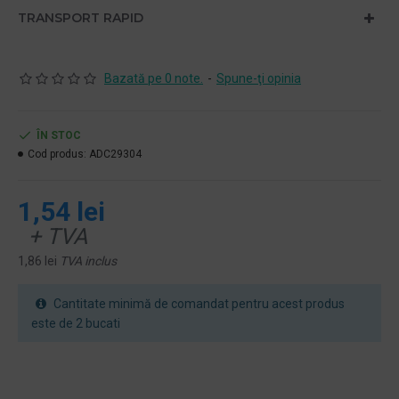
TRANSPORT RAPID
Bazată pe 0 note.
-
Spune-ţi opinia
ÎN STOC
Cod produs:
ADC29304
1,54 lei
+ TVA
1,86 lei
TVA inclus
Cantitate minimă de comandat pentru acest produs
este de 2 bucati