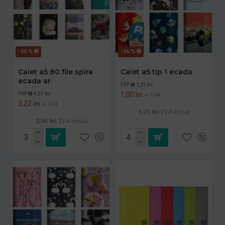
-26 %
-26 %
Caiet a5 80 file spira
Caiet a5 tip 1 ecada
ecada ar
PRP
1,35 lei
1,00 lei
PRP
4,35 lei
+ TVA
3,22 lei
+ TVA
1,21 lei
TVA inclus
3,90 lei
TVA inclus