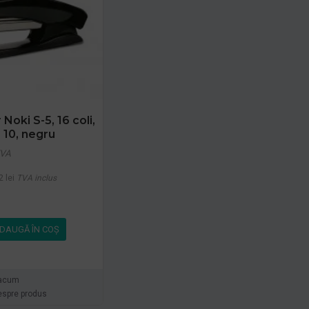
Noki S-5, 16 coli,
 10, negru
TVA
2 lei
TVA inclus
DAUGĂ ÎN COŞ
acum
espre produs