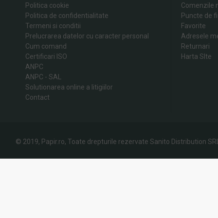
Politica cookie
Comenzile 
Politica de confidentialitate
Puncte de fi
Termeni si conditii
Favorite
Prelucrarea datelor cu caracter personal
Adresele m
Cum comand
Returnari
Certificari ISO
Harta SIte
ANPC
ANPC - SAL
Solutionarea online a litigiilor
Contact
© 2019, Papir.ro, Toate drepturile rezervate Sanito Distribution SR