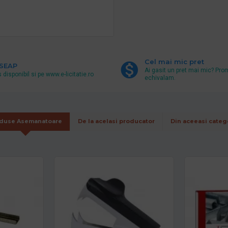
Cel mai mic pret
 SEAP
Ai gasit un pret mai mic? Pro
 disponibil si pe www.e-licitatie.ro
echivalam.
duse Asemanatoare
De la acelasi producator
Din aceeasi categ