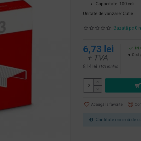
Capacitate: 100 coli
Unitate de vanzare: Cutie
Bazată pe 0 n
6,73 lei
ÎN
Cod 
+ TVA
8,14 lei
TVA inclus
Adaugă la favorite
Com
Cantitate minimă de co