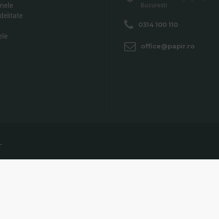
mele
Bucuresti
delitate
0314 100 110
ele
office@papir.ro
L