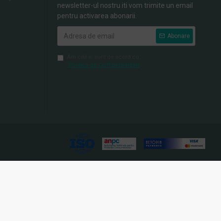
newsletter-ul nostru iti vom trimite un email
pentru activarea abonarii.
Abonare
Am citit şi sunt de acord cu
Politica de Confidentialitate