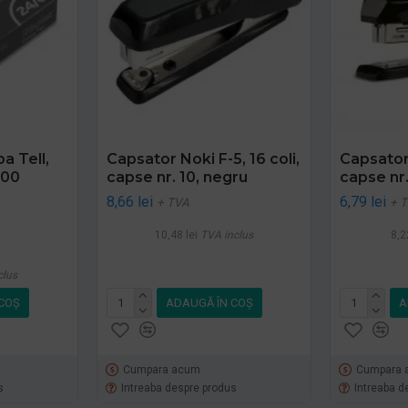
a Tell,
Capsator Noki F-5, 16 coli,
Capsator 
000
capse nr. 10, negru
capse nr.
8,66 lei
6,79 lei
+ TVA
+ 
10,48 lei
TVA inclus
8,2
clus
COŞ
ADAUGĂ ÎN COŞ
A
Cumpara acum
Cumpara 
s
Intreaba despre produs
Intreaba d