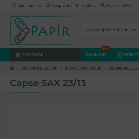
Cum comand
Despre noi
Contact
Activi in SEAP
Hot
PRODUSE
PROMOTII
PUNCT
Birotica si papetarie
Articole pentru birou
Capsatoare si c
Capse SAX 23/13