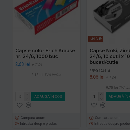
-24 %
Capse color Erich Krause
Capse Noki, Zimb
nr. 24/6, 1000 buc
24/6, 10 cutii x 1
bucati/cutie
2,63 lei
+ TVA
PRP
10,63 lei
3,18 lei
TVA inclus
8,06 lei
+ TVA
9,75 lei
TVA in
ADAUGĂ ÎN COŞ
ADAUGĂ ÎN 
Cumpara acum
Cumpara acum
Intreaba despre produs
Intreaba despre produ