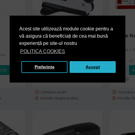
Acest site utilizează module cookie pentru a
Decapsator
Capse No
vă asigura că beneficiați de cea mai bună
buc
experiență pe site-ul nostru
2,64 lei
+ TVA
3,94 lei
+ 
POLITICA COOKIES
clus
3,19 lei
TVA inclus
4,7
Preferinte
Accept
COŞ
ADAUGĂ ÎN COŞ
A
Cumpara acum
Cumpara 
s
Intreaba despre produs
Intreaba d