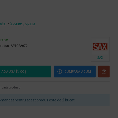
ote.
-
Spune-ţi opinia
 STOC
produs:
APTCPA072
SAX
ADAUGĂ ÎN COŞ
CUMPARA ACUM
pară produsul
mandat pentru acest produs este de 2 bucati