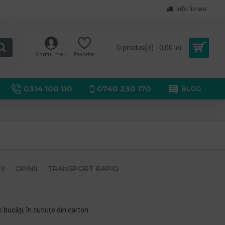
Info livrare
0 produs(e) - 0,00 lei
Contul meu
Favorite
0314 100 110
0740 230 170
BLOG
II
OPINII
TRANSPORT RAPID
bucăți, în cutiuțe din carton