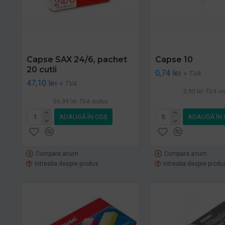
Capse SAX 24/6, pachet
Capse 10
20 cutii
0,74 lei
+ TVA
47,10 lei
+ TVA
0,90 lei
TVA in
56,99 lei
TVA inclus
ADAUGĂ ÎN COŞ
ADAUGĂ ÎN 
Cumpara acum
Cumpara acum
Intreaba despre produs
Intreaba despre produ