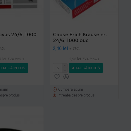
vus 24/6, 1000
Capse Erich Krause nr.
24/6, 1000 buc
2,46 lei
TVA
+ TVA
7 lei
TVA inclus
2,98 lei
TVA inclus
DAUGĂ ÎN COŞ
ADAUGĂ ÎN COŞ
acum
Cumpara acum
espre produs
Intreaba despre produs