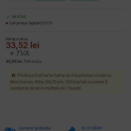
ÎN STOC
Cod produs:
bgsLWC2117C
PRP
41,89 lei
33,52 lei
+ TVA
40,56 lei
TVA inclus
Produsul Coli hartie hartie de impachetat, model cu
Mos Craciun, Alba, 50x70 cm, 100 buc/set nu poate fi
cumparat decat in multiplu de 1 bucati
Livrare gratuita
Si in SEAP