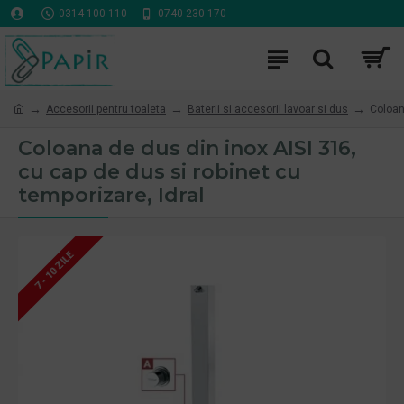
0314 100 110
0740 230 170
Accesorii pentru toaleta
Baterii si accesorii lavoar si dus
Coloan
Coloana de dus din inox AISI 316,
cu cap de dus si robinet cu
temporizare, Idral
7 - 10 ZILE