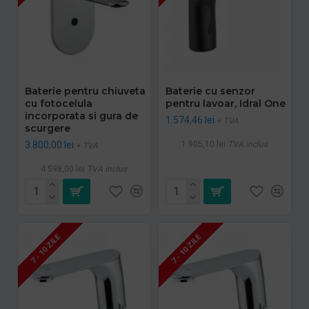
Baterie pentru chiuveta
Baterie cu senzor
cu fotocelula
pentru lavoar, Idral One
incorporata si gura de
1.574,46 lei
+ TVA
scurgere
3.800,00 lei
1.905,10 lei
TVA inclus
+ TVA
4.598,00 lei
TVA inclus
7 - 10 ZILE
7 - 10 ZILE