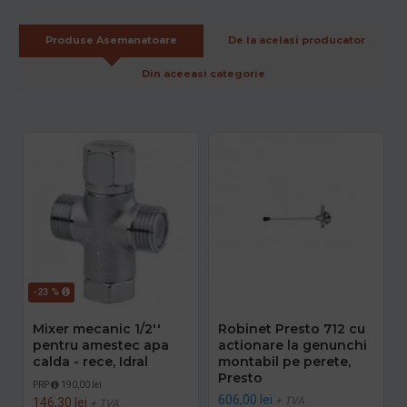
Produse Asemanatoare
De la acelasi producator
Din aceeasi categorie
-23 %
Mixer mecanic 1/2''
Robinet Presto 712 cu
pentru amestec apa
actionare la genunchi
calda - rece, Idral
montabil pe perete,
Presto
PRP
190,00 lei
606,00 lei
+ TVA
146,30 lei
+ TVA