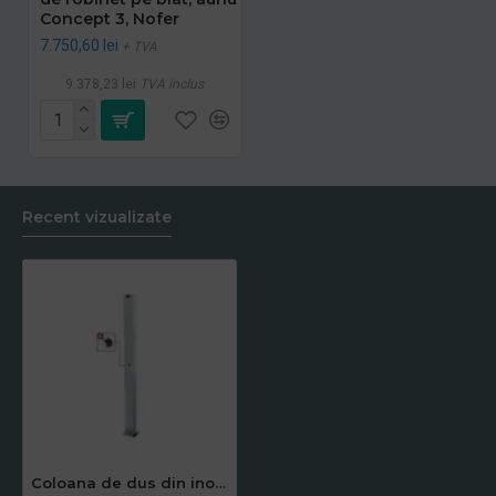
Concept 3, Nofer
7.750,60 lei
+ TVA
9.378,23 lei
TVA inclus
Recent vizualizate
Coloana de dus din inox AISI 316, cu cap de dus si robinet cu temporizare, Idral