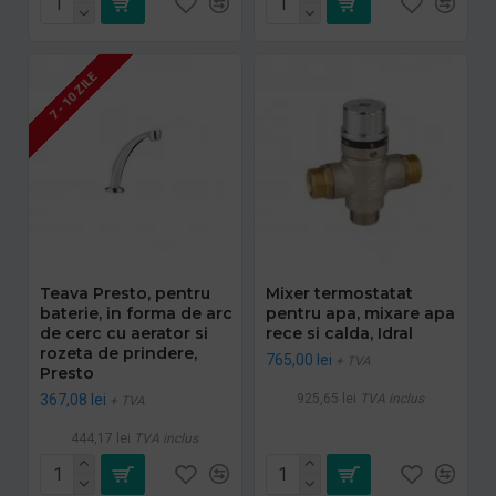
7 - 10 ZILE
Teava Presto, pentru
Mixer termostatat
baterie, in forma de arc
pentru apa, mixare apa
de cerc cu aerator si
rece si calda, Idral
rozeta de prindere,
765,00 lei
+ TVA
Presto
367,08 lei
925,65 lei
TVA inclus
+ TVA
444,17 lei
TVA inclus