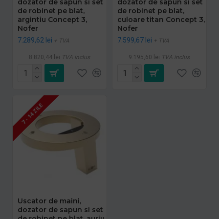
dozator de sapun si set
dozator de sapun si set
de robinet pe blat,
de robinet pe blat,
argintiu Concept 3,
culoare titan Concept 3,
Nofer
Nofer
7.289,62 lei
7.599,67 lei
+ TVA
+ TVA
8.820,44 lei
TVA inclus
9.195,60 lei
TVA inclus
7 - 14 ZILE
Uscator de maini,
dozator de sapun si set
de robinet pe blat, auriu