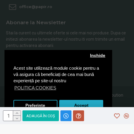
office@papir.ro
Abonare la Newsletter
Stai la curent cu ultimele oferte si cele mai noi produse. Dupa ce
initiezi abonarea la newsletter-ul nostru iti vom trimite un email
pentru activarea abonarii.
Inchide
Abonare
Acest site utilizează module cookie pentru a
Am citit şi sunt de acord cu
Politica de Confidentialitate
vă asigura că beneficiați de cea mai bună
experiență pe site-ul nostru
POLITICA COOKIES
© 2019, Papir.ro, Toate drepturile rezervate Sanito Distribution
SRL
Preferinte
Accept
ADAUGĂ ÎN COŞ