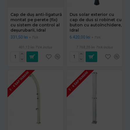
Cap de duș anti-ligatură
Dus solar exterior cu
montat pe perete (fix)
cap de dus si robinet cu
cu sistem de control al
buton cu autoînchidere,
deșurubarii, Idral
Idral
331,50 lei
6.420,00 lei
+ TVA
+ TVA
401,12 lei
TVA inclus
7.768,20 lei
TVA inclus
3 - 4 SAPTAMANI
3 - 4 SAPTAMANI