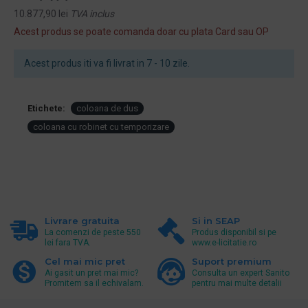
10.877,90 lei
TVA inclus
Acest produs se poate comanda doar cu plata Card sau OP
Acest produs iti va fi livrat in 7 - 10 zile.
Etichete:
coloana de dus
coloana cu robinet cu temporizare
Livrare gratuita
Si in SEAP
La comenzi de peste 550
Produs disponibil si pe
lei fara TVA.
www.e-licitatie.ro
Cel mai mic pret
Suport premium
Ai gasit un pret mai mic?
Consulta un expert Sanito
Promitem sa il echivalam.
pentru mai multe detalii