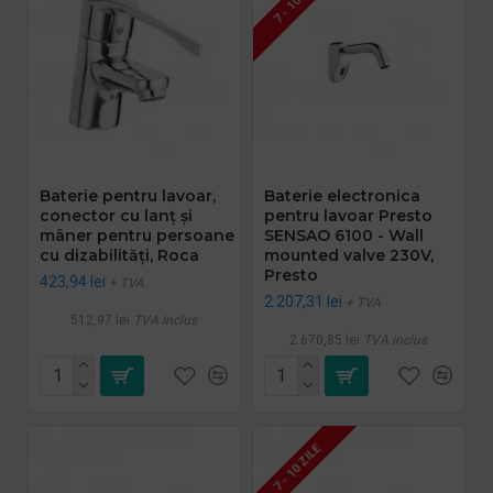
7 - 10 ZILE
Baterie pentru lavoar,
Baterie electronica
conector cu lanţ și
pentru lavoar Presto
mâner pentru persoane
SENSAO 6100 - Wall
cu dizabilităţi, Roca
mounted valve 230V,
Presto
423,94 lei
+ TVA
2.207,31 lei
+ TVA
512,97 lei
TVA inclus
2.670,85 lei
TVA inclus
7 - 10 ZILE