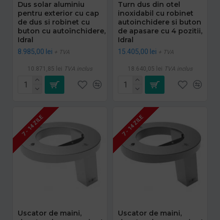
Dus solar aluminiu
Turn dus din otel
pentru exterior cu cap
inoxidabil cu robinet
de dus si robinet cu
autoinchidere si buton
buton cu autoînchidere,
de apasare cu 4 pozitii,
Idral
Idral
8.985,00 lei
15.405,00 lei
+ TVA
+ TVA
10.871,85 lei
TVA inclus
18.640,05 lei
TVA inclus
7 - 14 ZILE
7 - 14 ZILE
Uscator de maini,
Uscator de maini,