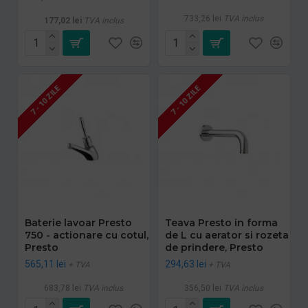
733,26 lei
TVA inclus
177,02 lei
TVA inclus
7 - 10 ZILE
7 - 10 ZILE
Baterie lavoar Presto
Teava Presto in forma
750 - actionare cu cotul,
de L cu aerator si rozeta
Presto
de prindere, Presto
565,11 lei
294,63 lei
+ TVA
+ TVA
683,78 lei
TVA inclus
356,50 lei
TVA inclus