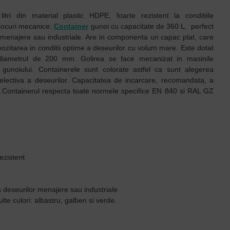
ri din material plastic HDPE, foarte rezistent la conditiile
 socuri mecanice.
Container
gunoi cu capacitate de 360 L, perfect
 menajere sau industriale. Are in componenta un c
apac plat, care
ozitarea in conditii optime a deseurilor cu volum mare. Este dotat
 diametrul de 200 mm. Golirea se face mecanizat in masinile
 gunoiului.
Containerele sunt colorate astfel ca sunt alegerea
selectiva a deseurilor. Capacitatea de incarcare, recomandata, a
.
Containerul respecta toate normele specifice EN 840 si RAL GZ
rezistent
a deseurilor menajere sau industriale
te culori: albastru, galben si verde.