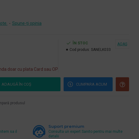
ote.
-
Spune-ţi opinia
ÎN STOC
AQAS
Cod produs:
SANELK033
da doar cu plata Card sau OP
ADAUGĂ ÎN COŞ
CUMPARA ACUM
pară produsul
Suport premium
mitem sa il
Consulta un expert Sanito pentru mai multe
detalii