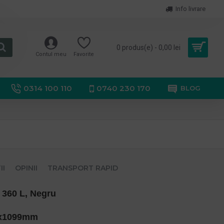
Info livrare
0 produs(e) - 0,00 lei
Contul meu
Favorite
0314 100 110
0740 230 170
BLOG
II
OPINII
TRANSPORT RAPID
, 360 L, Negru
0x1099mm