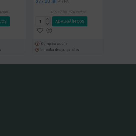
377,00 lei
+ TVA
nclus
456,17 lei
TVA inclus
COŞ
ADAUGĂ ÎN COŞ
Cumpara acum
s
Intreaba despre produs