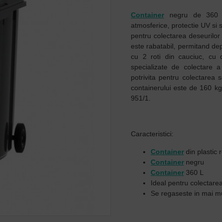
Container
negru de 360 lit
atmosferice, protectie UV si
pentru colectarea deseurilor
este rabatabil, permitand dep
cu 2 roti din cauciuc, cu
specializate de colectare a
potrivita pentru colectarea 
containerului este de 160 kg
951/1.
Caracteristici:
Container
din plastic 
Container
negru
Container
360 L
Ideal pentru colectare
Se regaseste in mai mul