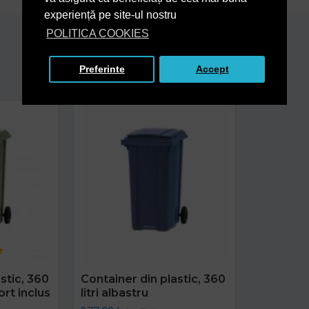
experiență pe site-ul nostru
POLITICA COOKIES
Produse Asemanatoare
De la acelasi producator
Preferinte
Accept
stic, 360
Container din plastic, 360
ort inclus
litri albastru