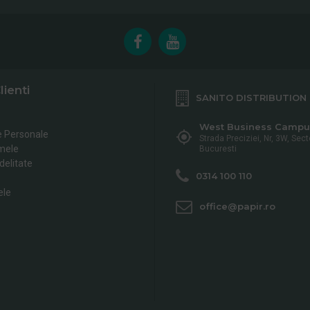
lienti
SANITO DISTRIBUTION
West Business Campu
e Personale
Strada Preciziei, Nr, 3W, Sect
mele
Bucuresti
delitate
0314 100 110
ele
office@papir.ro