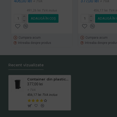
406,00 lei
377,00 lei
+ TVA
+ TVA
491,26 lei
TVA inclus
456,17 lei
TVA i
ADAUGĂ ÎN COŞ
ADAUGĂ ÎN 
Cumpara acum
Cumpara acum
Intreaba despre produs
Intreaba despre produ
Recent vizualizate
Container din plastic, 360 L, Negru
377,00 lei
+ TVA
456,17 lei
TVA inclus