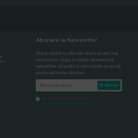
Abonare la Newsletter
Stai la curent cu ultimele oferte si cele mai
s
noi produse. Dupa ce initiezi abonarea la
or 6,
newsletter-ul nostru iti vom trimite un email
pentru activarea abonarii.
Abonare
Am citit şi sunt de acord cu
Politica de Confidentialitate