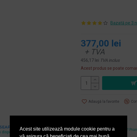
Bazată pe 3 n
377,00 lei
+ TVA
456,17 lei
TVA inclus
Acest produs se poate coman
Adaugă la favorite
Com
Cel mai mic pret
 SEAP
Acest site utilizează module cookie pentru a
Ai gasit un pret mai mic? Pro
 disponibil si pe www.e-licitatie.ro
echivalam.
vă asigura că beneficiați de cea mai bună