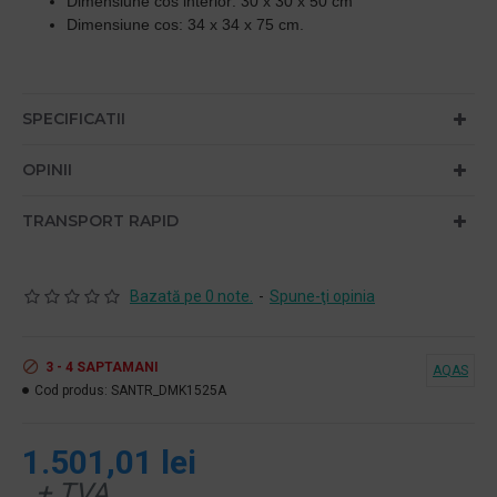
Dimensiune cos interior: 30 x 30 x 50 cm
Dimensiune cos: 34 x 34 x 75 cm.
SPECIFICATII
OPINII
TRANSPORT RAPID
Bazată pe 0 note.
-
Spune-ţi opinia
3 - 4 SAPTAMANI
AQAS
Cod produs:
SANTR_DMK1525A
1.501,01 lei
+ TVA