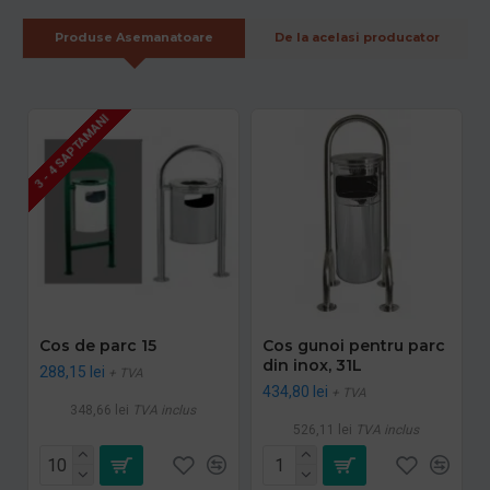
Produse Asemanatoare
De la acelasi producator
3 - 4 SAPTAMANI
Cos de parc 15
Cos gunoi pentru parc
din inox, 31L
288,15 lei
+ TVA
434,80 lei
+ TVA
348,66 lei
TVA inclus
526,11 lei
TVA inclus