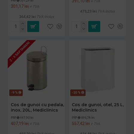
391,10 lei
PRP
331,29 lei
+ TVA
301,17 lei
+ TVA
473,23 lei
TVA inclus
364,42 lei
TVA inclus
2 - 3 SAPTAMANI
-9 %
-20 %
Cos de gunoi cu pedala,
Cos de gunoi, otel, 25 L,
inox, 20L, Mediclinics
Mediclinics
PRP
447,90 lei
PRP
696,78 lei
407,19 lei
557,42 lei
+ TVA
+ TVA
492,70 lei
TVA inclus
674,48 lei
TVA inclus