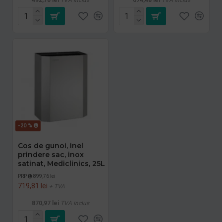
-20 %
Cos de gunoi, inel
prindere sac, inox
satinat, Mediclinics, 25L
PRP
899,76 lei
719,81 lei
+ TVA
870,97 lei
TVA inclus