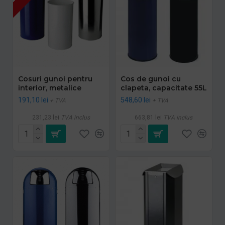
Cosuri gunoi pentru
Cos de gunoi cu
interior, metalice
clapeta, capacitate 55L
191,10 lei
548,60 lei
+ TVA
+ TVA
231,23 lei
TVA inclus
663,81 lei
TVA inclus