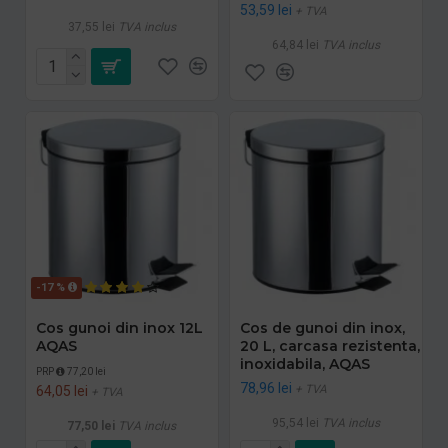
53,59 lei
+ TVA
37,55 lei
TVA inclus
64,84 lei
TVA inclus
-17 %
Cos gunoi din inox 12L
Cos de gunoi din inox,
AQAS
20 L, carcasa rezistenta,
inoxidabila, AQAS
PRP
77,20 lei
78,96 lei
+ TVA
64,05 lei
+ TVA
95,54 lei
TVA inclus
77,50 lei
TVA inclus