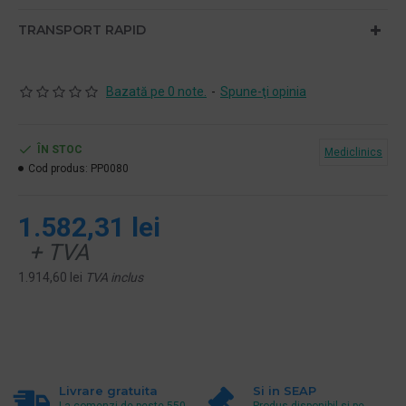
TRANSPORT RAPID
Bazată pe 0 note.
-
Spune-ţi opinia
ÎN STOC
Mediclinics
Cod produs:
PP0080
1.582,31 lei
+ TVA
1.914,60 lei
TVA inclus
Livrare gratuita
Si in SEAP
La comenzi de peste 550
Produs disponibil si pe