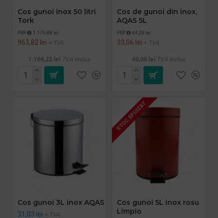
Cos gunoi inox 50 litri
Cos de gunoi din inox,
Tork
AQAS 5L
PRP
1.175,88 lei
PRP
44,25 lei
963,82 lei
33,06 lei
+ TVA
+ TVA
1.166,22 lei
TVA inclus
40,00 lei
TVA inclus
STOC EPUIZAT
Cos gunoi 3L inox AQAS
Cos gunoi 5L inox rosu
Limpio
31,03 lei
+ TVA