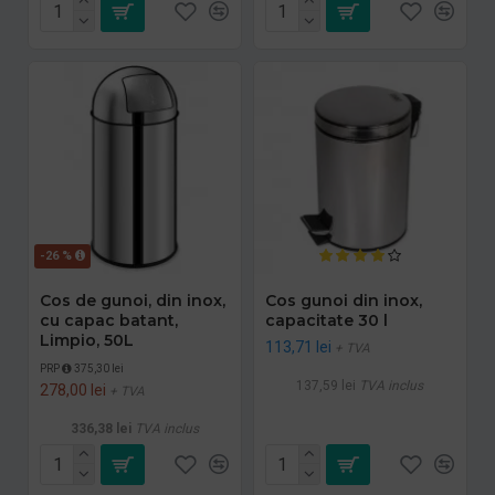
-26 %
Cos de gunoi, din inox,
Cos gunoi din inox,
cu capac batant,
capacitate 30 l
Limpio, 50L
113,71 lei
+ TVA
PRP
375,30 lei
137,59 lei
TVA inclus
278,00 lei
+ TVA
336,38 lei
TVA inclus