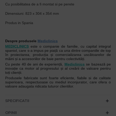
Cu posibilitatea de a fi montat si pe perete
Dimensiuni: 823 x 304 x 354 mm
Produs in Spania
Despre produsele
Mediclinics
MEDICLINICS
este o companie de familie, cu capital integral
spaniol, care s-a impus pe piață ca una dintre companiile de top
în proiectarea, producția și comercializarea uscătoarelor de
mâini și a accesoriilor de baie pentru colectivități.
Cu peste 40 de ani de experiență,
Mediclinics
se bazează pe
inovație ca motor al progresului și al creării de valoare pentru
toți clienții.
Produsele fabricate sunt foarte eficiente, fiabile si de calitate
superioara, respectuoase cu mediul inconjurator, care ofera o
valoare adaugata ridicata tuturor clientilor.
SPECIFICATII
OPINII