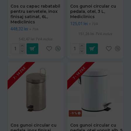
Cos cu capac rabatabil
Cos gunoi circular cu
pentru servetele, inox
pedala, otel, 3 L,
finisaj satinat, 6L,
Mediclinics
Mediclinics
125,01 lei
+ TVA
448,32 lei
+ TVA
151,26 lei
TVA inclus
542,47 lei
TVA inclus
7 - 14 ZILE
7 - 14 ZILE
-9 %
Cos gunoi circular cu
Cos gunoi circular cu
pedala, inox finisaj
pedala, otel vopsit alb, 5