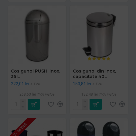
Cos gunoi PUSH, inox,
Cos gunoi din inox,
35 L
capacitate 40L
222,01 lei
150,81 lei
+ TVA
+ TVA
268,63 lei
TVA inclus
182,48 lei
TVA inclus
7 - 14 ZILE