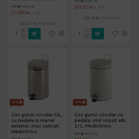
PRP
296,47 lei
269,52 lei
PRP
239,61 lei
+ TVA
217,83 lei
+ TVA
326,12 lei
TVA inclus
263,57 lei
TVA inclus
-9 %
-9 %
Cos gunoi circular 12L,
Cos gunoi circular cu
cu pedala si maner
pedala, otel vopsit alb,
exterior, inox satinat,
21 L, Mediclinics
Mediclinics
PRP
430,21 lei