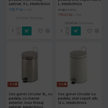
satinat, 3 L, Mediclinics
L, Mediclinics
138,71 lei
+ TVA
PRP
214,09 lei
194,62 lei
+ TVA
167,84 lei
TVA inclus
235,49 lei
TVA inclus
-9 %
-9 %
Cos gunoi circular 5L, cu
Cos gunoi circular cu
pedala, cu maner
pedala, otel vopsit alb,
exterior, inox finisaj
12 L, Mediclinics
satinat, Mediclinics