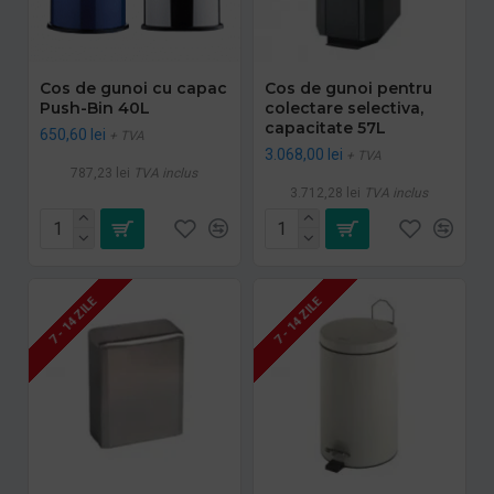
Cos de gunoi cu capac
Cos de gunoi pentru
Push-Bin 40L
colectare selectiva,
capacitate 57L
650,60 lei
+ TVA
3.068,00 lei
+ TVA
787,23 lei
TVA inclus
3.712,28 lei
TVA inclus
7 - 14 ZILE
7 - 14 ZILE