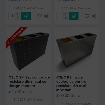
2.884,00 lei
2.934,86 lei
+ TVA
+ TVA
3.489,64 lei
TVA inclus
3.551,18 lei
TVA inclus
3 - 4 SAPTAMANI
OSLO SM Set combo de
OSLO RS Insula
reciclare din metal cu
ecologica pentru
design modern
reciclare din otel
inoxidabil
2.748,00 lei
+ TVA
3.433,32 lei
+ TVA
3.325,08 lei
TVA inclus
4.154,32 lei
TVA inclus