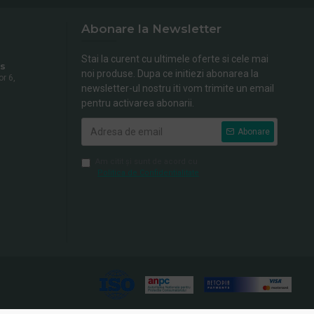
Abonare la Newsletter
Stai la curent cu ultimele oferte si cele mai
s
noi produse. Dupa ce initiezi abonarea la
or 6,
newsletter-ul nostru iti vom trimite un email
pentru activarea abonarii.
Abonare
Am citit şi sunt de acord cu
Politica de Confidentialitate