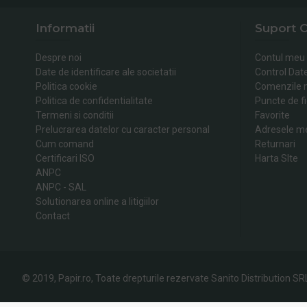
Informatii
Suport C
Despre noi
Contul meu
Date de identificare ale societatii
Control Dat
Politica cookie
Comenzile 
Politica de confidentialitate
Puncte de fi
Termeni si conditii
Favorite
Prelucrarea datelor cu caracter personal
Adresele m
Cum comand
Returnari
Certificari ISO
Harta SIte
ANPC
ANPC - SAL
Solutionarea online a litigiilor
Contact
© 2019, Papir.ro, Toate drepturile rezervate Sanito Distribution SR