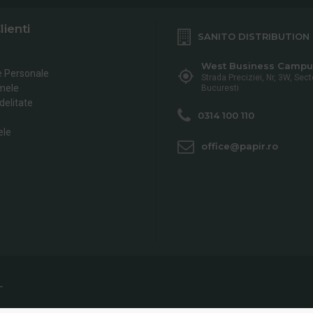
lienti
SANITO DISTRIBUTION
West Business Campu
e Personale
Strada Preciziei, Nr, 3W, Sect
mele
Bucuresti
delitate
0314 100 110
ele
office@papir.ro
L