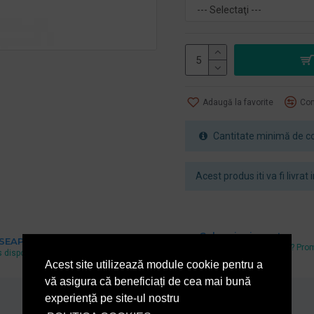
Adaugă la favorite
Com
Cantitate minimă de co
Acest produs iti va fi livrat
Cel mai mic pret
 SEAP
Ai gasit un pret mai mic? Pro
 disponibil si pe www.e-licitatie.ro
echivalam.
Acest site utilizează module cookie pentru a
vă asigura că beneficiați de cea mai bună
experiență pe site-ul nostru