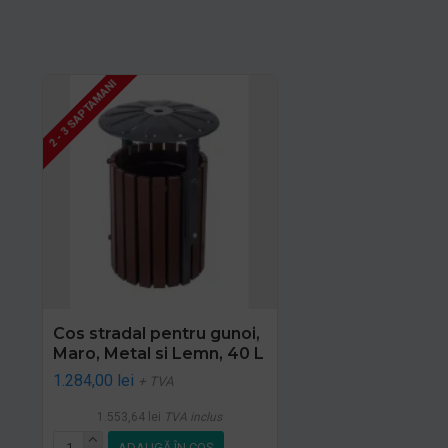
2 - 3 SAPTAMANI
Cos stradal pentru gunoi,
Maro, Metal si Lemn, 40 L
1.284,00 lei
+ TVA
1.553,64 lei
TVA inclus
ADAUGĂ ÎN COŞ