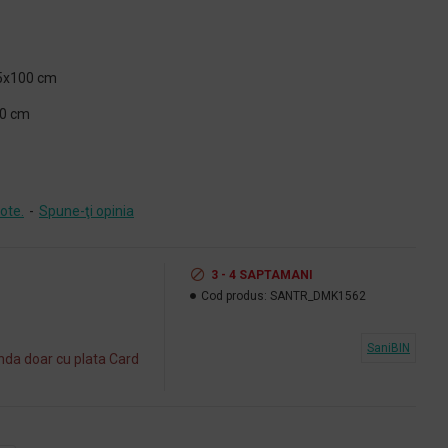
75x100 cm
60 cm
ote.
-
Spune-ţi opinia
3 - 4 SAPTAMANI
Cod produs:
SANTR_DMK1562
SaniBIN
da doar cu plata Card