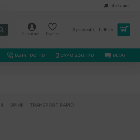
Info livrare
0 produs(e) - 0,00 lei
Contul meu
Favorite
0314 100 110
0740 230 170
BLOG
II
OPINII
TRANSPORT RAPID