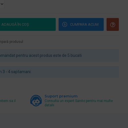
ADAUGĂ ÎN COŞ
CUMPARA ACUM
pară produsul
mandat pentru acest produs este de 5 bucati
 in 3 - 4 saptamani.
Suport premium
mitem sa il
Consulta un expert Sanito pentru mai multe
detalii