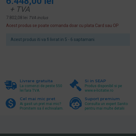
6.448,00 lei
+ TVA
7.802,08 lei
TVA inclus
Acest produs se poate comanda doar cu plata Card sau OP
Acest produs iti va fi livrat in 5 - 6 saptamani.
Livrare gratuita
Si in SEAP
La comenzi de peste 550
Produs disponibil si pe
lei fara TVA.
www.e-licitatie.ro
Cel mai mic pret
Suport premium
Ai gasit un pret mai mic?
Consulta un expert Sanito
Promitem sa il echivalam.
pentru mai multe detalii