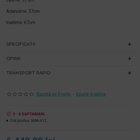
Latime: 37 cm
Adancime: 37cm
Inaltime: 67cm
SPECIFICATII
OPINII
TRANSPORT RAPID
Bazată pe 0 note.
-
Spune-ţi opinia
5 - 6 SAPTAMANI
Cod produs:
MAK-612