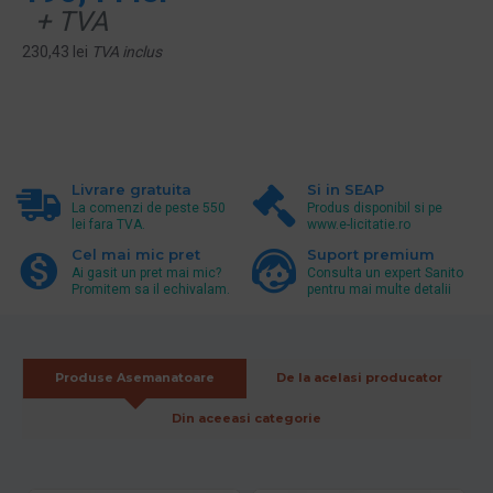
+ TVA
230,43 lei
TVA inclus
Livrare gratuita
Si in SEAP
La comenzi de peste 550
Produs disponibil si pe
lei fara TVA.
www.e-licitatie.ro
Cel mai mic pret
Suport premium
Ai gasit un pret mai mic?
Consulta un expert Sanito
Promitem sa il echivalam.
pentru mai multe detalii
Produse Asemanatoare
De la acelasi producator
Din aceeasi categorie