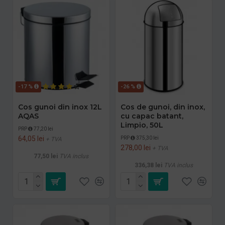
-17 %
-26 %
Cos gunoi din inox 12L
Cos de gunoi, din inox,
AQAS
cu capac batant,
Limpio, 50L
PRP
77,20 lei
64,05 lei
PRP
375,30 lei
+ TVA
278,00 lei
+ TVA
77,50 lei
TVA inclus
336,38 lei
TVA inclus