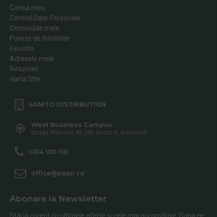
Contul meu
Control Date Personale
Comenzile mele
Puncte de fidelitate
Favorite
Adresele mele
Returnari
Harta SIte
SANITO DISTRIBUTION
West Business Campus
Strada Preciziei, Nr, 3W, Sector 6, Bucuresti
0314 100 110
office@papir.ro
Abonare la Newsletter
Stai la curent cu ultimele oferte si cele mai noi produse. Dupa ce