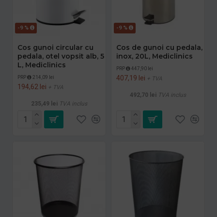
-9 %
-9 %
Cos gunoi circular cu
Cos de gunoi cu pedala,
pedala, otel vopsit alb, 5
inox, 20L, Mediclinics
L, Mediclinics
PRP
447,90 lei
407,19 lei
PRP
214,09 lei
+ TVA
194,62 lei
+ TVA
492,70 lei
TVA inclus
235,49 lei
TVA inclus