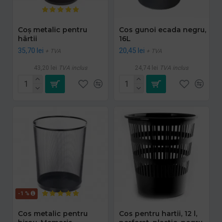
Coș metalic pentru
Cos gunoi ecada negru,
hârtii
16L
35,70 lei
20,45 lei
+ TVA
+ TVA
43,20 lei
TVA inclus
24,74 lei
TVA inclus
-1 %
Cos metalic pentru
Cos pentru hartii, 12 l,