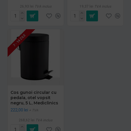
26,93 lei
TVA inclus
19,37 lei
TVA inclus
7 - 14 ZILE
Cos gunoi circular cu
pedala, otel vopsit
negru, 5 L, Mediclinics
222,00 lei
+ TVA
268,62 lei
TVA inclus