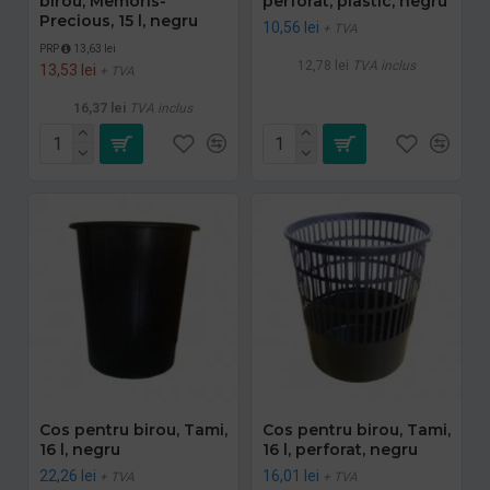
birou, Memoris-
perforat, plastic, negru
Precious, 15 l, negru
10,56 lei
+ TVA
PRP
13,63 lei
12,78 lei
TVA inclus
13,53 lei
+ TVA
16,37 lei
TVA inclus
Cos pentru birou, Tami,
Cos pentru birou, Tami,
16 l, negru
16 l, perforat, negru
22,26 lei
16,01 lei
+ TVA
+ TVA