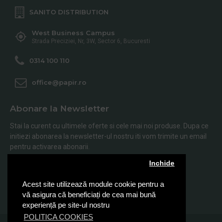
SANITO DISTRIBUTION
West Business Campus
Strada Preciziei, Nr, 3W, Sector 6, Bucuresti
0314 100 110
office@papir.ro
Abonare la Newsletter
Stai la curent cu ultimele oferte si cele mai noi produse. Dupa ce
initiezi abonarea la newsletter-ul nostru iti vom trimite un email
pentru activarea abonarii.
Inchide
Abonare
Acest site utilizează module cookie pentru a
Am citit şi sunt de acord cu
Politica de Confidentialitate
vă asigura că beneficiați de cea mai bună
experiență pe site-ul nostru
POLITICA COOKIES