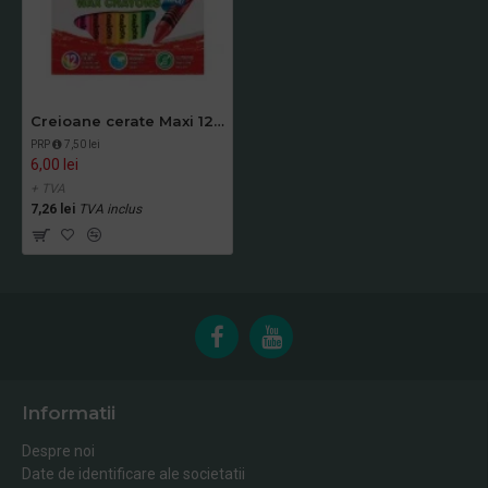
Creioane cerate Maxi 12/set
PRP
7,50 lei
6,00 lei
+ TVA
7,26 lei
TVA inclus
Informatii
Despre noi
Date de identificare ale societatii