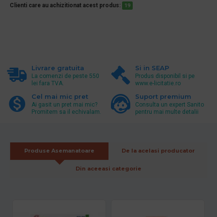
Clienti care au achizitionat acest produs:
19
Livrare gratuita
Si in SEAP
La comenzi de peste 550
Produs disponibil si pe
lei fara TVA.
www.e-licitatie.ro
Cel mai mic pret
Suport premium
Ai gasit un pret mai mic?
Consulta un expert Sanito
Promitem sa il echivalam.
pentru mai multe detalii
Produse Asemanatoare
De la acelasi producator
Din aceeasi categorie