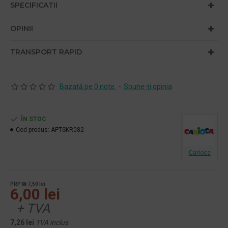
SPECIFICATII
OPINII
TRANSPORT RAPID
Bazată pe 0 note.
-
Spune-ţi opinia
ÎN STOC
Cod produs:
APTSKR082
Carioca
PRP
7,50 lei
6,00 lei
+ TVA
7,26 lei
TVA inclus